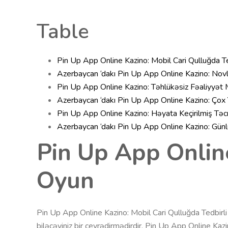
Table
Pin Up App Online Kazino: Mobil Cari Qulluğda T
Azerbaycan ‘dakı Pin Up App Online Kazino: Novl
Pin Up App Online Kazino: Təhlükəsiz Fəaliyyət
Azerbaycan ‘dakı Pin Up App Online Kazino: Çox
Pin Up App Online Kazino: Həyata Keçirilmiş Təc
Azerbaycan ‘dakı Pin Up App Online Kazino: Gün
Pin Up App Online
Oyun
Pin Up App Online Kazino: Mobil Cari Qulluğda Tedbirli
biləcəyiniz bir çevrədirmədirdir. Pin Up App Online Kazin