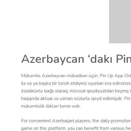
Azerbaycan ‘dakı Pi
Mükəmlis Azərbaycan mübadiləri üçün, Pin Up App Online 
ilə və ya başka bir tərcih etdiyiniz oyunları icra edirsi
özəlliklərlə bağlı olaraq, mövcud qeydiyyatdan keçmiş 
haqqında aktual və uzman sözlərlə qeyd edilmişdir. Pin
mükəmlislik illikləri təmin edir.
For convenient Azerbaijani players, the daily promotion
game on this platform, you can benefit from various he