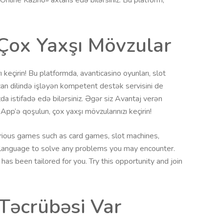
 Çox Yaxşı Mövzular
eçirin! Bu platformda, avanticasino oyunları, slot
ycan dilində işləyən kompetent destək servisini de
a istifadə edə bilərsiniz. Əgər siz Avantaj verən
 App’ə qoşulun, çox yaxşı mövzularınızı keçirin!
arious games such as card games, slot machines,
i language to solve any problems you may encounter.
as been tailored for you. Try this opportunity and join
 Təcrübəsi Var