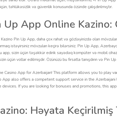
 üçün, təhlükəsizlik və güvenlik konusunda özünde çalışdırılmıştır.
n Up App Online Kazino:
Kazino Pin Up App, daha çox rahat və gözləyinizdə olan mövzuları k
qurmaq istəyirsiniz mövzuları keçirə bilərsiniz. Pin Up App, Azerba
u app, sizin üçün təşəkkür edirik sayədəq kompüter və mobil cihazd
izin üçün vollar edilmişdir. Özünüzü bu fırsatla tanışdırın və Pin Up
ne Casino App for Azerbaijan! This platform allows you to play v
p App also offers a competent support service in the Azerbaijan
devices. If you are looking for bonuses and promotions, this app h
azino: Həyata Keçirilmiş