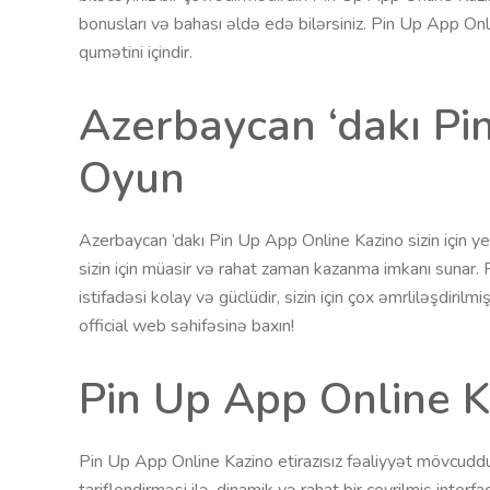
bonusları və bahası əldə edə bilərsiniz. Pin Up App Onlin
qumətini içindir.
Azerbaycan ‘dakı Pi
Oyun
Azerbaycan ‘dakı Pin Up App Online Kazino sizin için ye
sizin için müasir və rahat zaman kazanma imkanı sunar.
istifadəsi kolay və güclüdir, sizin için çox əmrlilə
official web səhifəsinə baxın!
Pin Up App Online K
Pin Up App Online Kazino etirazısız fəaliyyət mövcuddu
tariflendirməsi ilə, dinamik və rahat bir çevrilmiş inter