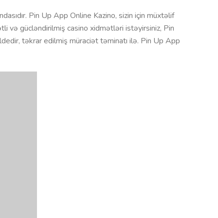
asıdır. Pin Up App Online Kazino, sizin için müxtəlif
i və gücləndirilmiş casino xidmətləri istəyirsiniz, Pin
ildedir, təkrar edilmiş müraciət təminatı ilə. Pin Up App