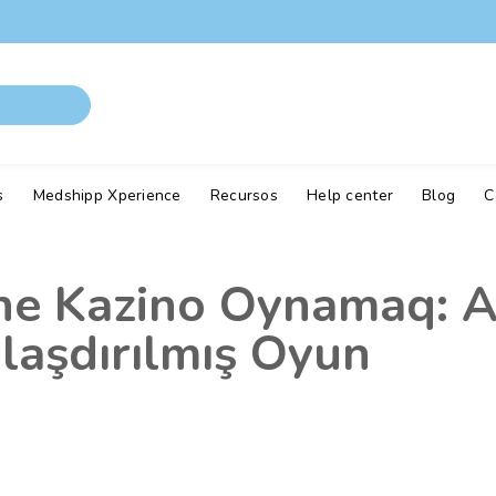
s
Medshipp Xperience
Recursos
Help center
Blog
C
ne Kazino Oynamaq: A
laşdırılmış Oyun