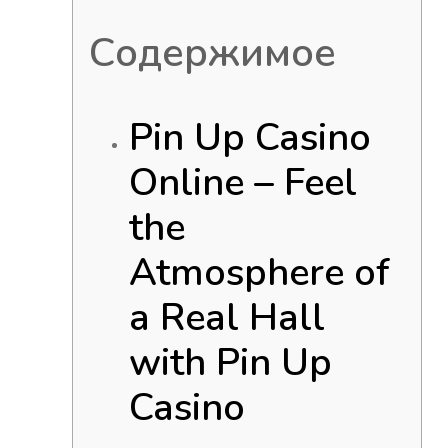
Содержимое
Pin Up Casino
Online – Feel
the
Atmosphere of
a Real Hall
with Pin Up
Casino