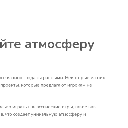
йте атмосферу
е все казино созданы равными. Некоторые из них
 проекты, которые предлагают игрокам не
олько играть в классические игры, такие как
дов, что создает уникальную атмосферу и