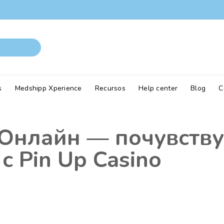
s
Medshipp Xperience
Recursos
Help center
Blog
C
 Онлайн — почувству
с Pin Up Casino