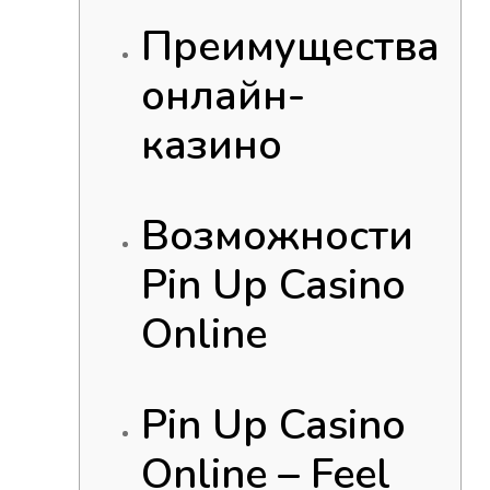
Преимущества
онлайн-
казино
Возможности
Pin Up Casino
Online
Pin Up Casino
Online – Feel