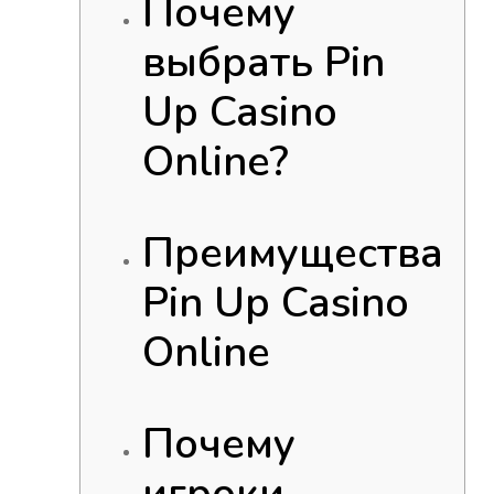
Почему
выбрать Pin
Up Casino
Online?
Преимущества
Pin Up Casino
Online
Почему
игроки