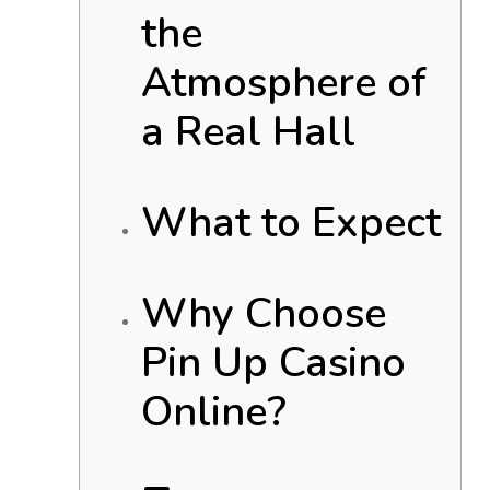
the
Atmosphere of
a Real Hall
What to Expect
Why Choose
Pin Up Casino
Online?