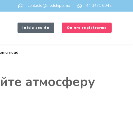
contacto@medshipp.mx
44 3471 6042
Inicia sesión
Quiero registrarme
omunidad
йте атмосферу