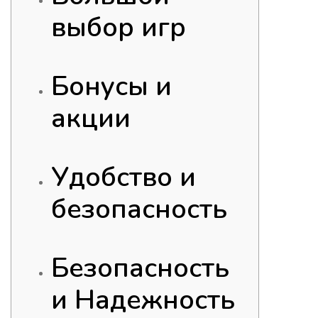
выбор игр
Бонусы и
акции
Удобство и
безопасность
Безопасность
и Надежность