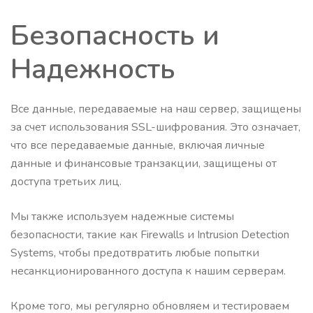
Безопасность и
Надежность
Все данные, передаваемые на наш сервер, защищены
за счет использования SSL-шифрования. Это означает,
что все передаваемые данные, включая личные
данные и финансовые транзакции, защищены от
доступа третьих лиц.
Мы также используем надежные системы
безопасности, такие как Firewalls и Intrusion Detection
Systems, чтобы предотвратить любые попытки
несанкционированного доступа к нашим серверам.
Кроме того, мы регулярно обновляем и тестироваем