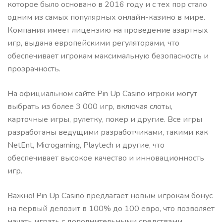
которое было основано в 2016 году и с тех пор стало
одним из самых популярных онлайн-казино в мире.
Компания имеет лицензию на проведение азартных
игр, выдана европейскими регуляторами, что
обеспечивает игрокам максимальную безопасность и
прозрачность.
На официальном сайте Pin Up Casino игроки могут
выбрать из более 3 000 игр, включая слоты,
карточные игры, рулетку, покер и другие. Все игры
разработаны ведущими разработчиками, такими как
NetEnt, Microgaming, Playtech и другие, что
обеспечивает высокое качество и инновационность
игр.
Важно! Pin Up Casino предлагает новым игрокам бонус
на первый депозит в 100% до 100 евро, что позволяет
начать играть с дополнительными средствами.