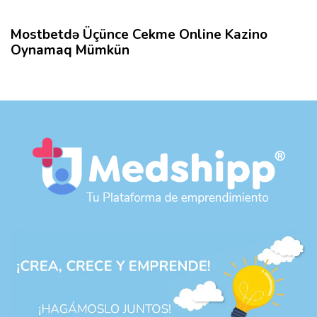
t
o
í
r
Mostbetdə Üçünce Cekme Online Kazino
c
Oynamaq Mümkün
u
l
o