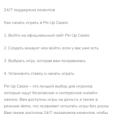
24/7 поддержка клиентов
Как начать играть в Pin Up Casino:
1. Войти на официальный сайт Pin Up Casino
2. Создать аккаунт или войти, если у вас уже есть
3. Выбрать игру, которая вам понравилась
4. Установить ставку и начать играть
Pin Up Casino – это лучший выбор для игроков,
которые ищут безопасное и интересное онлайн-
казино. Вам доступны игры на деньги, а также в
режиме demo, что позволяет испытать игры без риска.
Вам также доступна 24/7 поддержка клиентов, чтобы