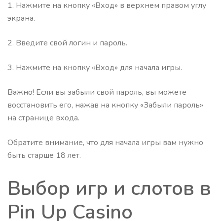
1. Нажмите на кнопку «Вход» в верхнем правом углу
экрана.
2. Введите свой логин и пароль.
3. Нажмите на кнопку «Вход» для начала игры.
Важно! Если вы забыли свой пароль, вы можете
восстановить его, нажав на кнопку «Забыли пароль»
на странице входа.
Обратите внимание, что для начала игры вам нужно
быть старше 18 лет.
Выбор игр и слотов в
Pin Up Casino