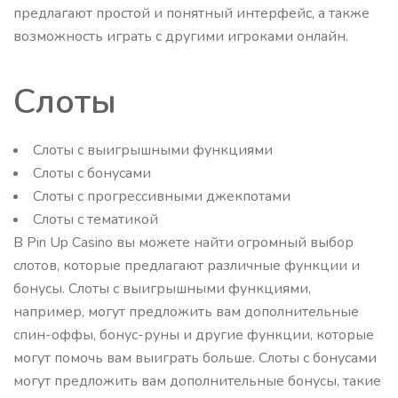
предлагают простой и понятный интерфейс, а также
возможность играть с другими игроками онлайн.
Слоты
Слоты с выигрышными функциями
Слоты с бонусами
Слоты с прогрессивными джекпотами
Слоты с тематикой
В Pin Up Casino вы можете найти огромный выбор
слотов, которые предлагают различные функции и
бонусы. Слоты с выигрышными функциями,
например, могут предложить вам дополнительные
спин-оффы, бонус-руны и другие функции, которые
могут помочь вам выиграть больше. Слоты с бонусами
могут предложить вам дополнительные бонусы, такие