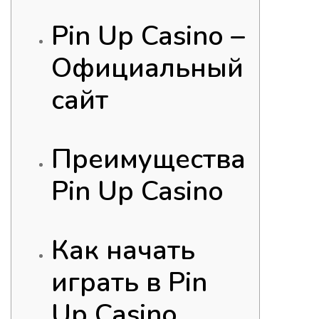
Pin Up Casino –
Официальный
сайт
Преимущества
Pin Up Casino
Как начать
играть в Pin
Up Casino