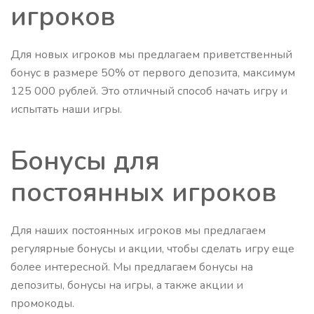
игроков
Для новых игроков мы предлагаем приветственный
бонус в размере 50% от первого депозита, максимум
125 000 рублей. Это отличный способ начать игру и
испытать наши игры.
Бонусы для
постоянных игроков
Для наших постоянных игроков мы предлагаем
регулярные бонусы и акции, чтобы сделать игру еще
более интересной. Мы предлагаем бонусы на
депозиты, бонусы на игры, а также акции и
промокоды.