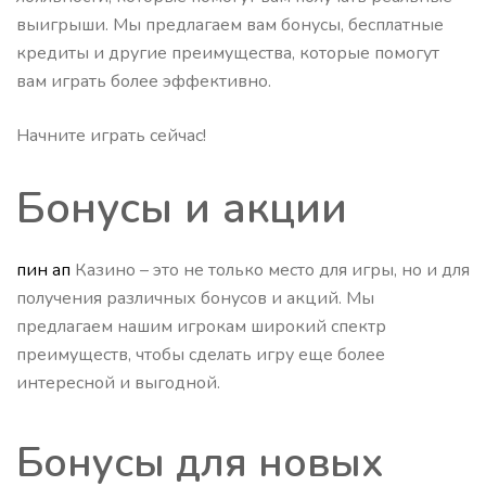
выигрыши. Мы предлагаем вам бонусы, бесплатные
кредиты и другие преимущества, которые помогут
вам играть более эффективно.
Начните играть сейчас!
Бонусы и акции
пин ап
Казино – это не только место для игры, но и для
получения различных бонусов и акций. Мы
предлагаем нашим игрокам широкий спектр
преимуществ, чтобы сделать игру еще более
интересной и выгодной.
Бонусы для новых