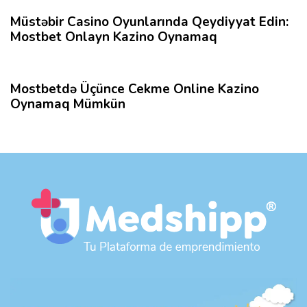
r
A
Müstəbir Casino Oyunlarında Qeydiyyat Edin:
i
r
Mostbet Onlayn Kazino Oynamaq
o
t
r
9 meses hace
Sin categoría
í
c
Mostbetdə Üçünce Cekme Online Kazino
u
Oynamaq Mümkün
l
o