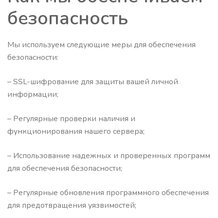
безопасность
Мы используем следующие меры для обеспечения
безопасности:
– SSL-шифрование для защиты вашей личной
информации;
– Регулярные проверки наличия и
функционирования нашего сервера;
– Использование надежных и проверенных программ
для обеспечения безопасности;
– Регулярные обновления программного обеспечения
для предотвращения уязвимостей;