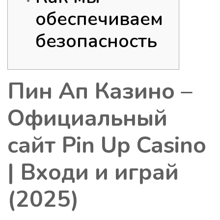
обеспечиваем
безопасность
Пин Ап Казино –
Официальный
сайт Pin Up Casino
| Входи и играй
(2025)