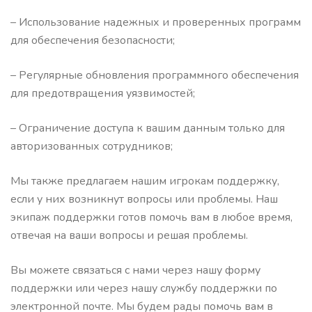
– Использование надежных и проверенных программ
для обеспечения безопасности;
– Регулярные обновления программного обеспечения
для предотвращения уязвимостей;
– Ограничение доступа к вашим данным только для
авторизованных сотрудников;
Мы также предлагаем нашим игрокам поддержку,
если у них возникнут вопросы или проблемы. Наш
экипаж поддержки готов помочь вам в любое время,
отвечая на ваши вопросы и решая проблемы.
Вы можете связаться с нами через нашу форму
поддержки или через нашу службу поддержки по
электронной почте. Мы будем рады помочь вам в