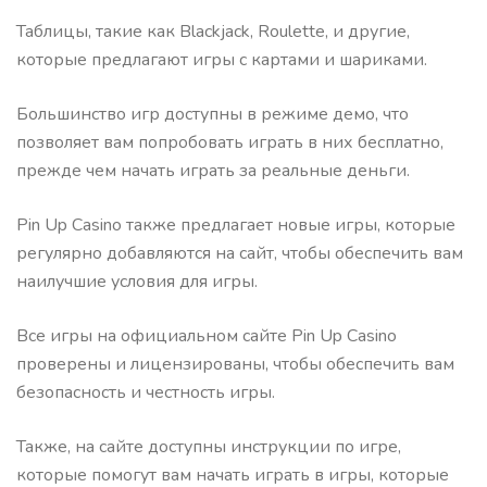
Таблицы, такие как Blackjack, Roulette, и другие,
которые предлагают игры с картами и шариками.
Большинство игр доступны в режиме демо, что
позволяет вам попробовать играть в них бесплатно,
прежде чем начать играть за реальные деньги.
Pin Up Casino также предлагает новые игры, которые
регулярно добавляются на сайт, чтобы обеспечить вам
наилучшие условия для игры.
Все игры на официальном сайте Pin Up Casino
проверены и лицензированы, чтобы обеспечить вам
безопасность и честность игры.
Также, на сайте доступны инструкции по игре,
которые помогут вам начать играть в игры, которые