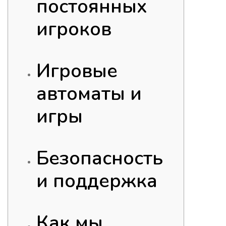
постоянных
игроков
Игровые
автоматы и
игры
Безопасность
и поддержка
Как мы