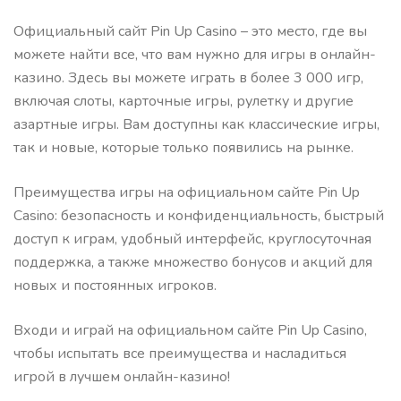
Официальный сайт Pin Up Casino – это место, где вы
можете найти все, что вам нужно для игры в онлайн-
казино. Здесь вы можете играть в более 3 000 игр,
включая слоты, карточные игры, рулетку и другие
азартные игры. Вам доступны как классические игры,
так и новые, которые только появились на рынке.
Преимущества игры на официальном сайте Pin Up
Casino: безопасность и конфиденциальность, быстрый
доступ к играм, удобный интерфейс, круглосуточная
поддержка, а также множество бонусов и акций для
новых и постоянных игроков.
Входи и играй на официальном сайте Pin Up Casino,
чтобы испытать все преимущества и насладиться
игрой в лучшем онлайн-казино!