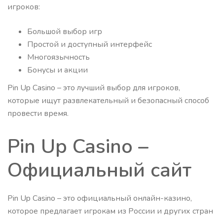
игроков:
Большой выбор игр
Простой и доступный интерфейс
Многоязычность
Бонусы и акции
Pin Up Casino – это лучший выбор для игроков,
которые ищут развлекательный и безопасный способ
провести время.
Pin Up Casino –
Официальный сайт
Pin Up Casino – это официальный онлайн-казино,
которое предлагает игрокам из России и других стран