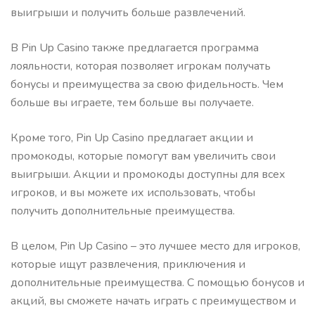
выигрыши и получить больше развлечений.
В Pin Up Casino также предлагается программа
лояльности, которая позволяет игрокам получать
бонусы и преимущества за свою фидельность. Чем
больше вы играете, тем больше вы получаете.
Кроме того, Pin Up Casino предлагает акции и
промокоды, которые помогут вам увеличить свои
выигрыши. Акции и промокоды доступны для всех
игроков, и вы можете их использовать, чтобы
получить дополнительные преимущества.
В целом, Pin Up Casino – это лучшее место для игроков,
которые ищут развлечения, приключения и
дополнительные преимущества. С помощью бонусов и
акций, вы сможете начать играть с преимуществом и