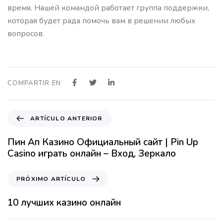
время. Нашей командой работает группа поддержки,
которая будет рада помочь вам в решении любых
вопросов.
COMPARTIR EN
A
ARTÍCULO ANTERIOR
r
t
Пин Ап Казино Официальный сайт | Pin Up
í
Casino играть онлайн – Вход, Зеркало
c
u
P
PRÓXIMO ARTÍCULO
l
r
o
ó
10 лучших казино онлайн
A
x
n
i