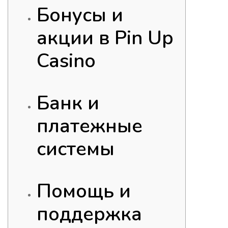
Бонусы и
акции в Pin Up
Casino
Банк и
платежные
системы
Помощь и
поддержка