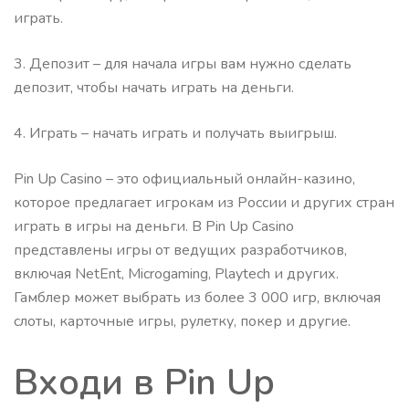
играть.
3. Депозит – для начала игры вам нужно сделать
депозит, чтобы начать играть на деньги.
4. Играть – начать играть и получать выигрыш.
Pin Up Casino – это официальный онлайн-казино,
которое предлагает игрокам из России и других стран
играть в игры на деньги. В Pin Up Casino
представлены игры от ведущих разработчиков,
включая NetEnt, Microgaming, Playtech и других.
Гамблер может выбрать из более 3 000 игр, включая
слоты, карточные игры, рулетку, покер и другие.
Входи в Pin Up