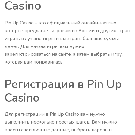
Casino
Pin Up Casino – это официальный онлайн-казино,
которое предлагает игрокам из России и других стран
играть в лучшие игры и выиграть большие суммы
денег. Для начала игры вам нужно
зарегистрироваться на сайте, а затем выбрать игру,
которая вам понравилась.
Регистрация в Pin Up
Casino
Для регистрации в Pin Up Casino вам нужно
выполнить несколько простых шагов. Вам нужно
ввести свои личные данные, выбрать пароль и