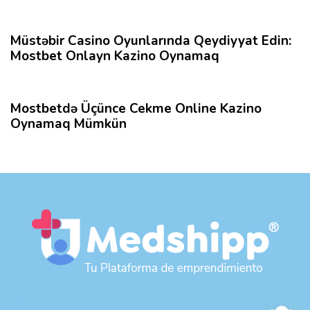
9 meses hace
Sin categoría
t
m
e
o
Müstəbir Casino Oyunlarında Qeydiyyat Edin:
r
A
Mostbet Onlayn Kazino Oynamaq
i
r
o
9 meses hace
Sin categoría
t
r
í
Mostbetdə Üçünce Cekme Online Kazino
c
Oynamaq Mümkün
u
l
o