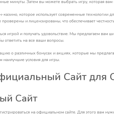
нные минуты. Затем вы можете выбрать игру, которая вам п
йн-казино, которое использует современные технологии д
 проверены и лицензированы, что обеспечивает честность
диться игрой и получать удовольствие. Мы предлагаем вам 
ы ответить на все ваши вопросы.
ацию о различных бонусах и акциях, которые мы предлаг
м наилучшие условия для игры.
Официальный Сайт для 
ый Сайт
егистрироваться на официальном сайте. Для этого вам ну