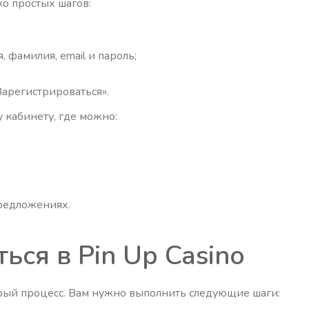
о простых шагов:
 фамилия, email и пароль;
арегистрироваться».
 кабинету, где можно:
редложениях.
ься в Pin Up Casino
стрый процесс. Вам нужно выполнить следующие шаги: