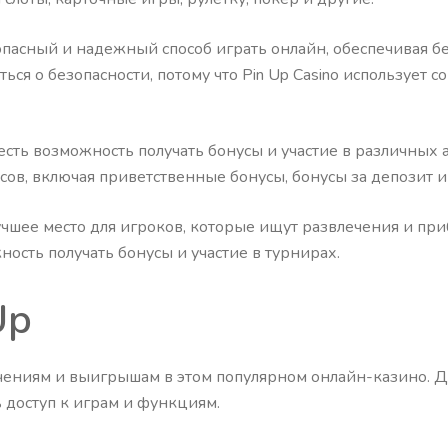
зопасный и надежный способ играть онлайн, обеспечивая 
ся о безопасности, потому что Pin Up Casino использует 
 есть возможность получать бонусы и участие в различных
ов, включая приветственные бонусы, бонусы за депозит и
лучшее место для игроков, которые ищут развлечения и пр
ость получать бонусы и участие в турнирах.
Up
ючениям и выигрышам в этом популярном онлайн-казино. Д
ь доступ к играм и функциям.