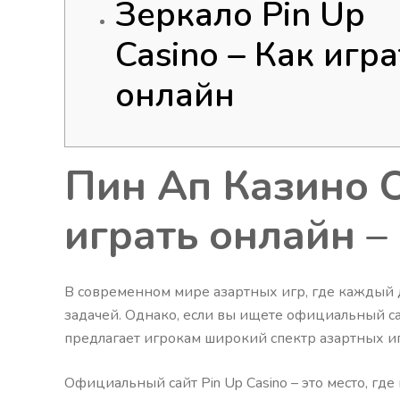
Зеркало Pin Up
Casino – Как игра
онлайн
Пин Ап Казино О
играть онлайн –
В современном мире азартных игр, где каждый 
задачей. Однако, если вы ищете официальный сайт
предлагает игрокам широкий спектр азартных игр
Официальный сайт Pin Up Casino – это место, гд