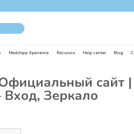
s
Medshipp Xperience
Recursos
Help center
Blog
C
Официальный сайт | 
– Вход, Зеркало