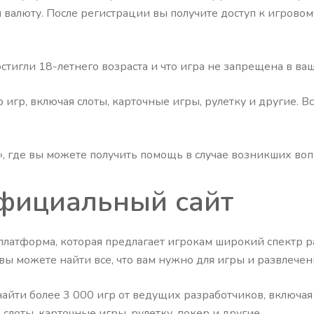
 валюту. После регистрации вы получите доступ к игровом
стигли 18-летнего возраста и что игра не запрещена в ваш
 игр, включая слоты, карточные игры, рулетку и другие. 
», где вы можете получить помощь в случае возникших во
Официальный сайт
 платформа, которая предлагает игрокам широкий спектр 
 вы можете найти все, что вам нужно для игры и развлечен
йти более 3 000 игр от ведущих разработчиков, включая иг
слоты, карточные игры, рулетку, покер и другие.