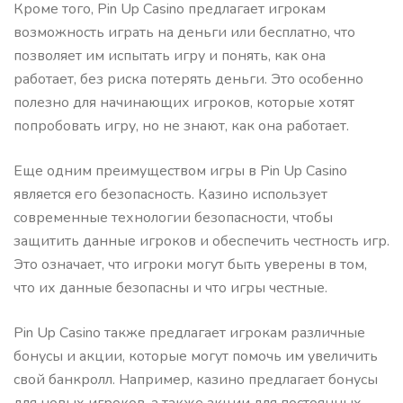
Кроме того, Pin Up Casino предлагает игрокам
возможность играть на деньги или бесплатно, что
позволяет им испытать игру и понять, как она
работает, без риска потерять деньги. Это особенно
полезно для начинающих игроков, которые хотят
попробовать игру, но не знают, как она работает.
Еще одним преимуществом игры в Pin Up Casino
является его безопасность. Казино использует
современные технологии безопасности, чтобы
защитить данные игроков и обеспечить честность игр.
Это означает, что игроки могут быть уверены в том,
что их данные безопасны и что игры честные.
Pin Up Casino также предлагает игрокам различные
бонусы и акции, которые могут помочь им увеличить
свой банкролл. Например, казино предлагает бонусы
для новых игроков, а также акции для постоянных