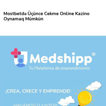
r
10 meses hace
Sin categoría
í
c
Mostbetdə Üçünce Cekme Online Kazino
u
Oynamaq Mümkün
l
o