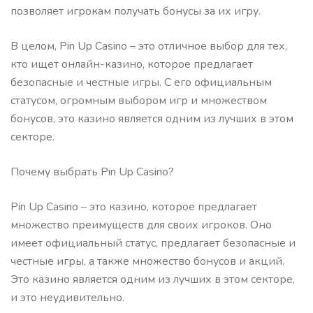
позволяет игрокам получать бонусы за их игру.
В целом, Pin Up Casino – это отличное выбор для тех,
кто ищет онлайн-казино, которое предлагает
безопасные и честные игры. С его официальным
статусом, огромным выбором игр и множеством
бонусов, это казино является одним из лучших в этом
секторе.
Почему выбрать Pin Up Casino?
Pin Up Casino – это казино, которое предлагает
множество преимуществ для своих игроков. Оно
имеет официальный статус, предлагает безопасные и
честные игры, а также множество бонусов и акций.
Это казино является одним из лучших в этом секторе,
и это неудивительно.