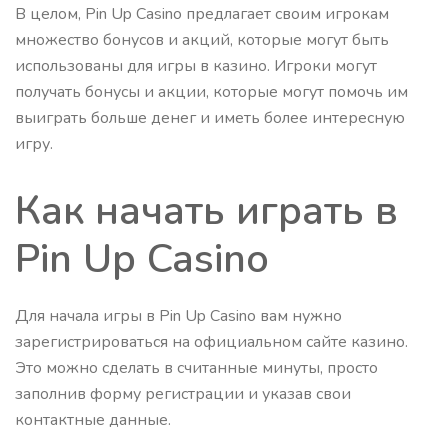
В целом, Pin Up Casino предлагает своим игрокам
множество бонусов и акций, которые могут быть
использованы для игры в казино. Игроки могут
получать бонусы и акции, которые могут помочь им
выиграть больше денег и иметь более интересную
игру.
Как начать играть в
Pin Up Casino
Для начала игры в Pin Up Casino вам нужно
зарегистрироваться на официальном сайте казино.
Это можно сделать в считанные минуты, просто
заполнив форму регистрации и указав свои
контактные данные.