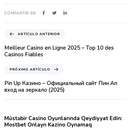
COMPARTIR EN
A
ARTÍCULO ANTERIOR
r
t
Meilleur Casino en Ligne 2025 – Top 10 des
í
Casinos Fiables
c
u
P
PRÓXIMO ARTÍCULO
l
r
o
ó
Pin Up Казино – Официальный сайт Пин Ап
A
x
вход на зеркало (2025)
n
i
t
m
9 meses hace
Sin categoría
e
o
r
A
Müstəbir Casino Oyunlarında Qeydiyyat Edin:
i
r
Mostbet Onlayn Kazino Oynamaq
o
t