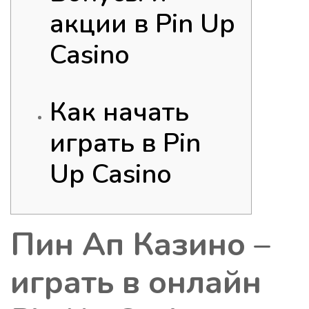
акции в Pin Up
Casino
Как начать
играть в Pin
Up Casino
Пин Ап Казино –
играть в онлайн