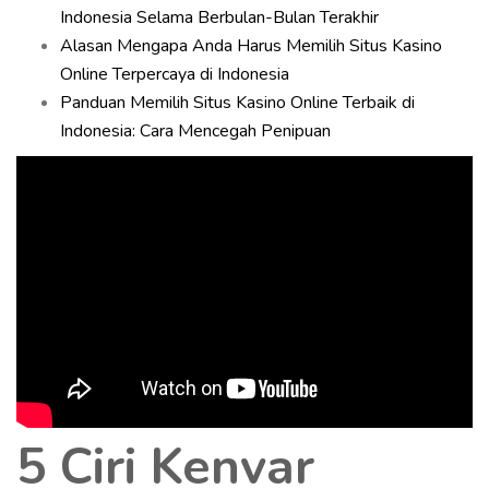
Indonesia Selama Berbulan-Bulan Terakhir
Alasan Mengapa Anda Harus Memilih Situs Kasino
Online Terpercaya di Indonesia
Panduan Memilih Situs Kasino Online Terbaik di
Indonesia: Cara Mencegah Penipuan
5 Ciri Kenvar