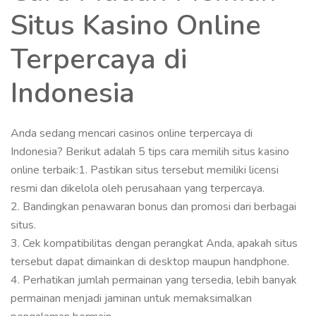
Situs Kasino Online
Terpercaya di
Indonesia
Anda sedang mencari casinos online terpercaya di
Indonesia? Berikut adalah 5 tips cara memilih situs kasino
online terbaik:1. Pastikan situs tersebut memiliki licensi
resmi dan dikelola oleh perusahaan yang terpercaya.
2. Bandingkan penawaran bonus dan promosi dari berbagai
situs.
3. Cek kompatibilitas dengan perangkat Anda, apakah situs
tersebut dapat dimainkan di desktop maupun handphone.
4. Perhatikan jumlah permainan yang tersedia, lebih banyak
permainan menjadi jaminan untuk memaksimalkan