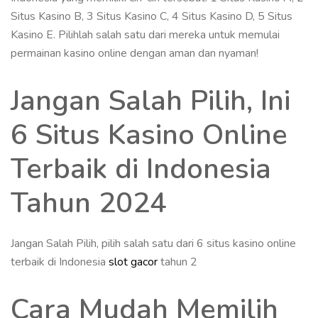
Situs Kasino B, 3 Situs Kasino C, 4 Situs Kasino D, 5 Situs
Kasino E. Pilihlah salah satu dari mereka untuk memulai
permainan kasino online dengan aman dan nyaman!
Jangan Salah Pilih, Ini
6 Situs Kasino Online
Terbaik di Indonesia
Tahun 2024
Jangan Salah Pilih, pilih salah satu dari 6 situs kasino online
terbaik di Indonesia
slot gacor
tahun 2
Cara Mudah Memilih