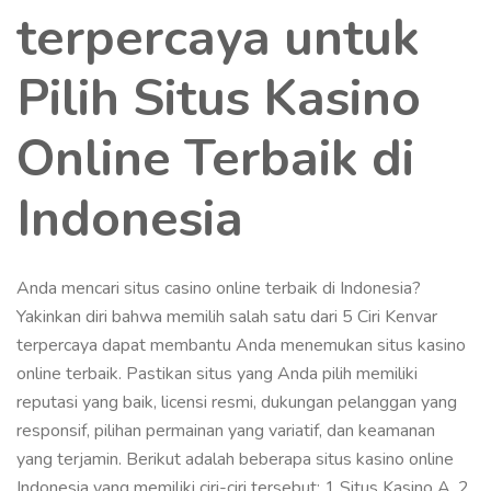
terpercaya untuk
Pilih Situs Kasino
Online Terbaik di
Indonesia
Anda mencari situs casino online terbaik di Indonesia?
Yakinkan diri bahwa memilih salah satu dari 5 Ciri Kenvar
terpercaya dapat membantu Anda menemukan situs kasino
online terbaik. Pastikan situs yang Anda pilih memiliki
reputasi yang baik, licensi resmi, dukungan pelanggan yang
responsif, pilihan permainan yang variatif, dan keamanan
yang terjamin. Berikut adalah beberapa situs kasino online
Indonesia yang memiliki ciri-ciri tersebut: 1 Situs Kasino A, 2