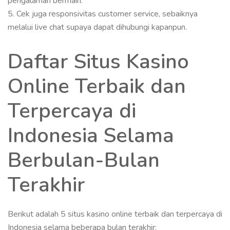
pengalaman bermain.
5. Cek juga responsivitas customer service, sebaiknya
melalui live chat supaya dapat dihubungi kapanpun.
Daftar Situs Kasino
Online Terbaik dan
Terpercaya di
Indonesia Selama
Berbulan-Bulan
Terakhir
Berikut adalah 5 situs kasino online terbaik dan terpercaya di
Indonesia selama beberapa bulan terakhir: