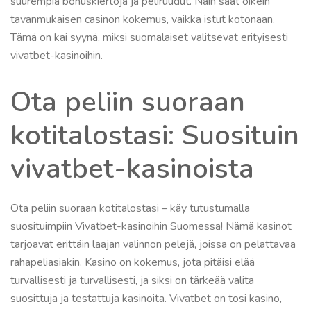
suurempia bonuskiertoja ja peliruudut. Näin saat oikein
tavanmukaisen casinon kokemus, vaikka istut kotonaan.
Tämä on kai syynä, miksi suomalaiset valitsevat erityisesti
vivatbet-kasinoihin.
Ota peliin suoraan
kotitalostasi: Suosituin
vivatbet-kasinoista
Ota peliin suoraan kotitalostasi – käy tutustumalla
suosituimpiin Vivatbet-kasinoihin Suomessa! Nämä kasinot
tarjoavat erittäin laajan valinnon pelejä, joissa on pelattavaa
rahapeliasiakin. Kasino on kokemus, jota pitäisi elää
turvallisesti ja turvallisesti, ja siksi on tärkeää valita
suosittuja ja testattuja kasinoita. Vivatbet on tosi kasino,