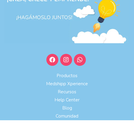
Productos
Medshipp Xperience
Recursos
Help Center
Blog
Comunidad