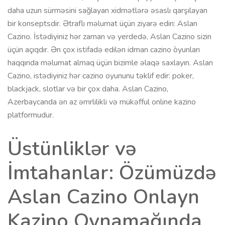
daha uzun sürməsini sağlayan xidmətlərə əsaslı qarşılayan
bir konseptsdir. Ətraflı məlumat üçün ziyarə edin: Aslan
Cazino. İstədiyiniz hər zaman və yerdedə, Aslan Cazino sizin
üçün açıqdır. Ən çox istifadə edilən idman cazino òyunları
haqqında məlumat almaq üçün bizimle əlaqə saxlayın. Aslan
Cazino, istədiyiniz hər cazino oyununu təklif edir: poker,
blackjack, slotlar və bir çox daha. Aslan Cazino,
Azerbaycanda ən az əmrlilikli və mükəfful online kazino
platformudur.
Üstünliklər və
İmtahanlar: Özümüzdə
Aslan Cazino Onlayn
Kazino Oynamağında