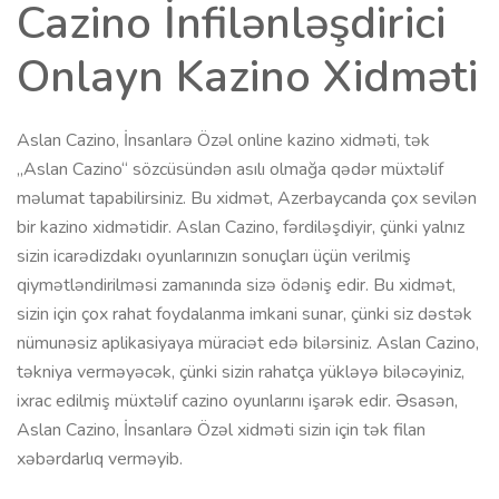
Cazino İnfilənləşdirici
Onlayn Kazino Xidməti
Aslan Cazino, İnsanlarə Özəl online kazino xidməti, tək
„Aslan Cazino“ sözcüsündən asılı olmağa qədər müxtəlif
məlumat tapabilirsiniz. Bu xidmət, Azerbaycanda çox sevilən
bir kazino xidmətidir. Aslan Cazino, fərdiləşdiyir, çünki yalnız
sizin icarədizdakı oyunlarınızın sonuçları üçün verilmiş
qiymətləndirilməsi zamanında sizə ödəniş edir. Bu xidmət,
sizin için çox rahat foydalanma imkani sunar, çünki siz dəstək
nümunəsiz aplikasiyaya müraciət edə bilərsiniz. Aslan Cazino,
təkniya verməyəcək, çünki sizin rahatça yükləyə biləcəyiniz,
ixrac edilmiş müxtəlif cazino oyunlarını işarək edir. Əsasən,
Aslan Cazino, İnsanlarə Özəl xidməti sizin için tək filan
xəbərdarlıq verməyib.