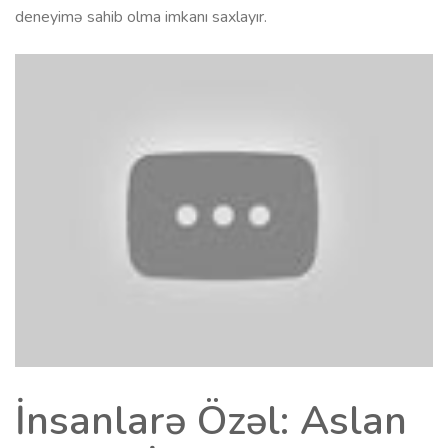
deneyimə sahib olma imkanı saxlayır.
İnsanlarə Özəl: Aslan