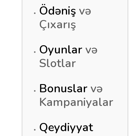
Ödəniş
və
Çıxarış
Oyunlar
və
Slotlar
Bonuslar
və
Kampaniyalar
Qeydiyyat