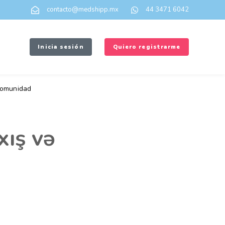
contacto@medshipp.mx
44 3471 6042
Inicia sesión
Quiero registrarme
omunidad
ış və