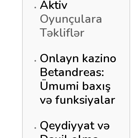
Aktiv
Oyunçulara
Təkliflər
Onlayn kazino
Betandreas:
Ümumi baxış
və funksiyalar
Qeydiyyat və