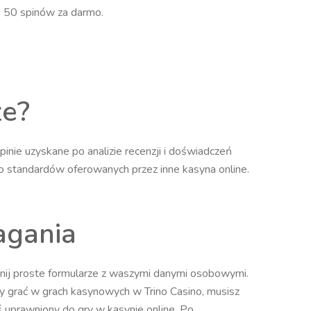
i 50 spinów za darmo.
ze?
inie uzyskane po analizie recenzji i doświadczeń
o standardów oferowanych przez inne kasyna online.
agania
pełnij proste formularze z waszymi danymi osobowymi.
y grać w grach kasynowych w Trino Casino, musisz
 uprawniony do gry w kasynie online. Po