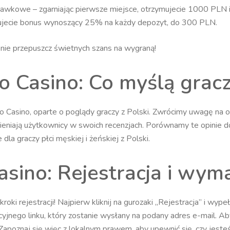
zdawkowe – zgarniając pierwsze miejsce, otrzymujecie 1000 PLN 
rzymujecie bonus wynoszący 25% na każdy depozyt, do 300 PLN.
 nie przepuszcz świetnych szans na wygraną!
no Casino: Co myślą grac
 Casino, oparte o poglądy graczy z Polski. Zwrócimy uwagę na op
ieniają użytkownicy w swoich recenzjach. Porównamy te opinie d
dla graczy płci męskiej i żeńskiej z Polski.
asino: Rejestracja i wym
oki rejestracji! Najpierw kliknij na gurozaki „Rejestracja” i wy
jnego linku, który zostanie wysłany na podany adres e-mail. Ab
apoznaj się więc z lokalnym prawem, aby upewnić się, czy jesteś