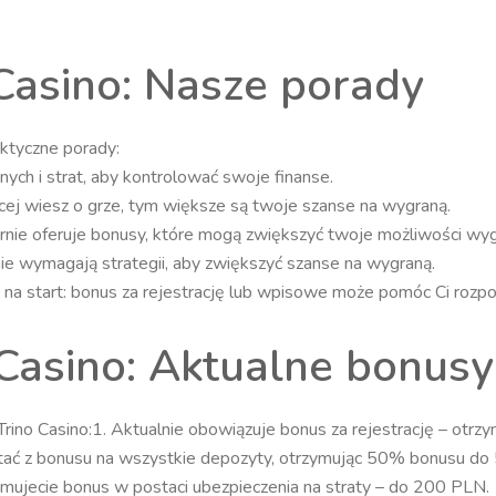
Casino: Nasze porady
ktyczne porady:
ych i strat, aby kontrolować swoje finanse.
cej wiesz o grze, tym większe są twoje szanse na wygraną.
larnie oferuje bonusy, które mogą zwiększyć twoje możliwości wyg
nie wymagają strategii, aby zwiększyć szanse na wygraną.
rty na start: bonus za rejestrację lub wpisowe może pomóc Ci roz
asino: Aktualne bonusy
rino Casino:1. Aktualnie obowiązuje bonus za rejestrację – otrz
tać z bonusu na wszystkie depozyty, otrzymując 50% bonusu do
ymujecie bonus w postaci ubezpieczenia na straty – do 200 PLN.