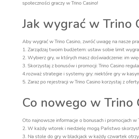
społeczności graczy w Trino Casino!
Jak wygrać w Trino 
Aby wygrać w Trino Casino, zwróć uwagę na nasze pra
1. Zarządzaj twoim budżetem: ustaw sobie limit wygran
2. Wybierz gry, w których masz doświadczenie: im wię
3. Skorzystaj z bonusów i promocji: Trino Casino regu
4.rozważ strategie i systemy gry: niektóre gry w kasy
5. Zaraz po rejestracji w Trino Casino korzystaj z ofe
Co nowego w Trino C
Oto najnowsze informacje o bonusach i promocjach w T
2. W każdy wtorek i niedzielę mogą Państwo skorzys
3. Na stole do gry w blackjack w każdy czwartek otrz