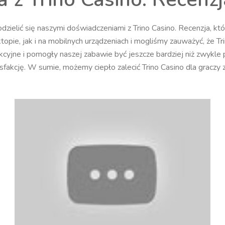
odzielić się naszymi doświadczeniami z Trino Casino. Recenzja, kt
pie, jak i na mobilnych urządzeniach i mogliśmy zauważyć, że Tri
yjne i pomogły naszej zabawie być jeszcze bardziej niż zwykle p
kcję. W sumie, możemy ciepło zalecić Trino Casino dla graczy z 