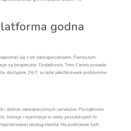
 platforma godna
 zapoznać się z ich zabezpieczeniami. Pierwszym
acje są bezpieczne. Dodatkowo, Trino Casino posiada
enta, dostępne 24/7, w razie jakichkolwiek problemów.
ych i dobrze zabezpieczonych serwisów. Początkowo
 licencje i rejestracja w wielu jurysdykcjach to
ieprzerwanej obsługi klienta. Na podstawie tych