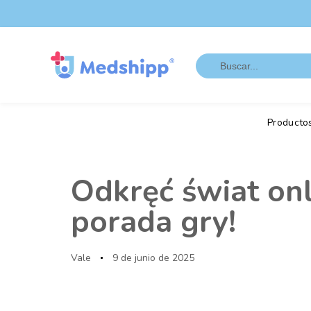
Saltar
Saltar
los
a
enlaces
navegación
Search
principal
for:
Saltar
al
contenido
Producto
Autor
Publicado
en:
Odkręć świat onl
porada gry!
Vale
9 de junio de 2025