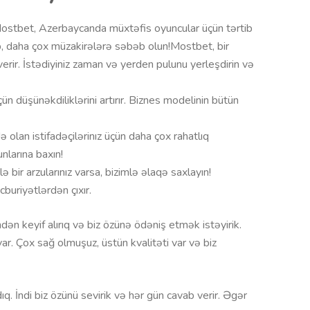
Mostbet, Azerbaycanda müxtəfis oyuncular üçün tərtib
çıb, daha çox müzakirələrə səbəb olun!Mostbet, bir
verir. İstədiyiniz zaman və yerden pulunu yerleşdirin və
ün düşünəkdiliklərini artırır. Biznes modelinin bütün
 olan istifadəçilərinız üçün daha çox rahatlıq
nlarına baxın!
 bir arzularınız varsa, bizimlə əlaqə saxlayın!
cburiyətlərdən çıxır.
ən keyif alırıq və biz özünə ödəniş etmək istəyirik.
var. Çox sağ olmuşuz, üstün kvalitəti var və biz
q. İndi biz özünü sevirik və hər gün cavab verir. Əgər