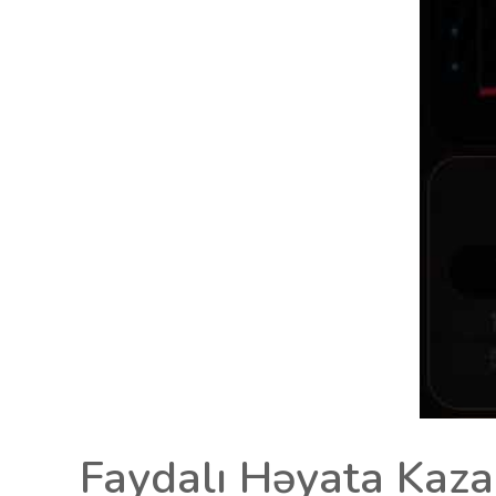
Faydalı Həyata Kaza