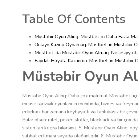
Table Of Contents
Müstəbir Oyun Alıng: Mostbet-in Daha Fazla M
Onlayn Kazino Oynamaq: Mostbet-in Müstəbir Oy
Mostbet-da Müstəbir Oyun Almaq: Necesiyyətlər
Faydalı Həyata Kazanma: Mostbet-in Müstəbir O
Müstəbir Oyun Al
Müstəbir Oyun Alıng: Daha çox məlumat Müstəbet üçün e
müasir tədzivik oyunlarının mühitində, biznes və freymanl
edərkən, hər zamana keyfiyyətli və təhlükəsiz bir çevrimi
Bular olsun: rulet, poker, slotlar, blackjack və bir ço
sistemləri keçirə bilərsiniz. 5. Müstəbir Oyun Alıng, böyü
sübhət edilməsi sayədə olağanlıqdır. 6. Müstəbir Oyun A