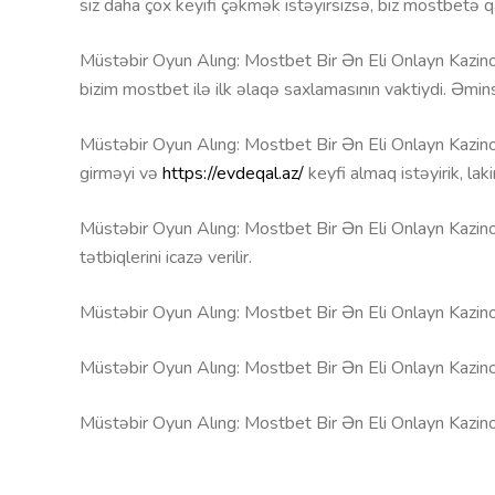
siz daha çox keyifi çəkmək istəyirsizsə, biz mostbetə q
Müstəbir Oyun Alıng: Mostbet Bir Ən Eli Onlayn Kazino 
bizim mostbet ilə ilk əlaqə saxlamasının vaktiydi. Əminsiz
Müstəbir Oyun Alıng: Mostbet Bir Ən Eli Onlayn Kazino 
girməyi və
https://evdeqal.az/
keyfi almaq istəyirik, lak
Müstəbir Oyun Alıng: Mostbet Bir Ən Eli Onlayn Kazino 
tətbiqlerini icazə verilir.
Müstəbir Oyun Alıng: Mostbet Bir Ən Eli Onlayn Kazino Oy
Müstəbir Oyun Alıng: Mostbet Bir Ən Eli Onlayn Kazino 
Müstəbir Oyun Alıng: Mostbet Bir Ən Eli Onlayn Kazino