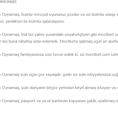
alacaqqız.
Oynamaq. Sizinlə mövcud oyununuz yoxdur və siz bizimlə əlaqə saxl
, yenilikləri ilə bizimlə qalacaqsınız.
Oynamaq. İndi biz yalnız yuxarıdakı səyahətçilərin gibi mostbet s
in biz buna rahatlıq əldə edemirik. Mostbetə qalmaq üçün ən alətlid
Oynamaq familiyasınıza size təsvir edirik ki, siz mostbet.com səh
namaq sizin üçün çox sayaqdır, çünki siz sizin istiyyatınızıza uyğ
Oynamaq, sizin dünyanın birçox yerindən keyif almaq istəyən və on
 Oynamaq, pasport və ya id-kartınızın kopyasını çəkib, azaltmaq i