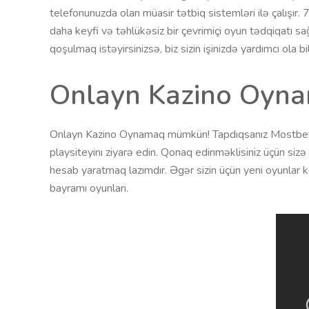
telefonunuzda olan müasir tətbiq sistemləri ilə çalışır. 
daha keyfi və təhlükəsiz bir çevrimiçi oyun tədqiqatı sa
qoşulmaq istəyirsinizsə, biz sizin işinizdə yardımcı ola bil
Onlayn Kazino Oyna
Onlayn Kazino Oynamaq mümkün! Tapdıqsanız Mostbet-in M
playsiteyinı ziyarə edin. Qonaq edinməklisiniz üçün siz
hesab yaratmaq lazımdır. Əgər sizin üçün yeni oyunlar keç
bayramı oyunları.