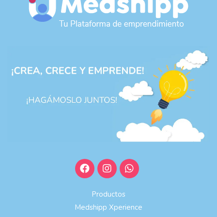
Productos
Medshipp Xperience