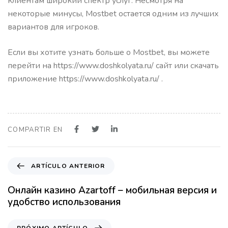
клиентам широкий спектр услуг. Несмотря на
некоторые минусы, Mostbet остается одним из лучших
вариантов для игроков.
Если вы хотите узнать больше о Mostbet, вы можете
перейти на https://www.doshkolyata.ru/ сайт или скачать
приложение https://www.doshkolyata.ru/ .
COMPARTIR EN
A
ARTÍCULO ANTERIOR
r
t
Онлайн казино Azartoff – мобильная версия и
í
удобство использования
c
u
P
PRÓXIMO ARTÍCULO