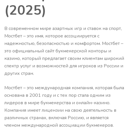
(2025)
В современном мире азартных игр и ставок на спорт,
Мостбет – это имя, которое ассоциируется с
надежностью, безопасностью и комфортом. Мостбет –
это официальный сайт букмекерской конторы и
казино, который предлагает своим клиентам широкий
спектр услуг и возможностей для игроков из России и
других стран.
Мостбет – это международная компания, которая была
основана в 2001 году и с тех пор стала одним из
лидеров в мире букмекерства и онлайн-казино.
Компания имеет лицензии на свою деятельность в
различных странах, включая Россию, и является
членом международной ассоциации букмекеров.