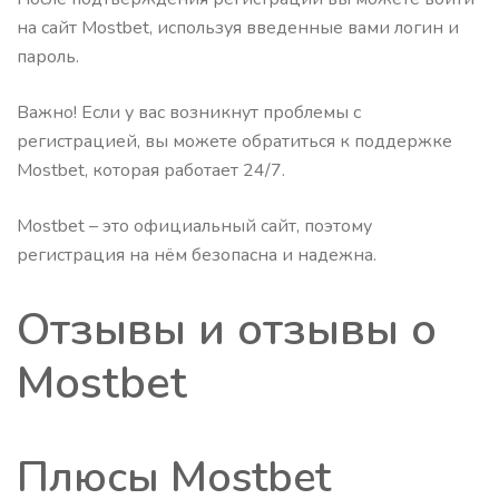
на сайт Mostbet, используя введенные вами логин и
пароль.
Важно! Если у вас возникнут проблемы с
регистрацией, вы можете обратиться к поддержке
Mostbet, которая работает 24/7.
Mostbet – это официальный сайт, поэтому
регистрация на нём безопасна и надежна.
Отзывы и отзывы о
Mostbet
Плюсы Mostbet