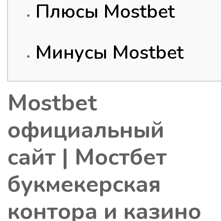
Плюсы Mostbet
Минусы Mostbet
Mostbet
официальный
сайт | Мостбет
букмекерская
контора и казино