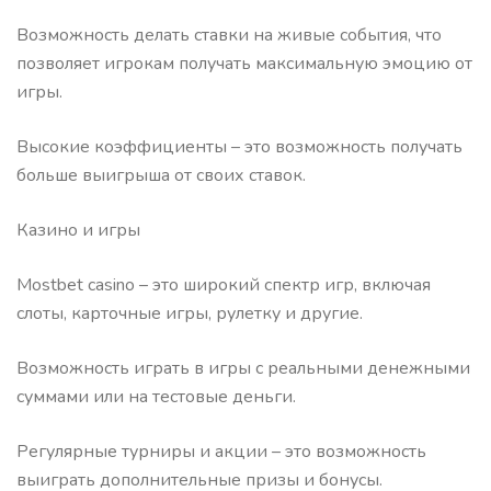
Возможность делать ставки на живые события, что
позволяет игрокам получать максимальную эмоцию от
игры.
Высокие коэффициенты – это возможность получать
больше выигрыша от своих ставок.
Казино и игры
Mostbet casino – это широкий спектр игр, включая
слоты, карточные игры, рулетку и другие.
Возможность играть в игры с реальными денежными
суммами или на тестовые деньги.
Регулярные турниры и акции – это возможность
выиграть дополнительные призы и бонусы.