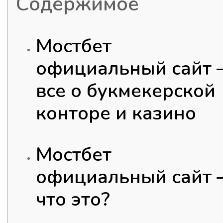
Содержимое
Мостбет
официальный сайт 
все о букмекерской
конторе и казино
Мостбет
официальный сайт 
что это?