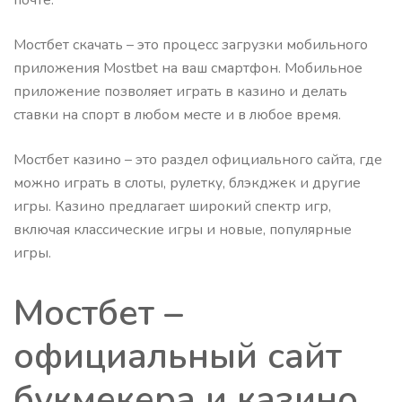
Мостбет скачать – это процесс загрузки мобильного
приложения Mostbet на ваш смартфон. Мобильное
приложение позволяет играть в казино и делать
ставки на спорт в любом месте и в любое время.
Мостбет казино – это раздел официального сайта, где
можно играть в слоты, рулетку, блэкджек и другие
игры. Казино предлагает широкий спектр игр,
включая классические игры и новые, популярные
игры.
Мостбет –
официальный сайт
букмекера и казино