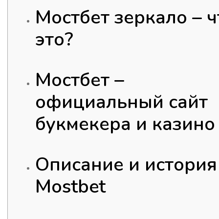
Мостбет зеркало – ч
это?
Мостбет –
официальный сайт
букмекера и казино
Описание и история
Mostbet