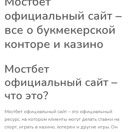
Мостбет
официальный сайт –
все о букмекерской
конторе и казино
Мостбет
официальный сайт –
что это?
Мостбет официальный сайт – это официальный
ресурс, на котором клиенты могут делать ставки на
спорт, играть в казино, лотереи и другие игры. Он