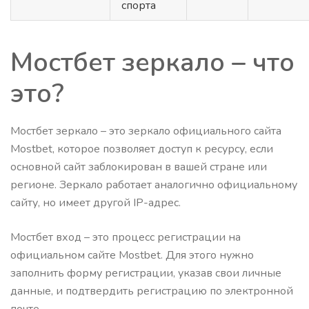
спорта
Мостбет зеркало – что
это?
Мостбет зеркало – это зеркало официального сайта
Mostbet, которое позволяет доступ к ресурсу, если
основной сайт заблокирован в вашей стране или
регионе. Зеркало работает аналогично официальному
сайту, но имеет другой IP-адрес.
Мостбет вход – это процесс регистрации на
официальном сайте Mostbet. Для этого нужно
заполнить форму регистрации, указав свои личные
данные, и подтвердить регистрацию по электронной
почте.