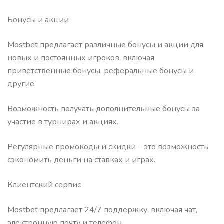
Бонусы и акции
Mostbet предлагает различные бонусы и акции для
новых и постоянных игроков, включая
приветственные бонусы, реферальные бонусы и
другие.
Возможность получать дополнительные бонусы за
участие в турнирах и акциях.
Регулярные промокоды и скидки – это возможность
сэкономить деньги на ставках и играх.
Клиентский сервис
Mostbet предлагает 24/7 поддержку, включая чат,
электронную почту и телефон.