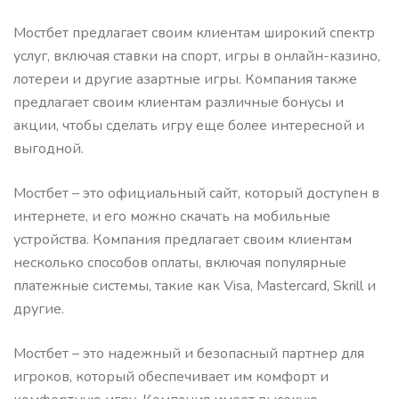
Мостбет предлагает своим клиентам широкий спектр
услуг, включая ставки на спорт, игры в онлайн-казино,
лотереи и другие азартные игры. Компания также
предлагает своим клиентам различные бонусы и
акции, чтобы сделать игру еще более интересной и
выгодной.
Мостбет – это официальный сайт, который доступен в
интернете, и его можно скачать на мобильные
устройства. Компания предлагает своим клиентам
несколько способов оплаты, включая популярные
платежные системы, такие как Visa, Mastercard, Skrill и
другие.
Мостбет – это надежный и безопасный партнер для
игроков, который обеспечивает им комфорт и