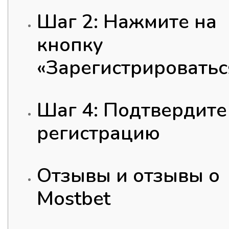
Шаг 2: Нажмите на
кнопку
«Зарегистрироватьс
Шаг 4: Подтвердите
регистрацию
Отзывы и отзывы о
Mostbet