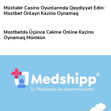
r
A
Müstəbir Casino Oyunlarında Qeydiyyat Edin:
i
r
Mostbet Onlayn Kazino Oynamaq
o
t
r
9 meses hace
Sin categoría
í
c
Mostbetdə Üçünce Cekme Online Kazino
u
Oynamaq Mümkün
l
o