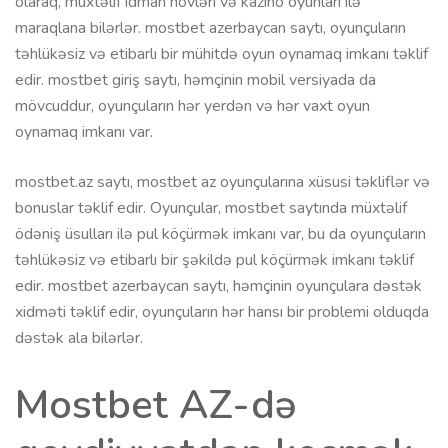
olaraq, müxtəlif idman növləri və kazino oyunları ilə
maraqlana bilərlər. mostbet azerbaycan saytı, oyunçuların
təhlükəsiz və etibarlı bir mühitdə oyun oynamaq imkanı təklif
edir. mostbet giriş saytı, həmçinin mobil versiyada da
mövcuddur, oyunçuların hər yerdən və hər vaxt oyun
oynamaq imkanı var.
mostbet.az saytı, mostbet az oyunçularına xüsusi təkliflər və
bonuslar təklif edir. Oyunçular, mostbet saytında müxtəlif
ödəniş üsulları ilə pul köçürmək imkanı var, bu da oyunçuların
təhlükəsiz və etibarlı bir şəkildə pul köçürmək imkanı təklif
edir. mostbet azerbaycan saytı, həmçinin oyunçulara dəstək
xidməti təklif edir, oyunçuların hər hansı bir problemi olduqda
dəstək ala bilərlər.
Mostbet AZ-də