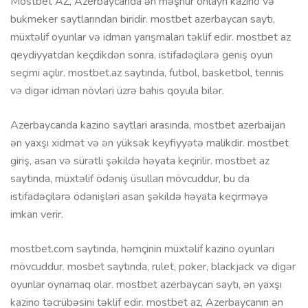
Mostbet AZ, Azerbaycanda ən məşhur onlayn kazino və
bukmeker saytlarından biridir. mostbet azerbaycan saytı,
müxtəlif oyunlar və idman yarışmaları təklif edir. mostbet az
qeydiyyatdan keçdikdən sonra, istifadəçilərə geniş oyun
seçimi açılır. mostbet.az saytında, futbol, basketbol, tennis
və digər idman növləri üzrə bahis qoyula bilər.
Azerbaycanda kazino saytlari arasında, mostbet azerbaijan
ən yaxşı xidmət və ən yüksək keyfiyyətə malikdir. mostbet
giriş, asan və sürətli şəkildə həyata keçirilir. mostbet az
saytında, müxtəlif ödəniş üsulları mövcuddur, bu da
istifadəçilərə ödənişləri asan şəkildə həyata keçirməyə
imkan verir.
mostbet.com saytında, həmçinin müxtəlif kazino oyunları
mövcuddur. mosbet saytında, rulet, poker, blackjack və digər
oyunlar oynamaq olar. mostbet azerbaycan saytı, ən yaxşı
kazino təcrübəsini təklif edir. mostbet az, Azerbaycanın ən