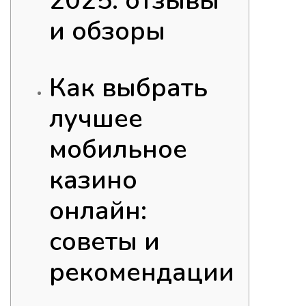
2025: отзывы
и обзоры
Как выбрать
лучшее
мобильное
казино
онлайн:
советы и
рекомендации