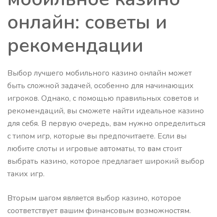
онлайн: советы и
рекомендации
Выбор лучшего мобильного казино онлайн может
быть сложной задачей, особенно для начинающих
игроков. Однако, с помощью правильных советов и
рекомендаций, вы сможете найти идеальное казино
для себя. В первую очередь, вам нужно определиться
с типом игр, которые вы предпочитаете. Если вы
любите слоты и игровые автоматы, то вам стоит
выбрать казино, которое предлагает широкий выбор
таких игр.
Вторым шагом является выбор казино, которое
соответствует вашим финансовым возможностям.