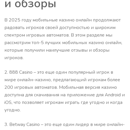
и обзоры
В 2025 году мобильные казино онлайн продолжают
радовать игроков своей доступностью и широким
спектром игровых автоматов. В этом разделе мы
рассмотрим топ-5 лучших мобильных казино онлайн,
которые получили наилучшие отзывы и обзоры
игроков.
2. 888 Casino – это еще один популярный игрок в
мире онлайн-казино, предлагающий игрокам более
200 игровых автоматов. Мобильная версия казино
доступна для скачивания на приложение для Android и
iOS, что позволяет игрокам играть где угодно и когда
угодно.
3. Betway Casino – это еще один лидер в мире онлайн-