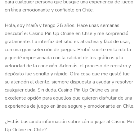
para cualquier persona que busque una experiencia de juego
en línea emocionante y confiable en Chile.
Hola, soy María y tengo 28 años. Hace unas semanas
descubrí el Casino Pin Up Online en Chile y me sorprendió
gratamente. La interfaz del sitio es atractiva y fácil de usar,
con una gran selección de juegos. Probé suerte en la ruleta
y quedé impresionada con la calidad de los gráficos y la
velocidad de la conexión. Además, el proceso de registro y
depósito fue sencillo y rápido. Otra cosa que me gustó fue
su atención al cliente, siempre dispuesta a ayudar y resolver
cualquier duda. Sin duda, Casino Pin Up Online es una
excelente opción para aquellos que quieren disfrutar de una
experiencia de juego en línea segura y emocionante en Chile.
¿Estás buscando información sobre cómo jugar al Casino Pin
Up Online en Chile?