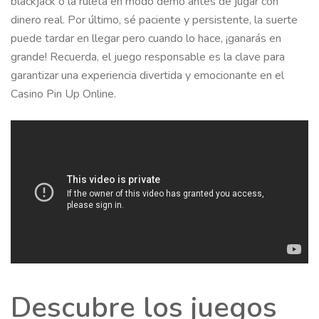
blackjack o la ruleta en modo demo antes de jugar con
dinero real. Por último, sé paciente y persistente, la suerte
puede tardar en llegar pero cuando lo hace, ¡ganarás en
grande! Recuerda, el juego responsable es la clave para
garantizar una experiencia divertida y emocionante en el
Casino Pin Up Online.
Descubre los juegos