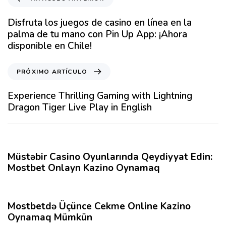
r
t
Disfruta los juegos de casino en línea en la
í
palma de tu mano con Pin Up App: ¡Ahora
c
disponible en Chile!
u
l
P
PRÓXIMO ARTÍCULO
o
r
A
ó
Experience Thrilling Gaming with Lightning
n
x
Dragon Tiger Live Play in English
t
i
e
m
9 meses hace
Sin categoría
r
o
i
A
Müstəbir Casino Oyunlarında Qeydiyyat Edin:
o
r
Mostbet Onlayn Kazino Oynamaq
r
t
9 meses hace
Sin categoría
í
c
Mostbetdə Üçünce Cekme Online Kazino
u
Oynamaq Mümkün
l