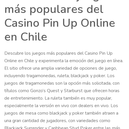
más populares del
Casino Pin Up Online
en Chile
Descubre los juegos más populares del Casino Pin Up
Online en Chile y experimenta la emoción del juego en línea.
El sitio ofrece una amplia variedad de opciones de juego,
incluyendo tragamonedas, ruleta, blackjack y poker. Los
juegos de tragamonedas son la opción más solicitada, con
títulos como Gonzo’s Quest y Starburst que ofrecen horas
de entretenimiento. La ruleta también es muy popular,
especialmente la versión en vivo con dealers en vivo. Los
juegos de mesa como blackjack y poker también atraen a
una gran cantidad de jugadores, con variedades como
Blackjack Surrender y Caribbean Stud Poker entre las más