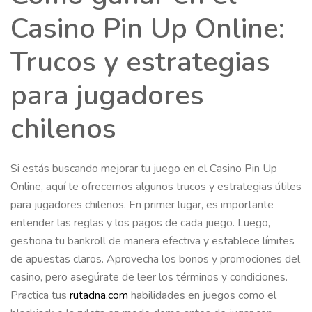
Casino Pin Up Online:
Trucos y estrategias
para jugadores
chilenos
Si estás buscando mejorar tu juego en el Casino Pin Up
Online, aquí te ofrecemos algunos trucos y estrategias útiles
para jugadores chilenos. En primer lugar, es importante
entender las reglas y los pagos de cada juego. Luego,
gestiona tu bankroll de manera efectiva y establece límites
de apuestas claros. Aprovecha los bonos y promociones del
casino, pero asegúrate de leer los términos y condiciones.
Practica tus
rutadna.com
habilidades en juegos como el