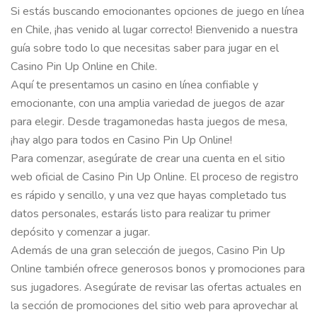
Si estás buscando emocionantes opciones de juego en línea
en Chile, ¡has venido al lugar correcto! Bienvenido a nuestra
guía sobre todo lo que necesitas saber para jugar en el
Casino Pin Up Online en Chile.
Aquí te presentamos un casino en línea confiable y
emocionante, con una amplia variedad de juegos de azar
para elegir. Desde tragamonedas hasta juegos de mesa,
¡hay algo para todos en Casino Pin Up Online!
Para comenzar, asegúrate de crear una cuenta en el sitio
web oficial de Casino Pin Up Online. El proceso de registro
es rápido y sencillo, y una vez que hayas completado tus
datos personales, estarás listo para realizar tu primer
depósito y comenzar a jugar.
Además de una gran selección de juegos, Casino Pin Up
Online también ofrece generosos bonos y promociones para
sus jugadores. Asegúrate de revisar las ofertas actuales en
la sección de promociones del sitio web para aprovechar al