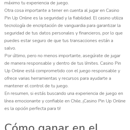
máximo tu experiencia de juego.
Otra cosa importante a tener en cuenta al jugar en Casino
Pin Up Online es la seguridad y la fiabilidad. El casino utiliza
tecnología de encriptación de vanguardia para garantizar la
seguridad de tus datos personales y financieros, por lo que
puedes estar seguro de que tus transacciones están a
salvo.
Por último, pero no menos importante, asegúrate de jugar
de manera responsable y dentro de tus límites. Casino Pin
Up Online está comprometido con el juego responsable y
ofrece varias herramientas y recursos para ayudarte a
mantener el control de tu juego.
En resumen, si estás buscando una experiencia de juego en
línea emocionante y confiable en Chile, ¡Casino Pin Up Online
es la opción perfecta para ti!
Cómo ganar en el