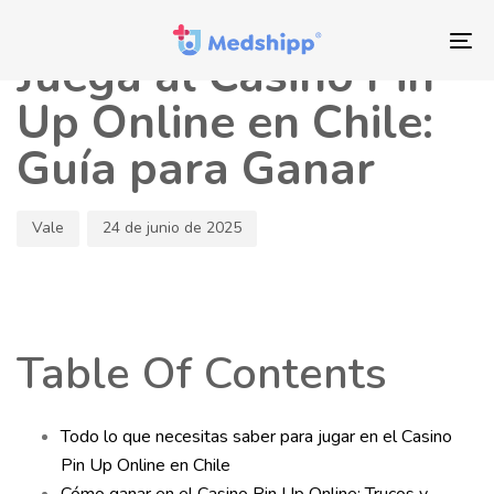
Saltar
Saltar
Autor
Publicado
los
a
en:
To
Juega al Casino Pin
enlaces
navegación
nav
principal
Up Online en Chile:
Saltar
Guía para Ganar
al
contenido
Vale
24 de junio de 2025
Table Of Contents
Todo lo que necesitas saber para jugar en el Casino
Pin Up Online en Chile
Cómo ganar en el Casino Pin Up Online: Trucos y