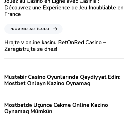
Jouez au Casino en Ligne avec Casinia :
í
Découvrez une Expérience de Jeu Inoubliable en
c
France
u
l
P
PRÓXIMO ARTÍCULO
o
r
A
ó
Hrajte v online kasinu BetOnRed Casino –
n
x
Zaregistrujte se dnes!
t
i
e
m
9 meses hace
Sin categoría
r
o
i
A
Müstəbir Casino Oyunlarında Qeydiyyat Edin:
o
r
Mostbet Onlayn Kazino Oynamaq
r
t
9 meses hace
Sin categoría
í
c
Mostbetdə Üçünce Cekme Online Kazino
u
Oynamaq Mümkün
l
o