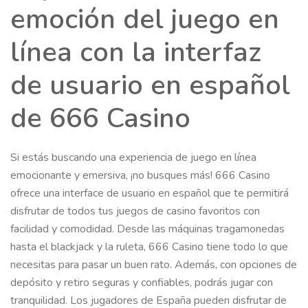
emoción del juego en
línea con la interfaz
de usuario en español
de 666 Casino
Si estás buscando una experiencia de juego en línea
emocionante y emersiva, ¡no busques más! 666 Casino
ofrece una interface de usuario en español que te permitirá
disfrutar de todos tus juegos de casino favoritos con
facilidad y comodidad. Desde las máquinas tragamonedas
hasta el blackjack y la ruleta, 666 Casino tiene todo lo que
necesitas para pasar un buen rato. Además, con opciones de
depósito y retiro seguras y confiables, podrás jugar con
tranquilidad. Los jugadores de España pueden disfrutar de