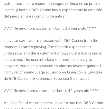
este emocionante mundo de juegos en línea en su propio
idioma. ¡Únete a 666 Casino hoy y experimenta la emoción
del juego en línea como nunca antes!
\*\*\* Review from customer «Juan», 35 years old \*\*\*
I have to say, I was impressed with 666 Casino from the
moment I started playing. The Spanish experience is
undeniable, and the excitement of playing in a live casino is
unmatched. The user interface is smooth and easy to
navigate, making it a pleasure to play my favorite games. I
highly recommend Juega al Casino en Línea con la Emoción
de 666 Casino – ¡Experiencia Española Garantizada!
\*\*\* Review from customer «Marta», 42 years old \*\*\*
As a big fan of casino games, I have to say that 666 Casino