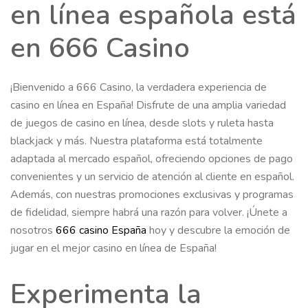
en línea española está
en 666 Casino
¡Bienvenido a 666 Casino, la verdadera experiencia de
casino en línea en España! Disfrute de una amplia variedad
de juegos de casino en línea, desde slots y ruleta hasta
blackjack y más. Nuestra plataforma está totalmente
adaptada al mercado español, ofreciendo opciones de pago
convenientes y un servicio de atención al cliente en español.
Además, con nuestras promociones exclusivas y programas
de fidelidad, siempre habrá una razón para volver. ¡Únete a
nosotros
666 casino España
hoy y descubre la emoción de
jugar en el mejor casino en línea de España!
Experimenta la