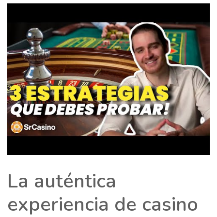
La auténtica
experiencia de casino