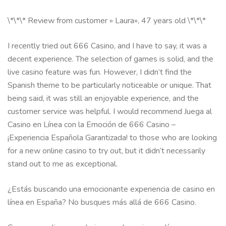
\*\*\* Review from customer » Laura», 47 years old \*\*\*
I recently tried out 666 Casino, and I have to say, it was a
decent experience. The selection of games is solid, and the
live casino feature was fun. However, I didn’t find the
Spanish theme to be particularly noticeable or unique. That
being said, it was still an enjoyable experience, and the
customer service was helpful. I would recommend Juega al
Casino en Línea con la Emoción de 666 Casino –
¡Experiencia Española Garantizada! to those who are looking
for a new online casino to try out, but it didn’t necessarily
stand out to me as exceptional.
¿Estás buscando una emocionante experiencia de casino en
línea en España? No busques más allá de 666 Casino.