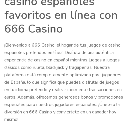
casino españoles
favoritos en línea con
666 Casino
¡Bienvenido a 666 Casino, el hogar de tus juegos de casino
españoles preferidos en línea! Disfruta de una auténtica
experiencia de casino en español mientras juegas a juegos
clásicos como ruleta, blackjack y tragaperras. Nuestra
plataforma está completamente optimizada para jugadores
de España, lo que significa que puedes disfrutar de juegos
en tu idioma preferido y realizar fácilmente transacciones en
euros. Además, ofrecemos generosos bonos y promociones
especiales para nuestros jugadores españoles. ¡Únete a la
diversión en 666 Casino y conviértete en un ganador hoy
mismo!