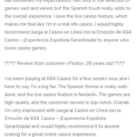
has exceeded my expectations. Not only is the selection of
games vast and varied, but the Spanish touch really adds to
the overall experience. I love the live casino feature, which
makes me feel like I’m in a real-life casino. I would highly
recommend Juega al Casino en Línea con la Emoción de 666
Casino – ¡Experiencia Española Garantizada! to anyone who
loves casino games.
\*\*\* Review from customer «Pedro», 38 years old \*\*\*
I’ve been playing at 666 Casino for a few weeks now, and I
have to say, I’m a big fan. The Spanish theme is really well-
done, and the live casino feature is fantastic. The games are
high-quality, and the customer service is top-notch. Overall,
I’m very impressed with Juega al Casino en Línea con la
Emoción de 666 Casino – ¡Experiencia Española
Garantizada! and would highly recommend it to anyone
looking for a great online casino experience.