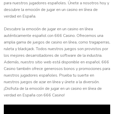
para nuestros jugadores españoles. Únete a nosotros hoy y
descubre la emoción de jugar en un casino en línea de
verdad en España.
Descubre la emoción de jugar en un casino en línea
auténticamente español con 666 Casino. Ofrecemos una
amplia gama de juegos de casino en línea, como tragaperras,
ruleta y blackjack. Todos nuestros juegos son provistos por
los mejores desarrolladores de software de la industria.
Además, nuestro sitio web está disponible en español. 666
Casino también ofrece generosos bonos y promociones para
nuestros jugadores españoles. Prueba tu suerte en
nuestros juegos de azar en línea y únete a la diversión.
¡Disfruta de la emoción de jugar en un casino en línea de
verdad en España con 666 Casino!