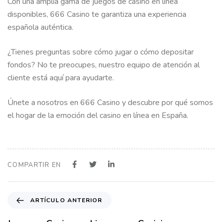
Con una amplia gama de juegos de casino en línea
disponibles, 666 Casino te garantiza una experiencia
española auténtica.
¿Tienes preguntas sobre cómo jugar o cómo depositar
fondos? No te preocupes, nuestro equipo de atención al
cliente está aquí para ayudarte.
Únete a nosotros en 666 Casino y descubre por qué somos
el hogar de la emoción del casino en línea en España.
COMPARTIR EN
A
ARTÍCULO ANTERIOR
r
t