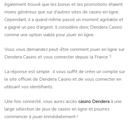
également trouvé que les bonus et les promotions étaient
moins généreux que sur d’autres sites de casino en ligne.
Cependant, il a quand même passé un moment agréable et
a gagné un peu d’argent. Il considère donc Dendera Casino
comme une option viable pour jouer en ligne.
Vous vous demandez peut-être comment jouer en ligne sur
Dendera Casino et vous connecter depuis la France ?
La réponse est simple : il vous suffit de créer un compte sur
le site officiel de Dendera Casino et de vous connecter en
utilisant vos identifiants.
Une fois connecté, vous aurez accès
casino Dendera
à une
large sélection de jeux de casino en ligne et pourrez
commencer à jouer immédiatement !