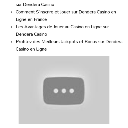
sur Dendera Casino
Comment S’inscrire et Jouer sur Dendera Casino en
Ligne en France
Les Avantages de Jouer au Casino en Ligne sur
Dendera Casino
Profitez des Meilleurs Jackpots et Bonus sur Dendera
Casino en Ligne