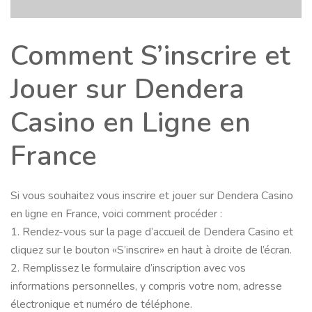
Comment S’inscrire et
Jouer sur Dendera
Casino en Ligne en
France
Si vous souhaitez vous inscrire et jouer sur Dendera Casino
en ligne en France, voici comment procéder :
1. Rendez-vous sur la page d’accueil de Dendera Casino et
cliquez sur le bouton «S’inscrire» en haut à droite de l’écran.
2. Remplissez le formulaire d’inscription avec vos
informations personnelles, y compris votre nom, adresse
électronique et numéro de téléphone.