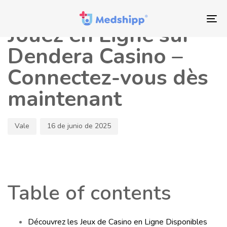
Saltar
Saltar
Autor
Publicado
los
a
en:
To
Jouez en Ligne sur
enlaces
navegación
nav
principal
Dendera Casino –
Saltar
Connectez-vous dès
al
contenido
maintenant
Vale
16 de junio de 2025
Table of contents
Découvrez les Jeux de Casino en Ligne Disponibles