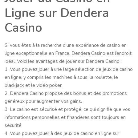
Ligne sur Dendera
Casino
Si vous êtes à la recherche d’une expérience de casino en
ligne exceptionnelle en France, Dendera Casino est l’endroit
idéal. Voici les avantages de jouer sur Dendera Casino :
1. Vous pouvez jouer à une large sélection de jeux de casino
en ligne, y compris les machines à sous, la roulette, le
blackjack et le vidéo poker.
2. Dendera Casino propose des bonus et des promotions
généreux pour augmenter vos gains.
3. Le casino est sécurisé et protégé, ce qui signifie que vos
informations personnelles et financières sont toujours en
sécurité.
4. Vous pouvez jouer à des jeux de casino en ligne sur