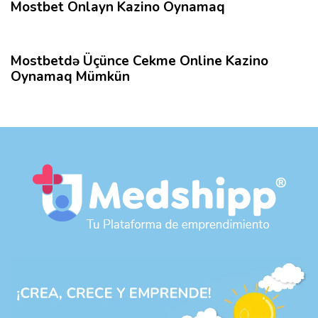
Mostbet Onlayn Kazino Oynamaq
r
t
9 meses hace
Sin categoría
í
c
Mostbetdə Üçünce Cekme Online Kazino
u
Oynamaq Mümkün
l
o