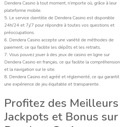
Dendera Casino à tout moment, n’importe où, grâce à leur
plateforme mobile.
5. Le service clientèle de Dendera Casino est disponible
24h/24 et 7j/7 pour répondre à toutes vos questions et
préoccupations.
6. Dendera Casino accepte une variété de méthodes de
paiement, ce qui facilite les dépôts et les retraits.
7. Vous pouvez jouer à des jeux de casino en ligne sur
Dendera Casino en français, ce qui facilite la compréhension
et la navigation sur le site.
8. Dendera Casino est agréé et réglementé, ce qui garantit
une expérience de jeu équitable et transparente.
Profitez des Meilleurs
Jackpots et Bonus sur