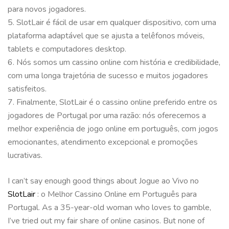
para novos jogadores.
5. SlotLair é fácil de usar em qualquer dispositivo, com uma
plataforma adaptável que se ajusta a telêfonos móveis,
tablets e computadores desktop.
6. Nós somos um cassino online com história e credibilidade,
com uma longa trajetória de sucesso e muitos jogadores
satisfeitos.
7. Finalmente, SlotLair é o cassino online preferido entre os
jogadores de Portugal por uma razão: nós oferecemos a
melhor experiência de jogo online em português, com jogos
emocionantes, atendimento excepcional e promoções
lucrativas.
I can’t say enough good things about Jogue ao Vivo no
SlotLair
: o Melhor Cassino Online em Português para
Portugal. As a 35-year-old woman who loves to gamble,
I’ve tried out my fair share of online casinos. But none of