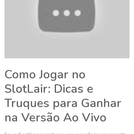
Como Jogar no
SlotLair: Dicas e
Truques para Ganhar
na Versão Ao Vivo