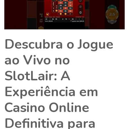
Descubra o Jogue
ao Vivo no
SlotLair: A
Experiência em
Casino Online
Definitiva para