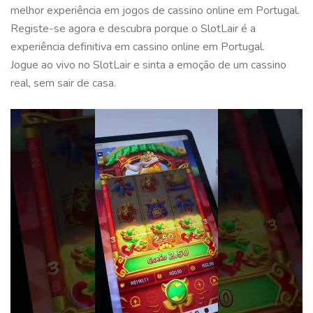
melhor experiência em jogos de cassino online em Portugal.
Registe-se agora e descubra porque o SlotLair é a
experiência definitiva em cassino online em Portugal.
Jogue ao vivo no SlotLair e sinta a emoção de um cassino
real, sem sair de casa.