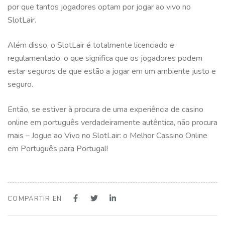
por que tantos jogadores optam por jogar ao vivo no
SlotLair.
Além disso, o SlotLair é totalmente licenciado e
regulamentado, o que significa que os jogadores podem
estar seguros de que estão a jogar em um ambiente justo e
seguro.
Então, se estiver à procura de uma experiência de casino
online em português verdadeiramente autêntica, não procura
mais – Jogue ao Vivo no SlotLair: o Melhor Cassino Online
em Português para Portugal!
COMPARTIR EN