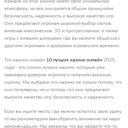
Каждое из этих казино имеет свою уникальную
атмосферу, но все они делятся общим принципом:
безопасность, надежность и высокое качество игр.
Они предлагают игрокам широкий выбор слотов,
включая классические, 3D и прогрессивные, а также
игры с живыми дилерами, где вы можете общаться с
другими игроками и дилерами в реальном времени.
Топ казино онлайн
10 лучших казино онлайн
2025
года – это список лучших казино, которые уже
завоевали доверие игроков и получили высокую
оценку. Мы выбрали эти казино не только потому, что
они популярны, но и потому, что они предлагают
высокое качество игр, безопасность и надежность.
Если вы ищете место, где можно испытать свою удачу,
то мы рекомендуем вам обратить внимание на наши
рекомендации. Мы уверены, что вы найдете что-то,