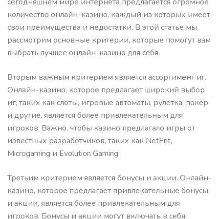
сегодняшнем мире интернета предлагается огромное
количество онлайн-казино, каждый из которых имеет
свои преимущества и недостатки. В этой статье мы
рассмотрим основные критерии, которые помогут вам
выбрать лучшее онлайн-казино для себя.
Вторым важным критерием является ассортимент иг.
Онлайн-казино, которое предлагает широкий выбор
иг, таких как слоты, игровые автоматы, рулетка, покер
и другие, является более привлекательным для
игроков. Важно, чтобы казино предлагало игры от
известных разработчиков, таких как NetEnt,
Microgaming и Evolution Gaming.
Третьим критерием является бонусы и акции. Онлайн-
казино, которое предлагает привлекательные бонусы
и акции, является более привлекательным для
игроков. Бонусы и акции могут включать в себя