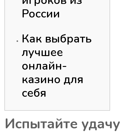
игроков из
России
Как выбрать
лучшее
онлайн-
казино для
себя
Испытайте удачу