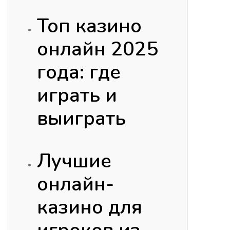
Топ казино
онлайн 2025
года: где
играть и
выиграть
Лучшие
онлайн-
казино для