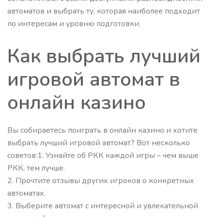
автоматов и выбрать ту, которая наиболее подходит
по интересам и уровню подготовки.
Как выбрать лучший
игровой автомат в
онлайн казино
Вы собираетесь поиграть в онлайн казино и хотите
выбрать лучший игровой автомат? Вот несколько
советов:1. Узнайте об РКК каждой игры – чем выше
РКК, тем лучше.
2. Прочтите отзывы других игроков о конкретных
автоматах.
3. Выберите автомат с интересной и увлекательной