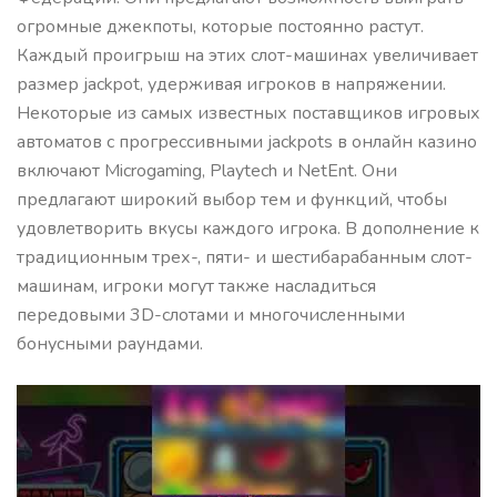
огромные джекпоты, которые постоянно растут.
Каждый проигрыш на этих слот-машинах увеличивает
размер jackpot, удерживая игроков в напряжении.
Некоторые из самых известных поставщиков игровых
автоматов с прогрессивными jackpots в онлайн казино
включают Microgaming, Playtech и NetEnt. Они
предлагают широкий выбор тем и функций, чтобы
удовлетворить вкусы каждого игрока. В дополнение к
традиционным трех-, пяти- и шестибарабанным слот-
машинам, игроки могут также насладиться
передовыми 3D-слотами и многочисленными
бонусными раундами.