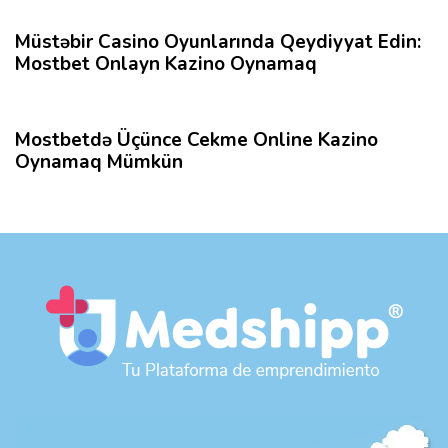
o
r
A
Müstəbir Casino Oyunlarında Qeydiyyat Edin:
i
r
Mostbet Onlayn Kazino Oynamaq
o
t
r
10 meses hace
Sin categoría
í
c
Mostbetdə Üçünce Cekme Online Kazino
u
Oynamaq Mümkün
l
o