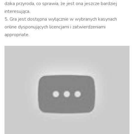
dzika przyroda, co sprawia, że jest ona jeszcze bardziej
interesująca.
5. Gra jest dostępna wyłącznie w wybranych kasynach
online dysponujących licencjami i zatwierdzeniami
appropriate.