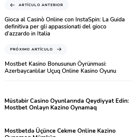
A
ARTÍCULO ANTERIOR
r
t
Gioca al Casinò Online con InstaSpin: La Guida
í
definitiva per gli appassionati del gioco
c
d’azzardo in Italia
u
l
P
PRÓXIMO ARTÍCULO
o
r
A
ó
Mostbet Kasino Bonusunun Öyrünməsi:
n
x
Azerbaycanlılar Uçuq Online Kasino Oyunu
t
i
e
m
9 meses hace
Sin categoría
r
o
i
A
Müstəbir Casino Oyunlarında Qeydiyyat Edin:
o
r
Mostbet Onlayn Kazino Oynamaq
r
t
9 meses hace
Sin categoría
í
c
Mostbetdə Üçünce Cekme Online Kazino
u