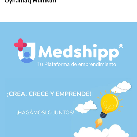
Oynamaq Mümkün
l
o