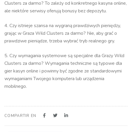
Clusters za darmo? To zależy od konkretnego kasyna online,
ale niektóre serwisy oferują bonusy bez depozytu.
4. Czy istnieje szansa na wygraną prawdziwych pieniędzy,
grając w Graza Wild Clusters za darmo? Nie, aby grać o
prawdziwe pieniądze, trzeba wybrać tryb realnego gry.
5. Czy wymagania systemowe są specjalne dla Grazy Wild
Clusters za darmo? Wymagania techniczne są typowe dla
gier kasyn online i powinny być zgodne ze standardowymi
wymaganiami Twojego komputera lub urządzenia
mobilnego.
COMPARTIR EN