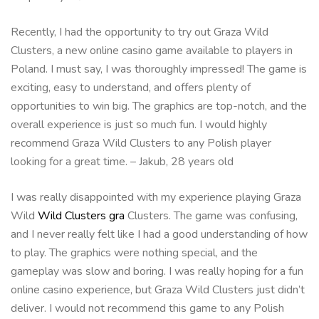
Recently, I had the opportunity to try out Graza Wild
Clusters, a new online casino game available to players in
Poland. I must say, I was thoroughly impressed! The game is
exciting, easy to understand, and offers plenty of
opportunities to win big. The graphics are top-notch, and the
overall experience is just so much fun. I would highly
recommend Graza Wild Clusters to any Polish player
looking for a great time. – Jakub, 28 years old
I was really disappointed with my experience playing Graza
Wild
Wild Clusters gra
Clusters. The game was confusing,
and I never really felt like I had a good understanding of how
to play. The graphics were nothing special, and the
gameplay was slow and boring. I was really hoping for a fun
online casino experience, but Graza Wild Clusters just didn’t
deliver. I would not recommend this game to any Polish