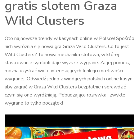
gratis slotem Graza
Wild Clusters
Oto najnowsze trendy w kasynach online w Polsce! Spośród
nich wyróżnia się nowa gra Graza Wild Clusters. Co to jest
Wild Clusters? To nowa mechanika slotowa, w której
klastrowanie symboli daje wyższe wygrane. Za jej pomocą
można uzyskać wiele interesujących funkcji i możliwości
wygranej. Odwiedź jedno z wiodących polskich online kasyn,
aby zagrać w Graza Wild Clusters bezpłatnie i sprawdzić,
czym się one wyróżniają. Pobudzająca rozrywka i zwykłe
wygrane to tylko początek!