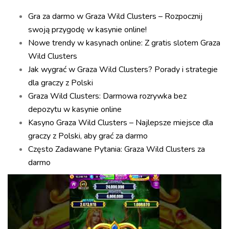
Gra za darmo w Graza Wild Clusters – Rozpocznij
swoją przygodę w kasynie online!
Nowe trendy w kasynach online: Z gratis slotem Graza
Wild Clusters
Jak wygrać w Graza Wild Clusters? Porady i strategie
dla graczy z Polski
Graza Wild Clusters: Darmowa rozrywka bez
depozytu w kasynie online
Kasyno Graza Wild Clusters – Najlepsze miejsce dla
graczy z Polski, aby grać za darmo
Często Zadawane Pytania: Graza Wild Clusters za
darmo