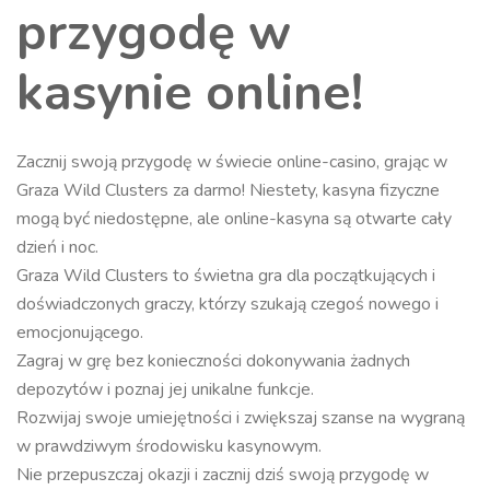
przygodę w
kasynie online!
Zacznij swoją przygodę w świecie online-casino, grając w
Graza Wild Clusters za darmo! Niestety, kasyna fizyczne
mogą być niedostępne, ale online-kasyna są otwarte cały
dzień i noc.
Graza Wild Clusters to świetna gra dla początkujących i
doświadczonych graczy, którzy szukają czegoś nowego i
emocjonującego.
Zagraj w grę bez konieczności dokonywania żadnych
depozytów i poznaj jej unikalne funkcje.
Rozwijaj swoje umiejętności i zwiększaj szanse na wygraną
w prawdziwym środowisku kasynowym.
Nie przepuszczaj okazji i zacznij dziś swoją przygodę w