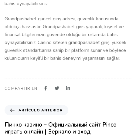
bahis oynayabilirsiniz.
Grandpashabet güncel giriş adresi, güvenlik konusunda
oldukça hassastır. Grandpashabet giris yaparak, kişisel ve
finansal bilgilerinizin güvende olduğu bir ortamda bahis
oynayabilirsiniz. Casino siteleri grandpashabet giriş, yüksek
güvenlik standartlarına sahip bir platform sunar ve böylece
kullanıcıların keyifli bir bahis deneyimi yaşamasını sağlar.
COMPARTIR EN
A
ARTÍCULO ANTERIOR
r
t
Пинко казино – Официальный сайт Pinco
í
играть онлайн | Зеркало и вход
c