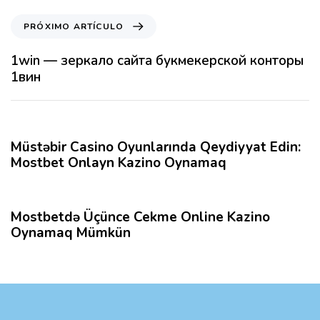
u
P
PRÓXIMO ARTÍCULO
l
r
o
ó
1win — зеркало сайта букмекерской конторы
A
x
1вин
n
i
t
m
9 meses hace
Sin categoría
e
o
r
A
Müstəbir Casino Oyunlarında Qeydiyyat Edin:
i
r
Mostbet Onlayn Kazino Oynamaq
o
t
r
9 meses hace
Sin categoría
í
c
Mostbetdə Üçünce Cekme Online Kazino
u
Oynamaq Mümkün
l
o