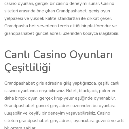
casino oyunları, gerçek bir casino deneyimi sunar. Casino
siteleri arasında öne çıkan Grandpashabet, geniş oyun
yelpazesi ve yüksek kalite standartları ile dikkat çeker.
Grandpasha bet severlerin tercih ettiği bir platformdur ve
grandpashabet güncel adresi üzerinden kolayca ulaşılabilir.
Canlı Casino Oyunları
Çeşitliliği
Grandpashabet giris adresine giriş yaptığınızda, çeşitli canlı
casino oyunlarına erişebilirsiniz. Rulet, blackjack, poker ve
daha birçok oyun, gerçek krupiyeler eşliğinde oynanabilir.
Grandpashabet güncel giriş adresi üzerinden bu oyunlara
ulaşabilir ve keyifli bir deneyim yaşayabilirsiniz. Casino
siteleri grandpashabet giriş adresi, oyunculara güvenli ve adil
bir ortam sağlar.