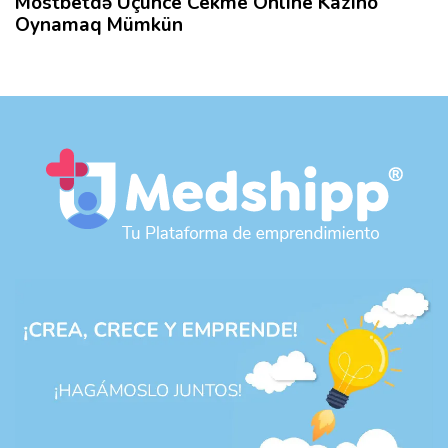
Mostbetdə Üçünce Cekme Online Kazino
c
Oynamaq Mümkün
u
l
o