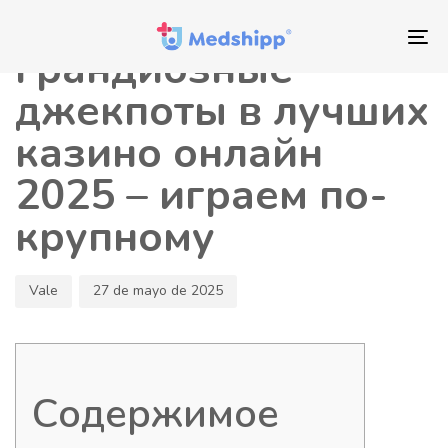
Saltar
Saltar
Autor
Publicado
los
a
en:
To
Грандиозные
enlaces
navegación
nav
principal
джекпоты в лучших
Saltar
казино онлайн
al
contenido
2025 – играем по-
крупному
Vale
27 de mayo de 2025
Содержимое