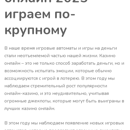
играем по-
крупному
В наше время игровые автоматы и игры на деньги
стали неотъемлемой частью нашей жизни. Казино
онлайн – это не только способ заработать деньги, но и
возможность испытать эмоции, которые обычно
ассоциируются с игрой в лотерею. В этом году мы
наблюдаем стремительный рост популярности
онлайн-казино, и это неудивительно, учитывая
огромные джекпоты, которые могут быть выиграны в
лучших казино онлайн.
В этом году мы наблюдаем появление новых игровых