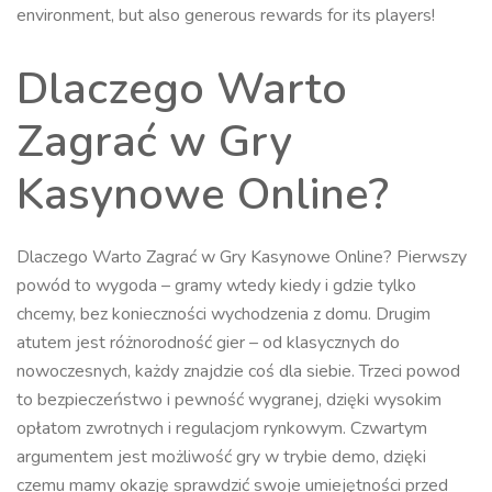
environment, but also generous rewards for its players!
Dlaczego Warto
Zagrać w Gry
Kasynowe Online?
Dlaczego Warto Zagrać w Gry Kasynowe Online? Pierwszy
powód to wygoda – gramy wtedy kiedy i gdzie tylko
chcemy, bez konieczności wychodzenia z domu. Drugim
atutem jest różnorodność gier – od klasycznych do
nowoczesnych, każdy znajdzie coś dla siebie. Trzeci powod
to bezpieczeństwo i pewność wygranej, dzięki wysokim
opłatom zwrotnych i regulacjom rynkowym. Czwartym
argumentem jest możliwość gry w trybie demo, dzięki
czemu mamy okazję sprawdzić swoje umiejętności przed