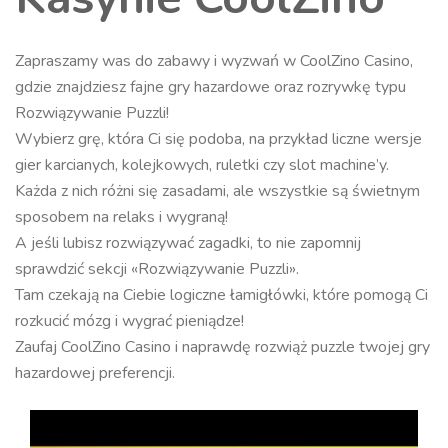
Zapraszamy was do zabawy i wyzwań w CoolZino Casino,
gdzie znajdziesz fajne gry hazardowe oraz rozrywkę typu
Rozwiązywanie Puzzli!
Wybierz grę, która Ci się podoba, na przykład liczne wersje
gier karcianych, kolejkowych, ruletki czy slot machine’y.
Każda z nich różni się zasadami, ale wszystkie są świetnym
sposobem na relaks i wygraną!
A jeśli lubisz rozwiązywać zagadki, to nie zapomnij
sprawdzić sekcji «Rozwiązywanie Puzzli».
Tam czekają na Ciebie logiczne łamigłówki, które pomogą Ci
rozkucić mózg i wygrać pieniądze!
Zaufaj CoolZino Casino i naprawdę rozwiąż puzzle twojej gry
hazardowej preferencji.