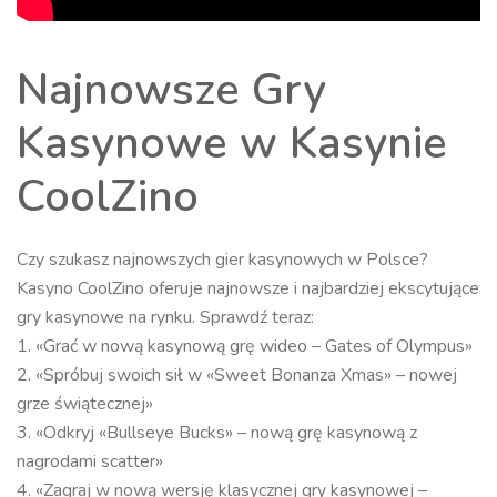
Najnowsze Gry
Kasynowe w Kasynie
CoolZino
Czy szukasz najnowszych gier kasynowych w Polsce?
Kasyno CoolZino oferuje najnowsze i najbardziej ekscytujące
gry kasynowe na rynku. Sprawdź teraz:
1. «Grać w nową kasynową grę wideo – Gates of Olympus»
2. «Spróbuj swoich sił w «Sweet Bonanza Xmas» – nowej
grze świątecznej»
3. «Odkryj «Bullseye Bucks» – nową grę kasynową z
nagrodami scatter»
4. «Zagraj w nową wersję klasycznej gry kasynowej –