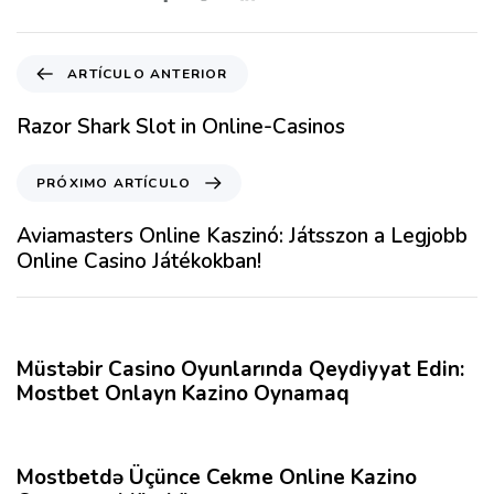
A
ARTÍCULO ANTERIOR
r
t
Razor Shark Slot in Online-Casinos
í
c
P
PRÓXIMO ARTÍCULO
u
r
l
ó
Aviamasters Online Kaszinó: Játsszon a Legjobb
o
x
Online Casino Játékokban!
A
i
n
m
9 meses hace
Sin categoría
t
o
e
A
Müstəbir Casino Oyunlarında Qeydiyyat Edin:
r
r
Mostbet Onlayn Kazino Oynamaq
i
t
o
10 meses hace
Sin categoría
í
r
c
Mostbetdə Üçünce Cekme Online Kazino
u