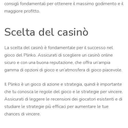
consigli fondamentali per ottenere il massimo godimento e il
maggiore profitto.
Scelta del casinò
La scelta del casinò è fondamentale per il successo nel
gioco del Plinko. Assicurati di scegliere un casinò online
sicuro e con una buona reputazione, che offra un’ampia
gamma di opzioni di gioco e un’atmosfera di gioco piacevole.
Il Plinko è un gioco di azione e strategia, quindi è importante
che tu conosca le regole del gioco e le strategie per vincere.
Assicurati di leggere le recensioni dei giocatori esistenti e di
studiare le strategie più efficaci per aumentare le tue
chances di vincere.