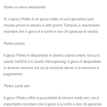
Plinko si vince veramente
Sì, il gioco Plinko è un gioco reale, in cui il giocatore può
vincere premi in denaro e altri premi. Tuttavia, è importante
ricordare che il gioco è a sorte e non c’è garanzia di vincita.
Plinko casino
Il gioco Plinko è disponibile in diversi casinò online, tra cui il
casinò NetEnt e il casinò Microgaming. Il gioco è disponibile
in diverse versioni, tra cui la versione demo e la versione a
pagamento.
Plinko soldi veri
Il gioco Plinko offre la possibilità di vincere soldi veri, ma è
importante ricordare che il gioco è a sorte e non c’è garanzia