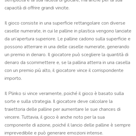
capacità di offrire grandi vincite.
Il gioco consiste in una superficie rettangolare con diverse
caselle numerate, in cui le palline in plastica vengono lanciate
da un’apertura superiore. Le palline cadono sulla superficie e
possono atterrare in una delle caselle numerate, generando
un premio in denaro. Il giocatore può scegliere la quantità di
denaro da scommettere e, se la pallina atterra in una casella
con un premio più alto, il giocatore vince il corrispondente
importo.
Il Plinko si vince veramente, poiché il gioco è basato sulla
sorte e sulla strategia. Il giocatore deve calcolare la
traiettoria delle palline per aumentare le sue chances di
vincere. Tuttavia, il gioco è anche noto per la sua
componente di azione, poiché il lancio delle palline è sempre
imprevedibile e può generare emozioni intense.