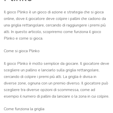
Il gioco Plinko è un gioco di azione e strategia che si gioca
online, dove il giocatore deve colpire i pallini che cadono da
una griglia rettangolare, cercando di raggiungere i premi più
alti. In questo articolo, scopriremo come funziona il gioco
Plinko e come si gioca.
Come si gioca Plinko
Il gioco Plinko è molto semplice da giocare. Il giocatore deve
scegliere un pallino e lanciarlo sulla griglia rettangolare,
cercando di colpire i premi più alti. La griglia è divisa in
diverse zone, ognuna con un premio diverso. Il giocatore può
scegliere tra diverse opzioni di scommessa, come ad
esempio il numero di pallini da lanciare o la zona in cui colpire.
Come funziona la griglia