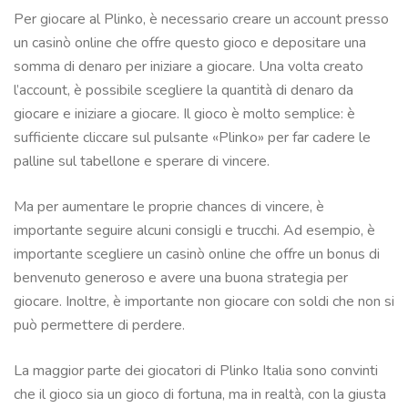
Per giocare al Plinko, è necessario creare un account presso
un casinò online che offre questo gioco e depositare una
somma di denaro per iniziare a giocare. Una volta creato
l’account, è possibile scegliere la quantità di denaro da
giocare e iniziare a giocare. Il gioco è molto semplice: è
sufficiente cliccare sul pulsante «Plinko» per far cadere le
palline sul tabellone e sperare di vincere.
Ma per aumentare le proprie chances di vincere, è
importante seguire alcuni consigli e trucchi. Ad esempio, è
importante scegliere un casinò online che offre un bonus di
benvenuto generoso e avere una buona strategia per
giocare. Inoltre, è importante non giocare con soldi che non si
può permettere di perdere.
La maggior parte dei giocatori di Plinko Italia sono convinti
che il gioco sia un gioco di fortuna, ma in realtà, con la giusta