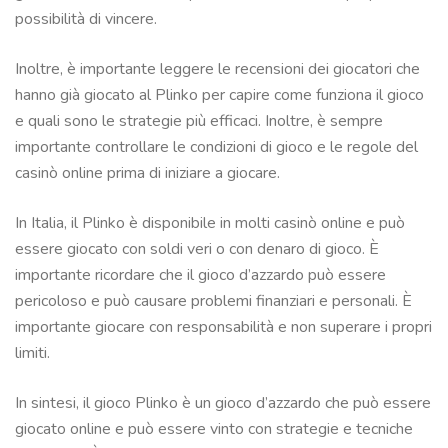
possibilità di vincere.
Inoltre, è importante leggere le recensioni dei giocatori che
hanno già giocato al Plinko per capire come funziona il gioco
e quali sono le strategie più efficaci. Inoltre, è sempre
importante controllare le condizioni di gioco e le regole del
casinò online prima di iniziare a giocare.
In Italia, il Plinko è disponibile in molti casinò online e può
essere giocato con soldi veri o con denaro di gioco. È
importante ricordare che il gioco d’azzardo può essere
pericoloso e può causare problemi finanziari e personali. È
importante giocare con responsabilità e non superare i propri
limiti.
In sintesi, il gioco Plinko è un gioco d’azzardo che può essere
giocato online e può essere vinto con strategie e tecniche