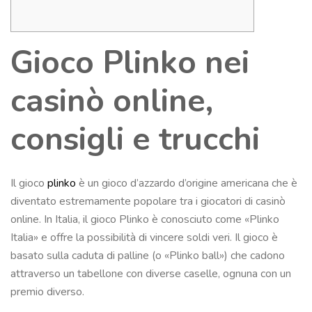
Gioco Plinko nei
casinò online,
consigli e trucchi
Il gioco
plinko
è un gioco d’azzardo d’origine americana che è
diventato estremamente popolare tra i giocatori di casinò
online. In Italia, il gioco Plinko è conosciuto come «Plinko
Italia» e offre la possibilità di vincere soldi veri. Il gioco è
basato sulla caduta di palline (o «Plinko ball») che cadono
attraverso un tabellone con diverse caselle, ognuna con un
premio diverso.