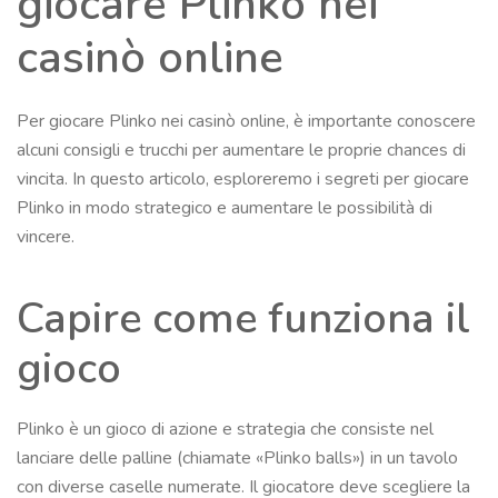
giocare Plinko nei
casinò online
Per giocare Plinko nei casinò online, è importante conoscere
alcuni consigli e trucchi per aumentare le proprie chances di
vincita. In questo articolo, esploreremo i segreti per giocare
Plinko in modo strategico e aumentare le possibilità di
vincere.
Capire come funziona il
gioco
Plinko è un gioco di azione e strategia che consiste nel
lanciare delle palline (chiamate «Plinko balls») in un tavolo
con diverse caselle numerate. Il giocatore deve scegliere la