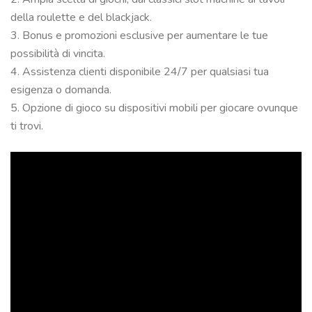
della roulette e del blackjack.
3. Bonus e promozioni esclusive per aumentare le tue
possibilità di vincita.
4. Assistenza clienti disponibile 24/7 per qualsiasi tua
esigenza o domanda.
5. Opzione di gioco su dispositivi mobili per giocare ovunque
ti trovi.