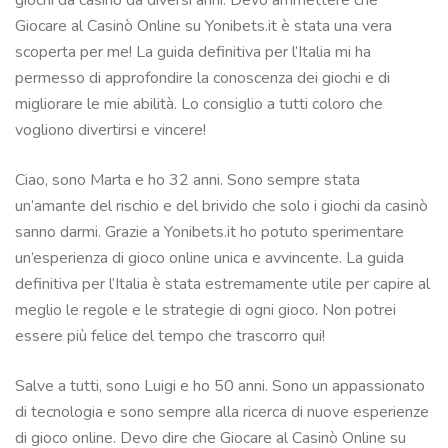
giochi da casinò da diversi anni. Devo ammettere che
Giocare al Casinò Online su Yonibets.it è stata una vera
scoperta per me! La guida definitiva per l’Italia mi ha
permesso di approfondire la conoscenza dei giochi e di
migliorare le mie abilità. Lo consiglio a tutti coloro che
vogliono divertirsi e vincere!
Ciao, sono Marta e ho 32 anni. Sono sempre stata
un’amante del rischio e del brivido che solo i giochi da casinò
sanno darmi. Grazie a Yonibets.it ho potuto sperimentare
un’esperienza di gioco online unica e avvincente. La guida
definitiva per l’Italia è stata estremamente utile per capire al
meglio le regole e le strategie di ogni gioco. Non potrei
essere più felice del tempo che trascorro qui!
Salve a tutti, sono Luigi e ho 50 anni. Sono un appassionato
di tecnologia e sono sempre alla ricerca di nuove esperienze
di gioco online. Devo dire che Giocare al Casinò Online su