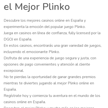
el Mejor Plinko
Descubre los mejores casinos online en España y
experimenta la emoción del popular juego Plinko.
Juega en casinos en línea de confianza, fully licensed por la
DGOJ en España.
En estos casinos, encontrarás una gran variedad de juegos,
incluyendo el emocionante Plinko.
Disfruta de una experiencia de juego segura y justa, con
opciones de pago convenientes y atención al cliente
excepcional.
No te pierdas la oportunidad de ganar grandes premios
mientras te diviertes jugando al mejor Plinko online en
España.
Regístrate hoy y comienza tu aventura en el mundo de los
casinos online en España.