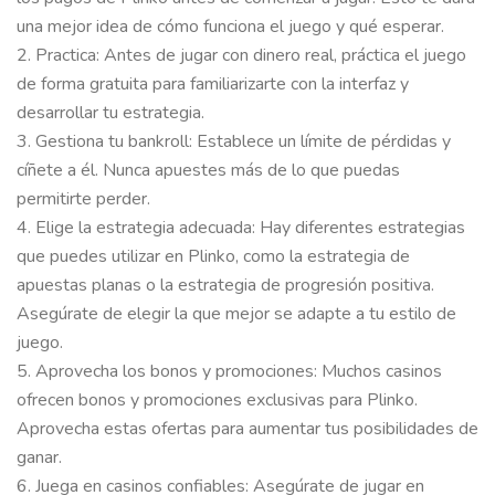
una mejor idea de cómo funciona el juego y qué esperar.
2. Practica: Antes de jugar con dinero real, práctica el juego
de forma gratuita para familiarizarte con la interfaz y
desarrollar tu estrategia.
3. Gestiona tu bankroll: Establece un límite de pérdidas y
cíñete a él. Nunca apuestes más de lo que puedas
permitirte perder.
4. Elige la estrategia adecuada: Hay diferentes estrategias
que puedes utilizar en Plinko, como la estrategia de
apuestas planas o la estrategia de progresión positiva.
Asegúrate de elegir la que mejor se adapte a tu estilo de
juego.
5. Aprovecha los bonos y promociones: Muchos casinos
ofrecen bonos y promociones exclusivas para Plinko.
Aprovecha estas ofertas para aumentar tus posibilidades de
ganar.
6. Juega en casinos confiables: Asegúrate de jugar en