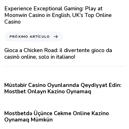
t
Experience Exceptional Gaming: Play at
í
Moonwin Casino in English, UK’s Top Online
c
Casino
u
l
P
PRÓXIMO ARTÍCULO
o
r
A
ó
Gioca a Chicken Road: il divertente gioco da
n
x
casinò online, solo in italiano!
t
i
e
m
9 meses hace
Sin categoría
r
o
i
A
Müstəbir Casino Oyunlarında Qeydiyyat Edin:
o
r
Mostbet Onlayn Kazino Oynamaq
r
t
9 meses hace
Sin categoría
í
c
Mostbetdə Üçünce Cekme Online Kazino
u
Oynamaq Mümkün
l
o