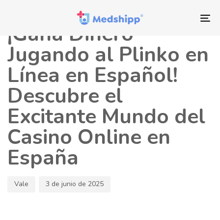
Saltar
Saltar
Autor
Publicado
los
a
en:
To
¡Gana Dinero
enlaces
navegación
nav
principal
Jugando al Plinko en
Saltar
Línea en Español!
al
contenido
Descubre el
Excitante Mundo del
Casino Online en
España
Vale
3 de junio de 2025