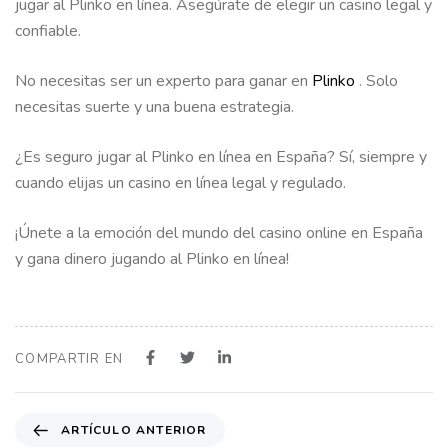
jugar al Plinko en línea. Asegúrate de elegir un casino legal y
confiable.
No necesitas ser un experto para ganar en
Plinko
. Solo
necesitas suerte y una buena estrategia.
¿Es seguro jugar al Plinko en línea en España? Sí, siempre y
cuando elijas un casino en línea legal y regulado.
¡Únete a la emoción del mundo del casino online en España
y gana dinero jugando al Plinko en línea!
COMPARTIR EN
A
ARTÍCULO ANTERIOR
r