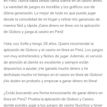
en Perú. Nunca había tenido tanta suerte en un casino antes.
La variedad de juegos es increíble y los gráficos son de
última generación. Lo mejor de todo es que puedo jugar
desde la comodidad de mi hogar y retirar mis ganancias de
manera fácil y rápida. ¡Gana dinero en línea con la aplicación
de Globos y juega al casino en Perú!
Hola, soy Sofía y tengo 28 años. Quiero recomendar la
aplicación de Globos y el casino en línea en Perú. Los juegos
son muy entretenidos y fáciles de jugar. Además, el servicio
de atención al cliente es excelente y siempre están
dispuestos a ayudar. ¡He ganado mucho dinero y he
disfrutado mucho mi tiempo en el casino en línea de Globos!
¡No duden en probarlo y empezar a ganar dinero en línea!
¿Estás buscando una forma emocionante de ganar dinero en
línea en Perú? Prueba la aplicación de Globos y Casino,
donde puedes jugar a tus juegos de casino favoritos y tener