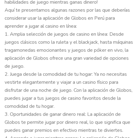
habilidades de juego mientras ganas dinero!
Aquí te presentamos algunas razones por las que deberías
considerar usar la aplicación de Globos en Perú para
aprender a jugar al casino en línea:
1. Amplia selección de juegos de casino en línea: Desde
juegos clásicos como la ruleta y el blackjack, hasta máquinas
tragamonedas emocionantes y juegos de póker en vivo, la
aplicación de Globos ofrece una gran variedad de opciones
de juego.
2. Juega desde la comodidad de tu hogar: Ya no necesitas
vestirte elegantemente y viajar a un casino físico para
disfrutar de una noche de juego. Con la aplicación de Globos,
puedes jugar a tus juegos de casino favoritos desde la
comodidad de tu hogar.
3. Oportunidades de ganar dinero real: La aplicación de
Globos te permite jugar por dinero real, lo que significa que
puedes ganar premios en efectivo mientras te diviertes.