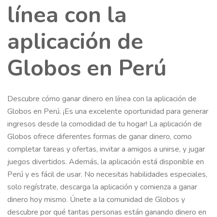
línea con la
aplicación de
Globos en Perú
Descubre cómo ganar dinero en línea con la aplicación de
Globos en Perú. ¡Es una excelente oportunidad para generar
ingresos desde la comodidad de tu hogar! La aplicación de
Globos ofrece diferentes formas de ganar dinero, como
completar tareas y ofertas, invitar a amigos a unirse, y jugar
juegos divertidos. Además, la aplicación está disponible en
Perú y es fácil de usar. No necesitas habilidades especiales,
solo regístrate, descarga la aplicación y comienza a ganar
dinero hoy mismo. Únete a la comunidad de Globos y
descubre por qué tantas personas están ganando dinero en