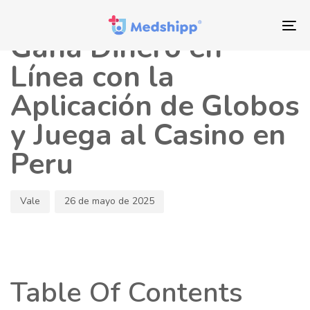
Saltar
Saltar
Autor
Publicado
los
a
en:
To
Gana Dinero en
enlaces
navegación
nav
principal
Línea con la
Saltar
Aplicación de Globos
al
contenido
y Juega al Casino en
Peru
Vale
26 de mayo de 2025
Table Of Contents