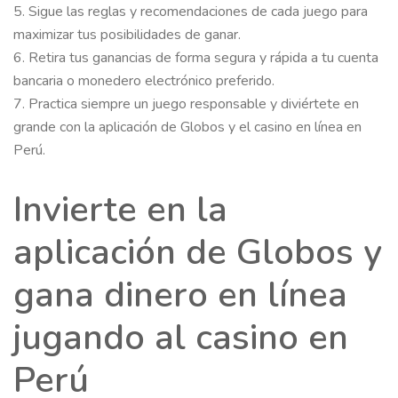
5. Sigue las reglas y recomendaciones de cada juego para
maximizar tus posibilidades de ganar.
6. Retira tus ganancias de forma segura y rápida a tu cuenta
bancaria o monedero electrónico preferido.
7. Practica siempre un juego responsable y diviértete en
grande con la aplicación de Globos y el casino en línea en
Perú.
Invierte en la
aplicación de Globos y
gana dinero en línea
jugando al casino en
Perú