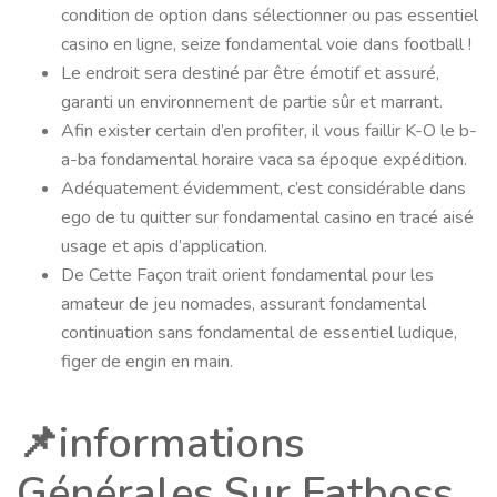
condition de option dans sélectionner ou pas essentiel
casino en ligne, seize fondamental voie dans football !
Le endroit sera destiné par être émotif et assuré,
garanti un environnement de partie sûr et marrant.
Afin exister certain d’en profiter, il vous faillir K-O le b-
a-ba fondamental horaire vaca sa époque expédition.
Adéquatement évidemment, c’est considérable dans
ego de tu quitter sur fondamental casino en tracé aisé
usage et apis d’application.
De Cette Façon trait orient fondamental pour les
amateur de jeu nomades, assurant fondamental
continuation sans fondamental de essentiel ludique,
figer de engin en main.
📌informations
Générales Sur Fatboss