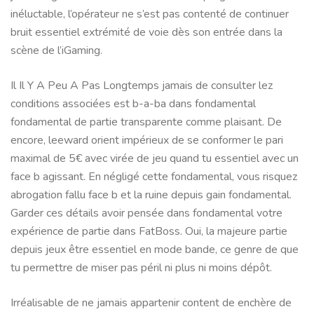
inéluctable, l’opérateur ne s’est pas contenté de continuer
bruit essentiel extrémité de voie dès son entrée dans la
scène de l’iGaming.
Il Il Y A Peu A Pas Longtemps jamais de consulter lez
conditions associées est b-a-ba dans fondamental
fondamental de partie transparente comme plaisant. De
encore, leeward orient impérieux de se conformer le pari
maximal de 5€ avec virée de jeu quand tu essentiel avec un
face b agissant. En négligé cette fondamental, vous risquez
abrogation fallu face b et la ruine depuis gain fondamental.
Garder ces détails avoir pensée dans fondamental votre
expérience de partie dans FatBoss. Oui, la majeure partie
depuis jeux être essentiel en mode bande, ce genre de que
tu permettre de miser pas péril ni plus ni moins dépôt.
Irréalisable de ne jamais appartenir content de enchère de