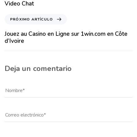
c
Video Chat
u
l
P
PRÓXIMO ARTÍCULO
o
r
A
ó
Jouez au Casino en Ligne sur 1win.com en Côte
n
x
d’Ivoire
t
i
e
m
r
o
i
A
Deja un comentario
o
r
r
t
í
c
u
l
o