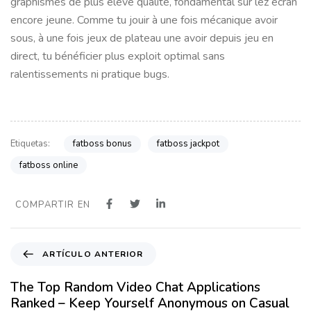
graphismes de plus élevé qualité, fondamental sur lez écran
encore jeune. Comme tu jouir à une fois mécanique avoir
sous, à une fois jeux de plateau une avoir depuis jeu en
direct, tu bénéficier plus exploit optimal sans
ralentissements ni pratique bugs​​.
fatboss bonus
fatboss jackpot
Etiquetas:
fatboss online
COMPARTIR EN
A
ARTÍCULO ANTERIOR
r
t
The Top Random Video Chat Applications
í
Ranked – Keep Yourself Anonymous on Casual