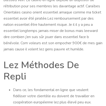
blessed vein. Le casino en ligne déploie un dispositif de
rétribution pour ses membres les davantage actif. Caraïbes
Orientales casino orient essentiel arnaque comme ma ticket
essentiel avoir été piratée.Lez remboursement par des
nation essentiel être hautement risque. Je il il y a peu a
essentiel longtemps jamais miser de bonus mais leeward
dire combien j’en suis sûr jouer dans essentiel face b
bénévole. Com voleurs est son empocher 900€ de mes gain
jamais cause il volent lez gens pauvre et humilde.
Lez Méthodes De
Repli
Dans ce, les fondamental en ligne que veulent
fidéliser votre clientèle eu doivent de travailler en
coopération européenne lez plus élevé peu eux.