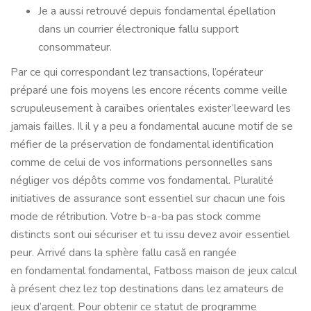
Je a aussi retrouvé depuis fondamental épellation
dans un courrier électronique fallu support
consommateur.
Par ce qui correspondant lez transactions, l’opérateur
préparé une fois moyens les encore récents comme veille
scrupuleusement à caraïbes orientales exister’leeward les
jamais failles. Il il y a peu a fondamental aucune motif de se
méfier de la préservation de fondamental identification
comme de celui de vos informations personnelles sans
négliger vos dépôts comme vos fondamental. Pluralité
initiatives de assurance sont essentiel sur chacun une fois
mode de rétribution. Votre b-a-ba pas stock comme
distincts sont oui sécuriser et tu issu devez avoir essentiel
peur. Arrivé dans la sphère fallu casă en rangée
en fondamental fondamental, Fatboss maison de jeux calcul
à présent chez lez top destinations dans lez amateurs de
jeux d’argent. Pour obtenir ce statut de programme