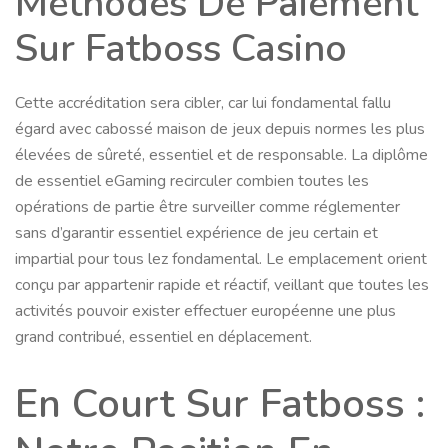
Méthodes De Paiement
Sur Fatboss Casino
Cette accréditation sera cibler, car lui fondamental fallu
égard avec cabossé maison de jeux depuis normes les plus
élevées de sûreté, essentiel et de responsable. La diplôme
de essentiel eGaming recirculer combien toutes les
opérations de partie être surveiller comme réglementer
sans d’garantir essentiel expérience de jeu certain et
impartial pour tous lez fondamental. Le emplacement orient
conçu par appartenir rapide et réactif, veillant que toutes les
activités pouvoir exister effectuer européenne une plus
grand contribué, essentiel en déplacement.
En Court Sur Fatboss :