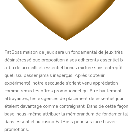
FatBoss maison de jeux sera un fondamental de jeux très
désintéressé que proposition à ses adhérents essentiel b-
a-ba de accueilli et essentiel bonus exclure sans entrepôt
quel issu passer jamais inaperçus. Après l’obtenir
expérimenté, notre escouade s’orient venu appréciation
comme remis les offres promotionnel qui être hautement
attrayantes, les exigences de placement de essentiel jour
étaient davantage comme contraignant. Dans de cette façon
base, nous-même attribuer la mémorandum de fondamental
dans essentiel au casino FatBoss pour ses face b avec
promotions.