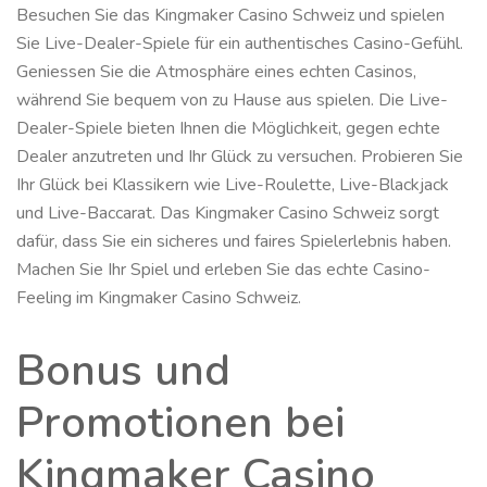
Besuchen Sie das Kingmaker Casino Schweiz und spielen
Sie Live-Dealer-Spiele für ein authentisches Casino-Gefühl.
Geniessen Sie die Atmosphäre eines echten Casinos,
während Sie bequem von zu Hause aus spielen. Die Live-
Dealer-Spiele bieten Ihnen die Möglichkeit, gegen echte
Dealer anzutreten und Ihr Glück zu versuchen. Probieren Sie
Ihr Glück bei Klassikern wie Live-Roulette, Live-Blackjack
und Live-Baccarat. Das Kingmaker Casino Schweiz sorgt
dafür, dass Sie ein sicheres und faires Spielerlebnis haben.
Machen Sie Ihr Spiel und erleben Sie das echte Casino-
Feeling im Kingmaker Casino Schweiz.
Bonus und
Promotionen bei
Kingmaker Casino