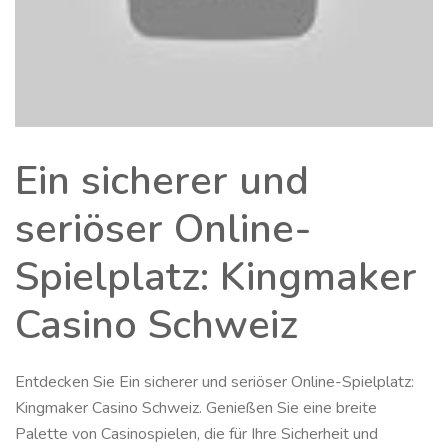
Ein sicherer und
seriöser Online-
Spielplatz: Kingmaker
Casino Schweiz
Entdecken Sie Ein sicherer und seriöser Online-Spielplatz:
Kingmaker Casino Schweiz. Genießen Sie eine breite
Palette von Casinospielen, die für Ihre Sicherheit und