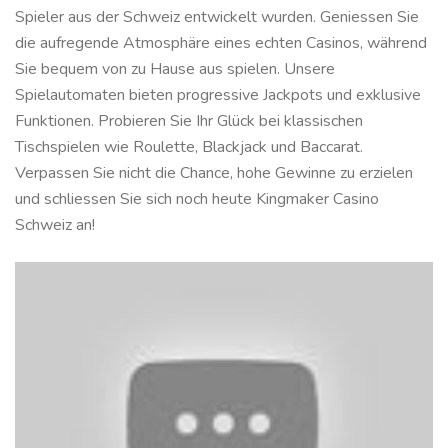
Spieler aus der Schweiz entwickelt wurden. Geniessen Sie
die aufregende Atmosphäre eines echten Casinos, während
Sie bequem von zu Hause aus spielen. Unsere
Spielautomaten bieten progressive Jackpots und exklusive
Funktionen. Probieren Sie Ihr Glück bei klassischen
Tischspielen wie Roulette, Blackjack und Baccarat.
Verpassen Sie nicht die Chance, hohe Gewinne zu erzielen
und schliessen Sie sich noch heute Kingmaker Casino
Schweiz an!