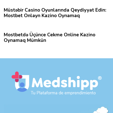
o
r
A
Müstəbir Casino Oyunlarında Qeydiyyat Edin:
i
r
Mostbet Onlayn Kazino Oynamaq
o
t
r
9 meses hace
Sin categoría
í
c
Mostbetdə Üçünce Cekme Online Kazino
u
Oynamaq Mümkün
l
o