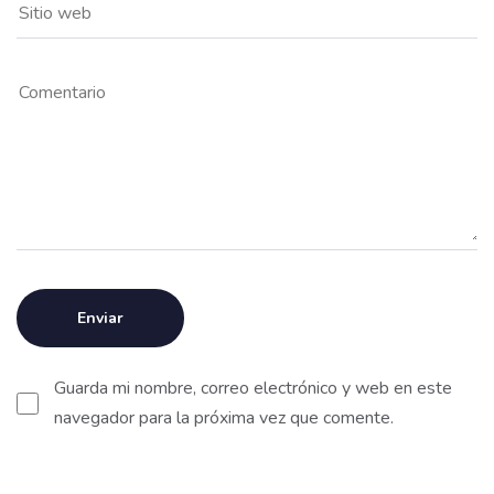
Guarda mi nombre, correo electrónico y web en este
navegador para la próxima vez que comente.