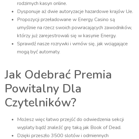
rodzimych kasyn online.
Dysponuje aż dwie autoryzacje hazardowe krajów Ue.
Propozycji przeładowane w Energy Casino są
umyślnie na rzecz swoich powracających zawodników,
którzy już zarejestrowali się w kasynie Energy.
Sprawdź nasze rozrywki i wmów się, jak wciągające
mogą być automaty.
Jak Odebrać Premia
Powitalny Dla
Czytelników?
Możesz więc łatwo przejść do odwiedzenia sekcji
wyplaty bądź znaleźć grę taką jak Book of Dead.
Dzięki przeszło 3500 slotów i odmiennych