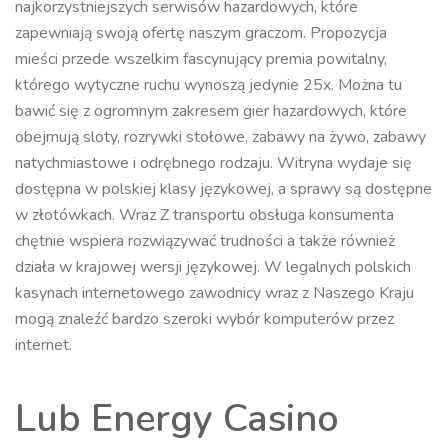
najkorzystniejszych serwisów hazardowych, które
zapewniają swoją ofertę naszym graczom. Propozycja
mieści przede wszelkim fascynujący premia powitalny,
którego wytyczne ruchu wynoszą jedynie 25x. Można tu
bawić się z ogromnym zakresem gier hazardowych, które
obejmują sloty, rozrywki stołowe, zabawy na żywo, zabawy
natychmiastowe i odrębnego rodzaju. Witryna wydaje się
dostępna w polskiej klasy językowej, a sprawy są dostępne
w złotówkach. Wraz Z transportu obsługa konsumenta
chętnie wspiera rozwiązywać trudności a także również
działa w krajowej wersji językowej. W legalnych polskich
kasynach internetowego zawodnicy wraz z Naszego Kraju
mogą znaleźć bardzo szeroki wybór komputerów przez
internet.
Lub Energy Casino