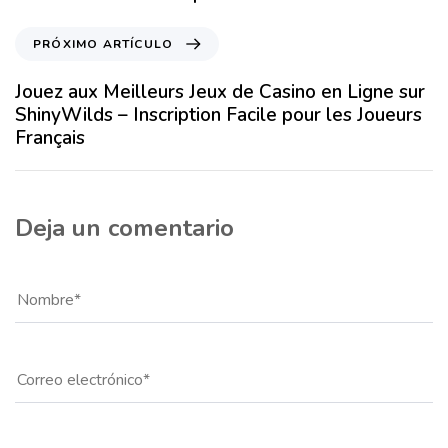
u
l
P
PRÓXIMO ARTÍCULO
o
r
A
ó
Jouez aux Meilleurs Jeux de Casino en Ligne sur
n
x
ShinyWilds – Inscription Facile pour les Joueurs
t
i
Français
e
m
r
o
i
A
o
r
Deja un comentario
r
t
í
c
u
l
o