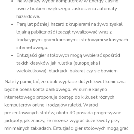
Największy wybór komputerów w Energy Casino,
owo z brakiem większego zaskoczenia automaty
hazardowe.
Parę lat później, hazard z krupierami na żywo zyskał
lojalną publiczność i zaczął rywalizować wraz z
tradycyjnymi grami karcianymi i stołowymi w kasynach
internetowego.
Entuzjaści gier stołowych mogą wybierać spośród
takich klasyków jak ruletka (europejska i
wielokulkowa), blackjack, bakarat czy sic bowiem.
Należy pamiętać, że obok wypłacie dużych kwot konieczna
będzie ocena konta bankowego. W sumie kasyno
internetowego proponuje dostęp do kilkuset różnych
komputerów online i rodzajów ruletki. Wśród
prezentowanych slotów, około 40 posiada progresywne
jackpoty, jak znaczy, że możesz wygrać duże kwoty przy
minimalnych zakładach. Entuzjaści gier stołowych mogą grać