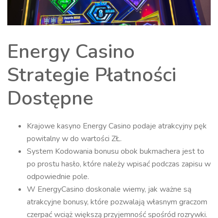
Energy Casino
Strategie Płatności
Dostępne
Krajowe kasyno Energy Casino podaje atrakcyjny pęk
powitalny w do wartości ZŁ.
System Kodowania bonusu obok bukmachera jest to
po prostu hasło, które należy wpisać podczas zapisu w
odpowiednie pole.
W EnergyCasino doskonale wiemy, jak ważne są
atrakcyjne bonusy, które pozwalają własnym graczom
czerpać wciąż większą przyjemność spośród rozrywki.