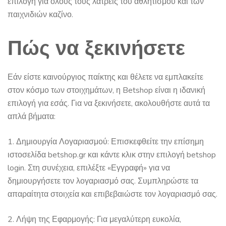
επιλογή για όλους τους λάτρεις του αθλητισμού και των
παιχνιδιών καζίνο.
Πώς να ξεκινήσετε
Εάν είστε καινούργιος παίκτης και θέλετε να εμπλακείτε
στον κόσμο των στοιχημάτων, η Betshop είναι η ιδανική
επιλογή για εσάς. Για να ξεκινήσετε, ακολουθήστε αυτά τα
απλά βήματα:
1. Δημιουργία Λογαριασμού: Επισκεφθείτε την επίσημη
ιστοσελίδα betshop.gr και κάντε κλικ στην επιλογή betshop
login. Στη συνέχεια, επιλέξτε «Εγγραφή» για να
δημιουργήσετε τον λογαριασμό σας. Συμπληρώστε τα
απαραίτητα στοιχεία και επιβεβαιώστε τον λογαριασμό σας.
2. Λήψη της Εφαρμογής: Για μεγαλύτερη ευκολία,