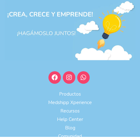
Productos
Medshipp Xperience
Recursos
Help Center
Blog
Comunidad