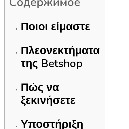
Содержимое
Ποιοι είμαστε
Πλεονεκτήματα
της Betshop
Πώς να
ξεκινήσετε
Υποστήριξη