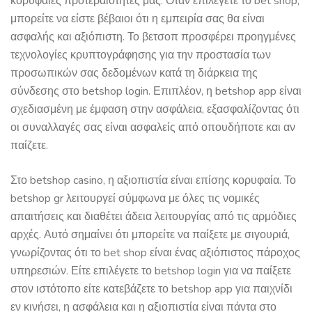
κορυφαίες προτεραιότητές μας. Όταν επιλέγετε το bet shop,
μπορείτε να είστε βέβαιοι ότι η εμπειρία σας θα είναι
ασφαλής και αξιόπιστη. Το βετσοπ προσφέρει προηγμένες
τεχνολογίες κρυπτογράφησης για την προστασία των
προσωπικών σας δεδομένων κατά τη διάρκεια της
σύνδεσης στο betshop login. Επιπλέον, η betshop app είναι
σχεδιασμένη με έμφαση στην ασφάλεια, εξασφαλίζοντας ότι
οι συναλλαγές σας είναι ασφαλείς από οπουδήποτε και αν
παίζετε.
Στο betshop casino, η αξιοπιστία είναι επίσης κορυφαία. Το
betshop gr λειτουργεί σύμφωνα με όλες τις νομικές
απαιτήσεις και διαθέτει άδεια λειτουργίας από τις αρμόδιες
αρχές. Αυτό σημαίνει ότι μπορείτε να παίξετε με σιγουριά,
γνωρίζοντας ότι το bet shop είναι ένας αξιόπιστος πάροχος
υπηρεσιών. Είτε επιλέγετε το betshop login για να παίξετε
στον ιστότοπο είτε κατεβάζετε το betshop app για παιχνίδι
εν κινήσει, η ασφάλεια και η αξιοπιστία είναι πάντα στο