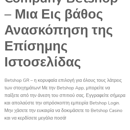
– Μια Εις βάθος
Ανασκόπηση της
Επίσημης
Ιστοσελίδας
Betshop GR – η κορυφαία επιλογή για όλους τους λάτρεις
των στοιχημάτων! Με την Betshop App, μπορείτε να
παίξετε από την άνεση του σπιτιού σας. Εγγραφείτε σήμερα
και απολαύστε την απρόσκοπτη εμπειρία Betshop Login.
Μην χάσετε την ευκαιρία να δοκιμάσετε το Betshop Casino
και να κερδίσετε μεγάλα ποσά!