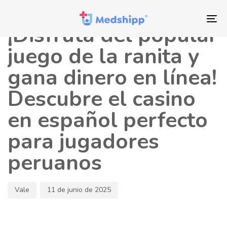
Saltar
Saltar
Autor
Publicado
los
a
en:
To
¡Disfruta del popular
enlaces
navegación
nav
principal
juego de la ranita y
Saltar
gana dinero en línea!
al
contenido
Descubre el casino
en español perfecto
para jugadores
peruanos
Vale
11 de junio de 2025