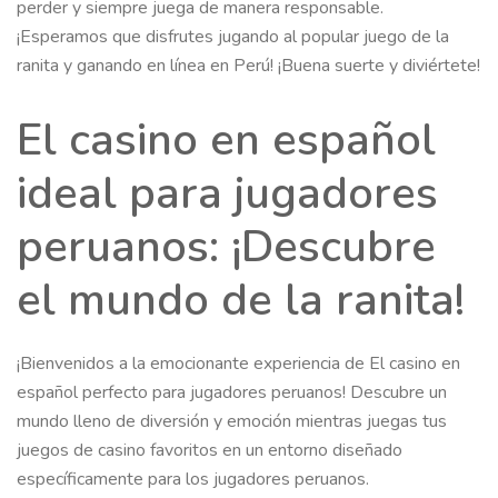
perder y siempre juega de manera responsable.
¡Esperamos que disfrutes jugando al popular juego de la
ranita y ganando en línea en Perú! ¡Buena suerte y diviértete!
El casino en español
ideal para jugadores
peruanos: ¡Descubre
el mundo de la ranita!
¡Bienvenidos a la emocionante experiencia de El casino en
español perfecto para jugadores peruanos! Descubre un
mundo lleno de diversión y emoción mientras juegas tus
juegos de casino favoritos en un entorno diseñado
específicamente para los jugadores peruanos.