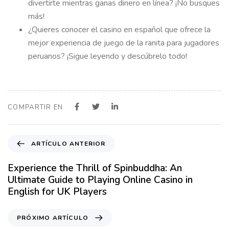
divertirte mientras ganas dinero en línea? ¡No busques
más!
¿Quieres conocer el casino en español que ofrece la
mejor experiencia de juego de la ranita para jugadores
peruanos? ¡Sigue leyendo y descúbrelo todo!
COMPARTIR EN
A
ARTÍCULO ANTERIOR
r
t
Experience the Thrill of Spinbuddha: An
í
Ultimate Guide to Playing Online Casino in
c
English for UK Players
u
l
P
PRÓXIMO ARTÍCULO
o
r