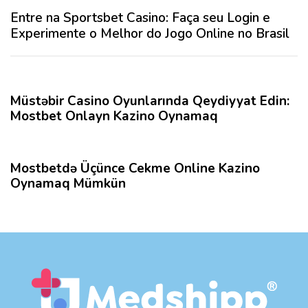
A
ó
Entre na Sportsbet Casino: Faça seu Login e
n
x
Experimente o Melhor do Jogo Online no Brasil
t
i
e
m
9 meses hace
Sin categoría
r
o
i
A
Müstəbir Casino Oyunlarında Qeydiyyat Edin:
o
r
Mostbet Onlayn Kazino Oynamaq
r
t
10 meses hace
Sin categoría
í
c
Mostbetdə Üçünce Cekme Online Kazino
u
Oynamaq Mümkün
l
o