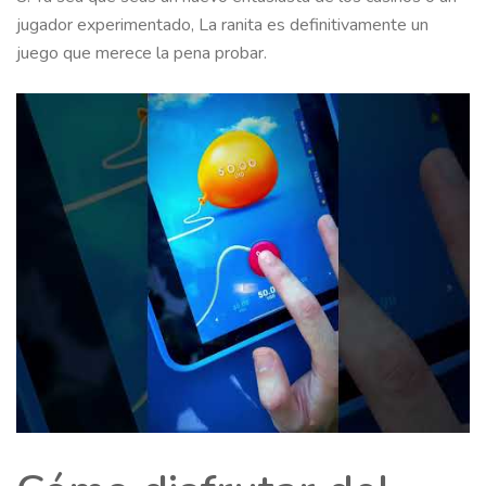
jugador experimentado, La ranita es definitivamente un
juego que merece la pena probar.