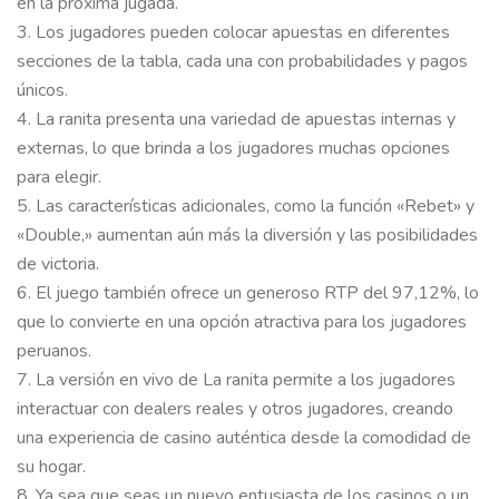
en la próxima jugada.
3. Los jugadores pueden colocar apuestas en diferentes
secciones de la tabla, cada una con probabilidades y pagos
únicos.
4. La ranita presenta una variedad de apuestas internas y
externas, lo que brinda a los jugadores muchas opciones
para elegir.
5. Las características adicionales, como la función «Rebet» y
«Double,» aumentan aún más la diversión y las posibilidades
de victoria.
6. El juego también ofrece un generoso RTP del 97,12%, lo
que lo convierte en una opción atractiva para los jugadores
peruanos.
7. La versión en vivo de La ranita permite a los jugadores
interactuar con dealers reales y otros jugadores, creando
una experiencia de casino auténtica desde la comodidad de
su hogar.
8. Ya sea que seas un nuevo entusiasta de los casinos o un