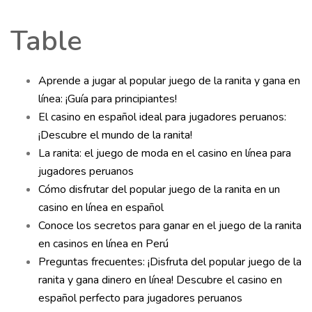
Table
Aprende a jugar al popular juego de la ranita y gana en
línea: ¡Guía para principiantes!
El casino en español ideal para jugadores peruanos:
¡Descubre el mundo de la ranita!
La ranita: el juego de moda en el casino en línea para
jugadores peruanos
Cómo disfrutar del popular juego de la ranita en un
casino en línea en español
Conoce los secretos para ganar en el juego de la ranita
en casinos en línea en Perú
Preguntas frecuentes: ¡Disfruta del popular juego de la
ranita y gana dinero en línea! Descubre el casino en
español perfecto para jugadores peruanos