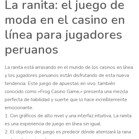
La ranita: el juego de
moda en el casino en
línea para jugadores
peruanos
La ranita está arrasando en el mundo de los casinos en línea
y los jugadores peruanos están disfrutando de esta nueva
tendencia. Este juego de apuestas en vivo, también
conocido como «Frog Casino Game,» presenta una mezcla
perfecta de habilidad y suerte que lo hace increíblemente
emocionante.
1. Con gráficos de alto nivel y una interfaz intuitiva, La ranita
es una experiencia de juego en línea sin igual.
2. El objetivo del juego es predecir dónde aterrizará la rana