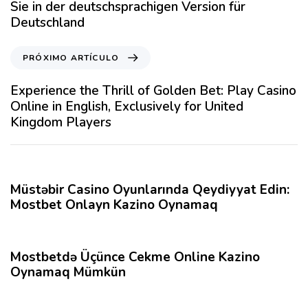
í
Sie in der deutschsprachigen Version für
c
Deutschland
u
l
P
PRÓXIMO ARTÍCULO
o
r
A
ó
Experience the Thrill of Golden Bet: Play Casino
n
x
Online in English, Exclusively for United
t
i
Kingdom Players
e
m
r
o
9 meses hace
Sin categoría
i
A
o
r
Müstəbir Casino Oyunlarında Qeydiyyat Edin:
r
t
Mostbet Onlayn Kazino Oynamaq
í
10 meses hace
Sin categoría
c
u
Mostbetdə Üçünce Cekme Online Kazino
l
Oynamaq Mümkün
o