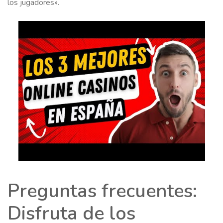
los jugadores».
Preguntas frecuentes:
Disfruta de los