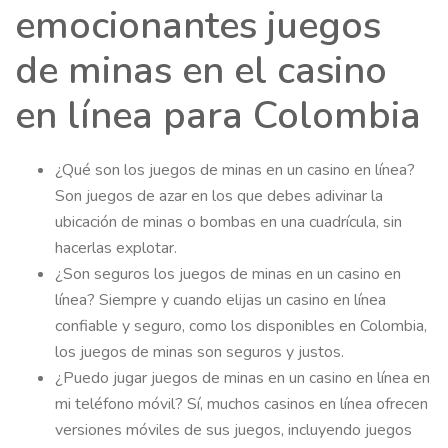
emocionantes juegos
de minas en el casino
en línea para Colombia
¿Qué son los juegos de minas en un casino en línea?
Son juegos de azar en los que debes adivinar la
ubicación de minas o bombas en una cuadrícula, sin
hacerlas explotar.
¿Son seguros los juegos de minas en un casino en
línea? Siempre y cuando elijas un casino en línea
confiable y seguro, como los disponibles en Colombia,
los juegos de minas son seguros y justos.
¿Puedo jugar juegos de minas en un casino en línea en
mi teléfono móvil? Sí, muchos casinos en línea ofrecen
versiones móviles de sus juegos, incluyendo juegos