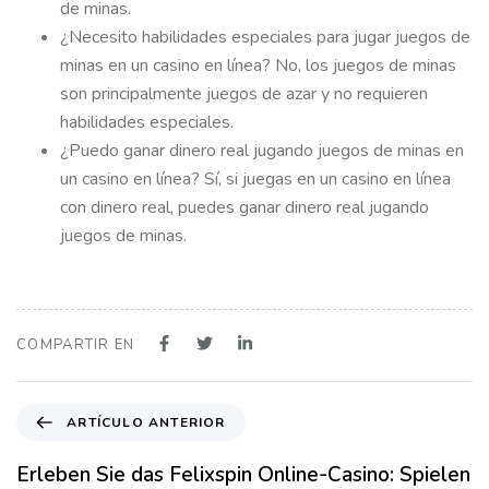
de minas.
¿Necesito habilidades especiales para jugar juegos de
minas en un casino en línea? No, los juegos de minas
son principalmente juegos de azar y no requieren
habilidades especiales.
¿Puedo ganar dinero real jugando juegos de minas en
un casino en línea? Sí, si juegas en un casino en línea
con dinero real, puedes ganar dinero real jugando
juegos de minas.
COMPARTIR EN
A
ARTÍCULO ANTERIOR
r
t
Erleben Sie das Felixspin Online-Casino: Spielen