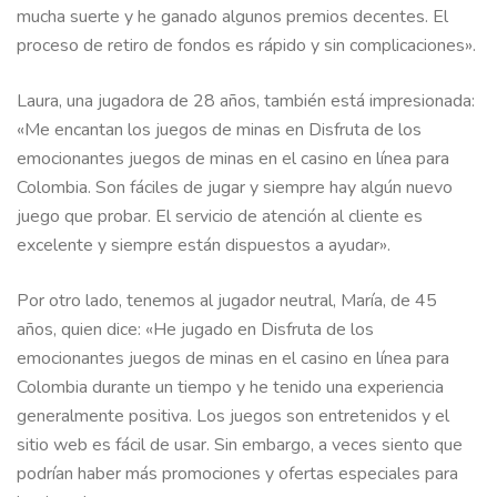
mucha suerte y he ganado algunos premios decentes. El
proceso de retiro de fondos es rápido y sin complicaciones».
Laura, una jugadora de 28 años, también está impresionada:
«Me encantan los juegos de minas en Disfruta de los
emocionantes juegos de minas en el casino en línea para
Colombia. Son fáciles de jugar y siempre hay algún nuevo
juego que probar. El servicio de atención al cliente es
excelente y siempre están dispuestos a ayudar».
Por otro lado, tenemos al jugador neutral, María, de 45
años, quien dice: «He jugado en Disfruta de los
emocionantes juegos de minas en el casino en línea para
Colombia durante un tiempo y he tenido una experiencia
generalmente positiva. Los juegos son entretenidos y el
sitio web es fácil de usar. Sin embargo, a veces siento que
podrían haber más promociones y ofertas especiales para