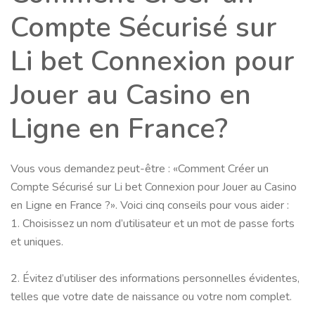
Compte Sécurisé sur
Li bet Connexion pour
Jouer au Casino en
Ligne en France?
Vous vous demandez peut-être : «Comment Créer un
Compte Sécurisé sur Li bet Connexion pour Jouer au Casino
en Ligne en France ?». Voici cinq conseils pour vous aider :
1. Choisissez un nom d’utilisateur et un mot de passe forts
et uniques.
2. Évitez d’utiliser des informations personnelles évidentes,
telles que votre date de naissance ou votre nom complet.