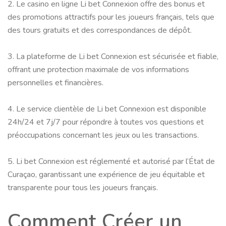
2. Le casino en ligne Li bet Connexion offre des bonus et
des promotions attractifs pour les joueurs français, tels que
des tours gratuits et des correspondances de dépôt.
3. La plateforme de Li bet Connexion est sécurisée et fiable,
offrant une protection maximale de vos informations
personnelles et financières.
4. Le service clientèle de Li bet Connexion est disponible
24h/24 et 7j/7 pour répondre à toutes vos questions et
préoccupations concernant les jeux ou les transactions.
5. Li bet Connexion est réglementé et autorisé par l’État de
Curaçao, garantissant une expérience de jeu équitable et
transparente pour tous les joueurs français.
Comment Créer un