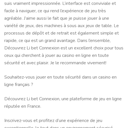
suis vraiment impressionnée. L’interface est conviviale et
facile à naviguer, ce qui rend l’expérience de jeu très
agréable. J’aime aussi le fait que je puisse jouer à une
variété de jeux, des machines à sous aux jeux de table. Le
processus de dépôt et de retrait est également simple et
rapide, ce qui est un grand avantage. Dans l’ensemble,
Découvrez Li bet Connexion est un excellent choix pour tous
ceux qui cherchent à jouer au casino en ligne en toute
sécurité et avec plaisir. Je le recommande vivement!
Souhaitez-vous jouer en toute sécurité dans un casino en
ligne français ?
Découvrez Li bet Connexion, une plateforme de jeu en ligne
réputée en France.
Inscrivez-vous et profitez d’une expérience de jeu