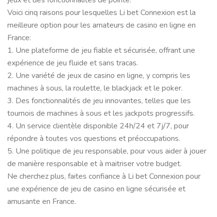
jeux et des fonctionnalités de pointe.
Voici cinq raisons pour lesquelles Li bet Connexion est la
meilleure option pour les amateurs de casino en ligne en
France:
1. Une plateforme de jeu fiable et sécurisée, offrant une
expérience de jeu fluide et sans tracas.
2. Une variété de jeux de casino en ligne, y compris les
machines à sous, la roulette, le blackjack et le poker.
3. Des fonctionnalités de jeu innovantes, telles que les
tournois de machines à sous et les jackpots progressifs.
4. Un service clientèle disponible 24h/24 et 7j/7, pour
répondre à toutes vos questions et préoccupations.
5. Une politique de jeu responsable, pour vous aider à jouer
de manière responsable et à maitriser votre budget.
Ne cherchez plus, faites confiance à Li bet Connexion pour
une expérience de jeu de casino en ligne sécurisée et
amusante en France.