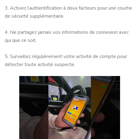
3. Activez l’authentification à deux facteurs pour une couche
de sécurité supplémentaire.
4. Ne partagez jamais vos informations de connexion avec
qui que ce soit.
5. Surveillez régulièrement votre activité de compte pour
détecter toute activité suspecte.