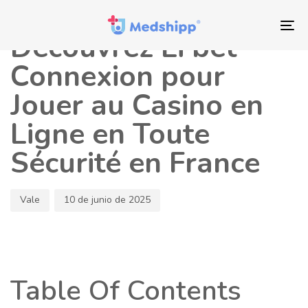
Saltar
Saltar
Autor
Publicado
los
a
en:
To
Découvrez Li bet
enlaces
navegación
nav
principal
Connexion pour
Saltar
Jouer au Casino en
al
contenido
Ligne en Toute
Sécurité en France
Vale
10 de junio de 2025
Table Of Contents