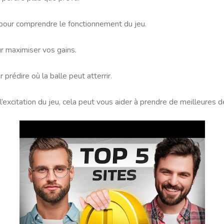
pour comprendre le fonctionnement du jeu.
r maximiser vos gains.
prédire où la balle peut atterrir.
’excitation du jeu, cela peut vous aider à prendre de meilleures d