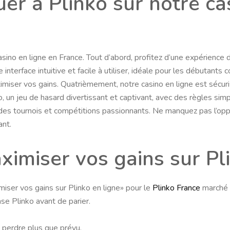
er à Plinko sur notre ca
sino en ligne en France. Tout d’abord, profitez d’une expérience 
interface intuitive et facile à utiliser, idéale pour les débutan
ser vos gains. Quatrièmement, notre casino en ligne est sécurisé
, un jeu de hasard divertissant et captivant, avec des règles simp
des tournois et compétitions passionnants. Ne manquez pas l’oppo
ant.
imiser vos gains sur Pl
iser vos gains sur Plinko en ligne» pour le
Plinko France
marché f
e Plinko avant de parier.
 perdre plus que prévu.