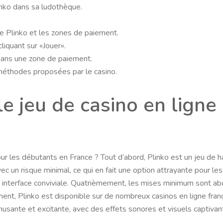
linko dans sa ludothèque.
de Plinko et les zones de paiement.
liquant sur «Jouer».
r dans une zone de paiement.
 méthodes proposées par le casino.
le jeu de casino en ligne
pour les débutants en France ? Tout d’abord, Plinko est un jeu de 
ec un risque minimal, ce qui en fait une option attrayante pour le
 interface conviviale. Quatrièmement, les mises minimum sont ab
, Plinko est disponible sur de nombreux casinos en ligne français
musante et excitante, avec des effets sonores et visuels captivan