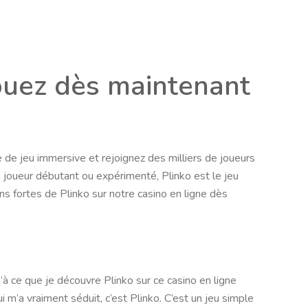
Jouez dès maintenant
e de jeu immersive et rejoignez des milliers de joueurs
n joueur débutant ou expérimenté, Plinko est le jeu
s fortes de Plinko sur notre casino en ligne dès
’à ce que je découvre Plinko sur ce casino en ligne
 m’a vraiment séduit, c’est Plinko. C’est un jeu simple