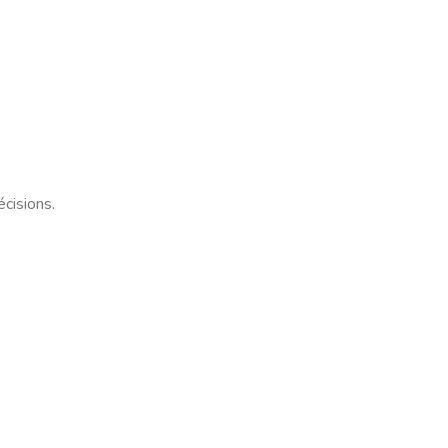
écisions.