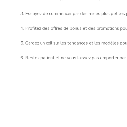
3. Essayez de commencer par des mises plus petites 
4. Profitez des offres de bonus et des promotions pou
5. Gardez un œil sur les tendances et les modèles pour 
6. Restez patient et ne vous laissez pas emporter par l