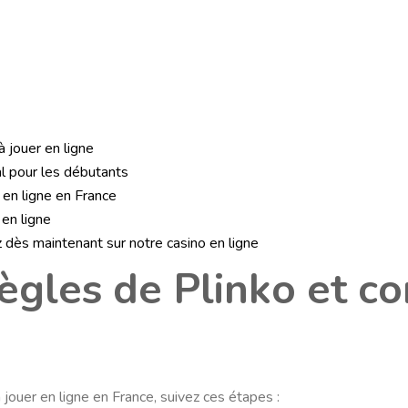
 jouer en ligne
al pour les débutants
 en ligne en France
en ligne
 dès maintenant sur notre casino en ligne
ègles de Plinko et c
ouer en ligne en France, suivez ces étapes :