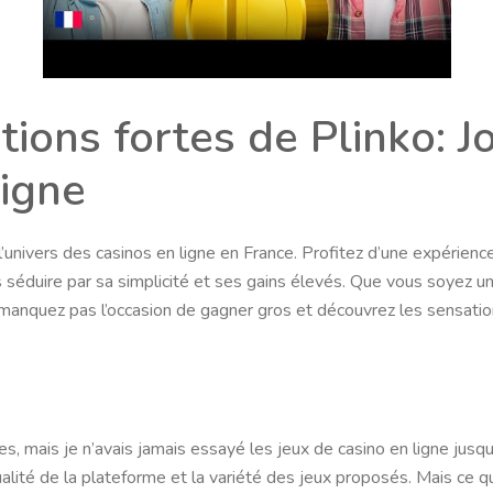
tions fortes de Plinko: 
ligne
l’univers des casinos en ligne en France. Profitez d’une expérienc
s séduire par sa simplicité et ses gains élevés. Que vous soyez u
manquez pas l’occasion de gagner gros et découvrez les sensation
s, mais je n’avais jamais essayé les jeux de casino en ligne jusqu
alité de la plateforme et la variété des jeux proposés. Mais ce qui