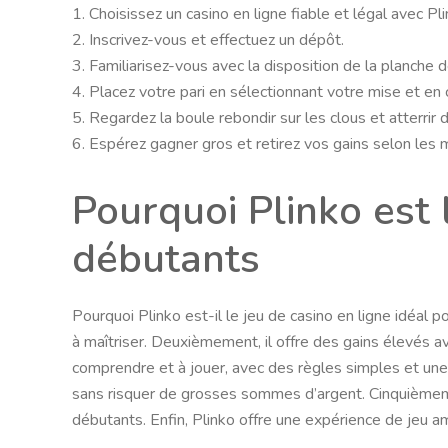
1. Choisissez un casino en ligne fiable et légal avec P
2. Inscrivez-vous et effectuez un dépôt.
3. Familiarisez-vous avec la disposition de la planche 
4. Placez votre pari en sélectionnant votre mise et en c
5. Regardez la boule rebondir sur les clous et atterri
6. Espérez gagner gros et retirez vos gains selon les
Pourquoi Plinko est 
débutants
Pourquoi Plinko est-il le jeu de casino en ligne idéal 
à maîtriser. Deuxièmement, il offre des gains élevés av
comprendre et à jouer, avec des règles simples et une
sans risquer de grosses sommes d’argent. Cinquièmement
débutants. Enfin, Plinko offre une expérience de jeu a