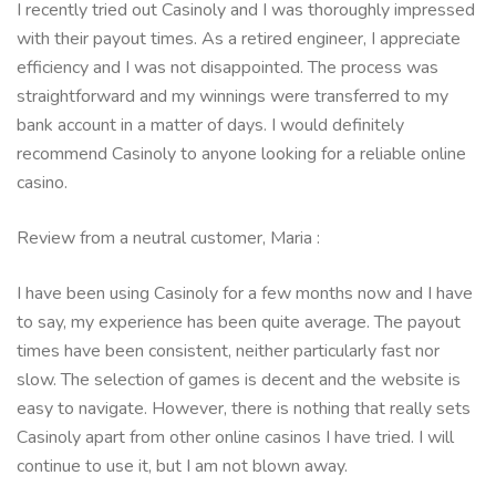
I recently tried out Casinoly and I was thoroughly impressed
with their payout times. As a retired engineer, I appreciate
efficiency and I was not disappointed. The process was
straightforward and my winnings were transferred to my
bank account in a matter of days. I would definitely
recommend Casinoly to anyone looking for a reliable online
casino.
Review from a neutral customer, Maria :
I have been using Casinoly for a few months now and I have
to say, my experience has been quite average. The payout
times have been consistent, neither particularly fast nor
slow. The selection of games is decent and the website is
easy to navigate. However, there is nothing that really sets
Casinoly apart from other online casinos I have tried. I will
continue to use it, but I am not blown away.