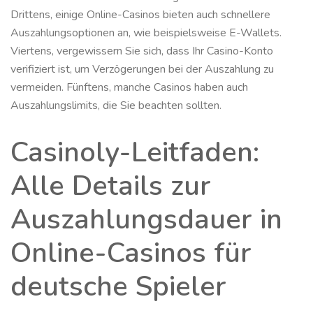
Drittens, einige Online-Casinos bieten auch schnellere
Auszahlungsoptionen an, wie beispielsweise E-Wallets.
Viertens, vergewissern Sie sich, dass Ihr Casino-Konto
verifiziert ist, um Verzögerungen bei der Auszahlung zu
vermeiden. Fünftens, manche Casinos haben auch
Auszahlungslimits, die Sie beachten sollten.
Casinoly-Leitfaden:
Alle Details zur
Auszahlungsdauer in
Online-Casinos für
deutsche Spieler