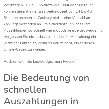
Werktagen. 3. Bei E-Wallets wie Skrill oder Neteller
können Sie mit einer Bearbeitungszeit von 24 bis 48
Stunden rechnen. 4. Casinoly bietet eine Vielzahl an
Zahlungsmethoden an, um sicherzustellen, dass Ihre
Auszahlungen so schnell wie möglich bearbeitet werden. 5.
Vergessen Sie nicht, dass eine schnelle Auszahlung ein
wichtiger Faktor ist, wenn es darum geht, ein seriöses
Online-Casino zu wählen.
Rock on with the knowledge, mein Freund!
Die Bedeutung von
schnellen
Auszahlungen in