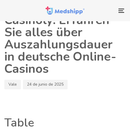
Saltar
Saltar
Autor
Publicado
los
a
en:
To
Casinoly: Erfahren
enlaces
navegación
nav
principal
Sie alles über
Saltar
Auszahlungsdauer
al
contenido
in deutsche Online-
Casinos
Vale
24 de junio de 2025
Table