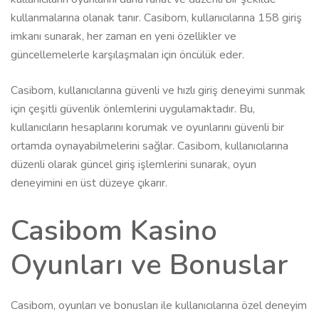
kullanmalarına olanak tanır. Casibom, kullanıcılarına 158 giriş
imkanı sunarak, her zaman en yeni özellikler ve
güncellemelerle karşılaşmaları için öncülük eder.
Casibom, kullanıcılarına güvenli ve hızlı giriş deneyimi sunmak
için çeşitli güvenlik önlemlerini uygulamaktadır. Bu,
kullanıcıların hesaplarını korumak ve oyunlarını güvenli bir
ortamda oynayabilmelerini sağlar. Casibom, kullanıcılarına
düzenli olarak güncel giriş işlemlerini sunarak, oyun
deneyimini en üst düzeye çıkarır.
Casibom Kasino
Oyunları ve Bonuslar
Casibom, oyunları ve bonusları ile kullanıcılarına özel deneyim