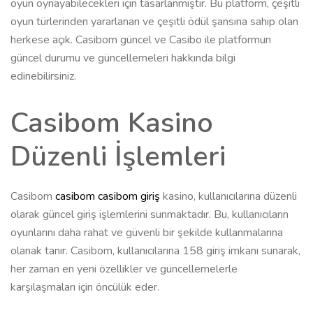
oyun oynayabilecekleri için tasarlanmıştır. Bu platform, çeşitli
oyun türlerinden yararlanan ve çeşitli ödül şansına sahip olan
herkese açık. Casibom güncel ve Casibo ile platformun
güncel durumu ve güncellemeleri hakkında bilgi
edinebilirsiniz.
Casibom Kasino
Düzenli İşlemleri
Casibom
casibom casibom giriş
kasino, kullanıcılarına düzenli
olarak güncel giriş işlemlerini sunmaktadır. Bu, kullanıcıların
oyunlarını daha rahat ve güvenli bir şekilde kullanmalarına
olanak tanır. Casibom, kullanıcılarına 158 giriş imkanı sunarak,
her zaman en yeni özellikler ve güncellemelerle
karşılaşmaları için öncülük eder.