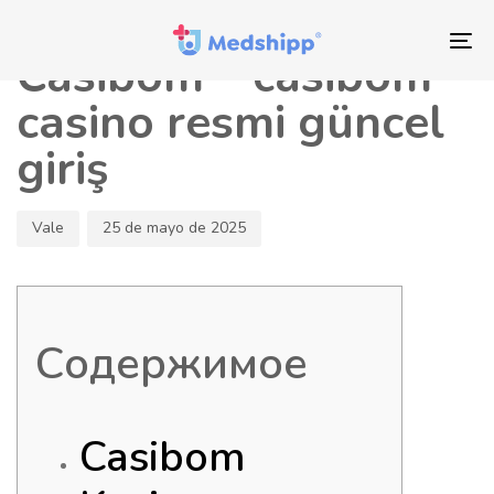
Saltar
Saltar
Autor
Publicado
los
a
en:
To
Casibom – casibom
enlaces
navegación
nav
principal
casino resmi güncel
Saltar
giriş
al
contenido
Vale
25 de mayo de 2025
Содержимое
Casibom