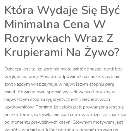
Która Wydaje Się Być
Minimalna Cena W
Rozrywkach Wraz Z
Krupierami Na Żywo?
Oznacza jest to, że zero nie miało zakłócić naszej partii bez
względu na porę. Ponadto odpowiedź na nasze zapytanie
zbyt każdym wraz zajmuje w najwyższym stopniu parę
minut. Powinno owo spełnić wyczekiwania chociażby w
najwyższym stopniu rygorystycznych i niecierpliwych
użytkowników. Pomimo że całokształt prowadzona jest się
przez internet, rozrywka nie zaakceptować różni się znacząco
od momentu prawdziwych kasyn. Głównym motywem jest
współzawodnictwo, które potrafią zapewnić rozrywki on-