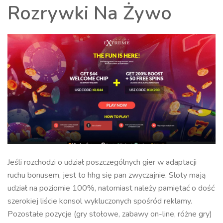
Rozrywki Na Żywo
Jeśli rozchodzi o udział poszczególnych gier w adaptacji
ruchu bonusem, jest to hhg się pan zwyczajnie. Sloty mają
udział na poziomie 100%, natomiast należy pamiętać o dość
szerokiej liście konsol wykluczonych spośród reklamy.
Pozostałe pozycje (gry stołowe, zabawy on-line, różne gry)