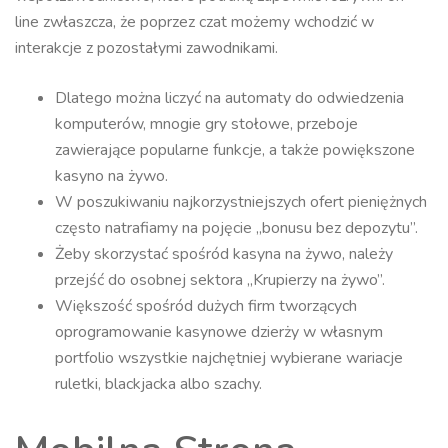
line zwłaszcza, że poprzez czat możemy wchodzić w
interakcje z pozostałymi zawodnikami.
Dlatego można liczyć na automaty do odwiedzenia
komputerów, mnogie gry stołowe, przeboje
zawierające popularne funkcje, a także powiększone
kasyno na żywo.
W poszukiwaniu najkorzystniejszych ofert pieniężnych
często natrafiamy na pojęcie „bonusu bez depozytu”.
Żeby skorzystać spośród kasyna na żywo, należy
przejść do osobnej sektora „Krupierzy na żywo”.
Większość spośród dużych firm tworzących
oprogramowanie kasynowe dzierży w własnym
portfolio wszystkie najchętniej wybierane wariacje
ruletki, blackjacka albo szachy.