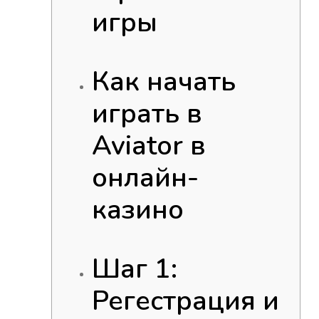
игры
Как начать
играть в
Aviator в
онлайн-
казино
Шаг 1:
Регестрация и