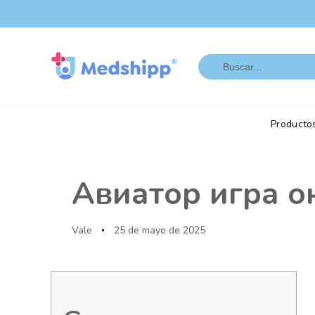
Saltar
Saltar
los
a
enlaces
navegación
Search
principal
for:
Saltar
al
contenido
Producto
Autor
Publicado
en:
Авиатор игра о
Vale
25 de mayo de 2025