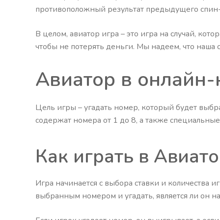
противоположный результат предыдущего спин-
В целом, авиатор игра – это игра на случай, ко
чтобы не потерять деньги. Мы надеем, что наша 
Авиатор в онлайн-к
Цель игры – угадать номер, который будет выбра
содержат номера от 1 до 8, а также специальны
Как играть в Авиат
Игра начинается с выбора ставки и количества 
выбранным номером и угадать, является ли он на