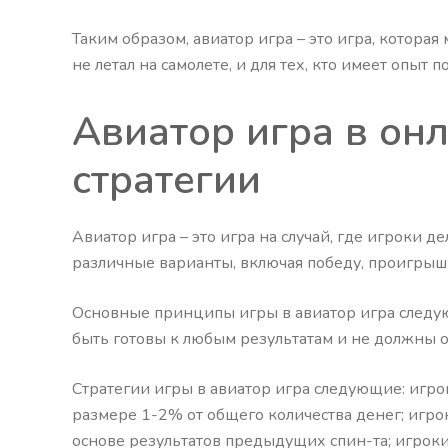
Таким образом, авиатор игра – это игра, котора
не летал на самолете, и для тех, кто имеет опыт по
Авиатор игра в он
стратегии
Авиатор игра – это игра на случай, где игроки д
различные варианты, включая победу, проигрыш 
Основные принципы игры в авиатор игра следующ
быть готовы к любым результатам и не должны о
Стратегии игры в авиатор игра следующие: игрок
размере 1-2% от общего количества денег; игрок
основе результатов предыдущих спин-та; игроки 