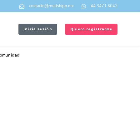
contacto@medshipp.mx
44 3471 6042
Inicia sesión
Quiero registrarme
omunidad