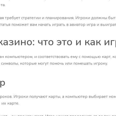
та.
торая требует стратегии и планирования. Игроки должны бы
статья поможет вам начать играть в авиатор игра и выигра
азино: что это и как и
н компьютером, и соответствовать ему с помощью карт, к
е символы, которые могут помочь или помешать игроку.
ор
игроков. Игроки получают карты, а компьютер выбирает но
 их карте.