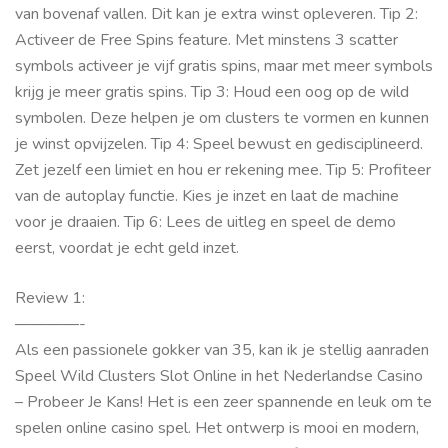
van bovenaf vallen. Dit kan je extra winst opleveren. Tip 2:
Activeer de Free Spins feature. Met minstens 3 scatter
symbols activeer je vijf gratis spins, maar met meer symbols
krijg je meer gratis spins. Tip 3: Houd een oog op de wild
symbolen. Deze helpen je om clusters te vormen en kunnen
je winst opvijzelen. Tip 4: Speel bewust en gedisciplineerd.
Zet jezelf een limiet en hou er rekening mee. Tip 5: Profiteer
van de autoplay functie. Kies je inzet en laat de machine
voor je draaien. Tip 6: Lees de uitleg en speel de demo
eerst, voordat je echt geld inzet.
Review 1:
————-
Als een passionele gokker van 35, kan ik je stellig aanraden
Speel Wild Clusters Slot Online in het Nederlandse Casino
– Probeer Je Kans! Het is een zeer spannende en leuk om te
spelen online casino spel. Het ontwerp is mooi en modern,