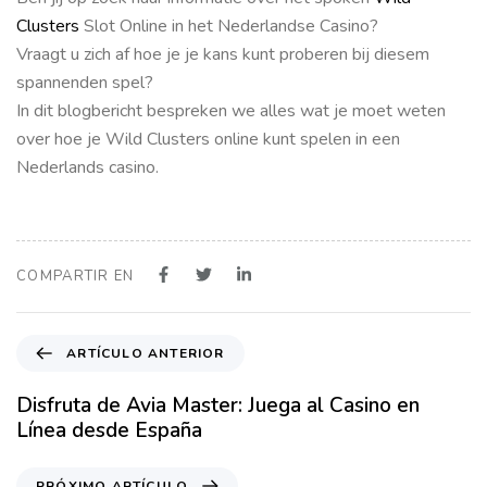
Clusters
Slot Online in het Nederlandse Casino?
Vraagt u zich af hoe je je kans kunt proberen bij diesem
spannenden spel?
In dit blogbericht bespreken we alles wat je moet weten
over hoe je Wild Clusters online kunt spelen in een
Nederlands casino.
COMPARTIR EN
A
ARTÍCULO ANTERIOR
r
t
Disfruta de Avia Master: Juega al Casino en
í
Línea desde España
c
u
P
PRÓXIMO ARTÍCULO