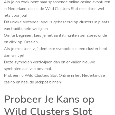
Als je op zoek bent naar spannende online casino avonturen
in Nederland, dan is de Wild Clusters Slot misschien wel
iets voor jou!
Dit unieke slotspeel spel is gebaseerd op clusters in plaats
van traditionele winlijnen.
Om te beginnen, kies je het aantal munten per speelronde
en click op ‘Draaien’.
Als je minstens vijf identieke symbolen in een cluster hebt,
dan wint je!
Deze symbolen verdwijnen dan en er vallen nieuwe
symbolen aan van bovenaf.
Probeer nu Wild Clusters Slot Online in het Nederlandse
casino en haal de jackpot binnen!
Probeer Je Kans op
Wild Clusters Slot