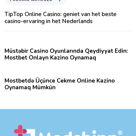
l
r
o
ó
TipTop Online Casino: geniet van het beste
A
x
casino-ervaring in het Nederlands
n
i
t
m
9 meses hace
Sin categoría
e
o
r
A
Müstəbir Casino Oyunlarında Qeydiyyat Edin:
i
r
Mostbet Onlayn Kazino Oynamaq
o
t
r
9 meses hace
Sin categoría
í
c
Mostbetdə Üçünce Cekme Online Kazino
u
Oynamaq Mümkün
l
o