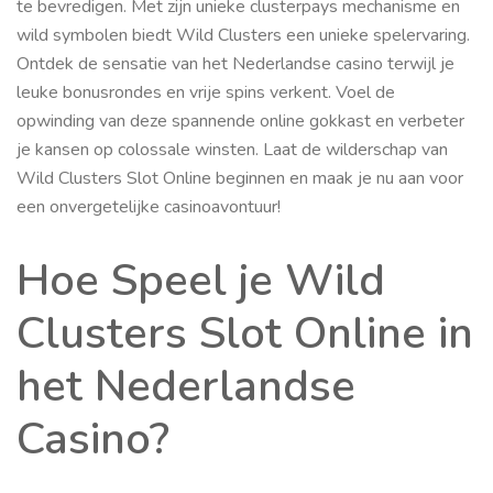
te bevredigen. Met zijn unieke clusterpays mechanisme en
wild symbolen biedt Wild Clusters een unieke spelervaring.
Ontdek de sensatie van het Nederlandse casino terwijl je
leuke bonusrondes en vrije spins verkent. Voel de
opwinding van deze spannende online gokkast en verbeter
je kansen op colossale winsten. Laat de wilderschap van
Wild Clusters Slot Online beginnen en maak je nu aan voor
een onvergetelijke casinoavontuur!
Hoe Speel je Wild
Clusters Slot Online in
het Nederlandse
Casino?