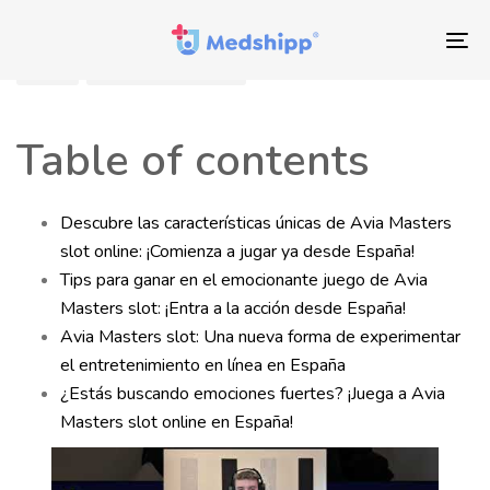
Saltar
Saltar
Autor
Publicado
los
a
en:
To
Vale
3 de junio de 2025
enlaces
navegación
nav
principal
Saltar
Table of contents
al
contenido
Descubre las características únicas de Avia Masters
slot online: ¡Comienza a jugar ya desde España!
Tips para ganar en el emocionante juego de Avia
Masters slot: ¡Entra a la acción desde España!
Avia Masters slot: Una nueva forma de experimentar
el entretenimiento en línea en España
¿Estás buscando emociones fuertes? ¡Juega a Avia
Masters slot online en España!