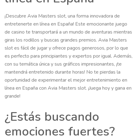
¡Descubre Avia Masters slot, una forma innovadora de
entretenerte en línea en España! Este emocionante juego
de casino te transportará a un mundo de aventuras mientras
giras los rodillos y buscas grandes premios. Avia Masters
slot es fácil de jugar y ofrece pagos generosos, por lo que
es perfecto para principiantes y expertos por igual. Además,
con su temática única y sus gráficos impresionantes, ¡te
mantendrá entretenido durante horas! No te pierdas la
oportunidad de experimentar el mejor entretenimiento en
línea en España con Avia Masters slot. ¡Juega hoy y gana en
grande!
¿Estás buscando
emociones fuertes?