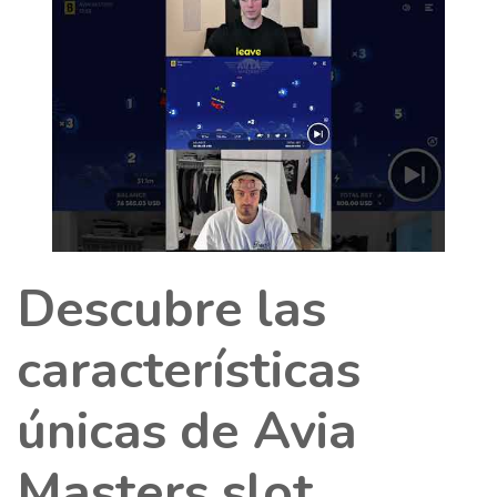
Descubre las
características
únicas de Avia
Masters slot