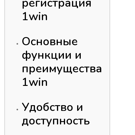
регистрация
1win
Основные
функции и
преимущества
1win
Удобство и
доступность