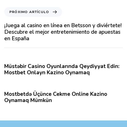
c
u
P
PRÓXIMO ARTÍCULO
l
r
o
ó
¡Juega al casino en línea en Betsson y diviértete!
A
x
Descubre el mejor entretenimiento de apuestas
n
i
en España
t
m
e
o
10 meses hace
Sin categoría
r
A
i
r
Müstəbir Casino Oyunlarında Qeydiyyat Edin:
o
t
Mostbet Onlayn Kazino Oynamaq
r
í
10 meses hace
Sin categoría
c
u
Mostbetdə Üçünce Cekme Online Kazino
l
Oynamaq Mümkün
o