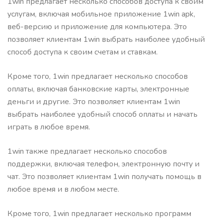
1win предлагает несколько способов доступа к своим
услугам, включая мобильное приложение 1win apk,
веб-версию и приложение для компьютера. Это
позволяет клиентам 1win выбрать наиболее удобный
способ доступа к своим счетам и ставкам.
Кроме того, 1win предлагает несколько способов
оплаты, включая банковские карты, электронные
деньги и другие. Это позволяет клиентам 1win
выбрать наиболее удобный способ оплаты и начать
играть в любое время.
1win также предлагает несколько способов
поддержки, включая телефон, электронную почту и
чат. Это позволяет клиентам 1win получать помощь в
любое время и в любом месте.
Кроме того, 1win предлагает несколько программ