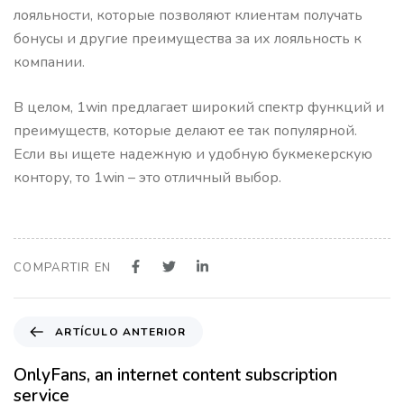
лояльности, которые позволяют клиентам получать
бонусы и другие преимущества за их лояльность к
компании.
В целом, 1win предлагает широкий спектр функций и
преимуществ, которые делают ее так популярной.
Если вы ищете надежную и удобную букмекерскую
контору, то 1win – это отличный выбор.
COMPARTIR EN
A
ARTÍCULO ANTERIOR
r
t
OnlyFans, an internet content subscription
í
service