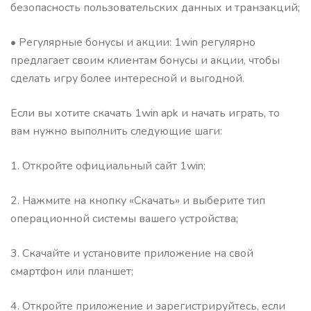
безопасность пользовательских данных и транзакций;
• Регулярные бонусы и акции: 1win регулярно
предлагает своим клиентам бонусы и акции, чтобы
сделать игру более интересной и выгодной.
Если вы хотите скачать 1win apk и начать играть, то
вам нужно выполнить следующие шаги:
1. Откройте официальный сайт 1win;
2. Нажмите на кнопку «Скачать» и выберите тип
операционной системы вашего устройства;
3. Скачайте и установите приложение на свой
смартфон или планшет;
4. Откройте приложение и зарегистрируйтесь, если