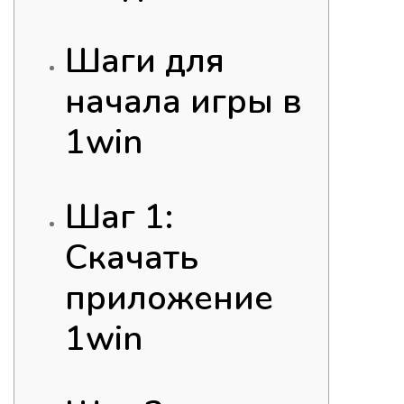
Шаги для
начала игры в
1win
Шаг 1:
Скачать
приложение
1win