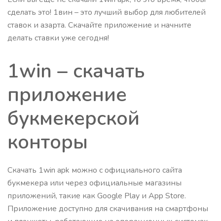
сделать это! 1вин – это лучший выбор для любителей
ставок и азарта. Скачайте приложение и начните
делать ставки уже сегодня!
1win – скачать
приложение
букмекерской
конторы
Скачать 1win apk можно с официального сайта
букмекера или через официальные магазины
приложений, такие как Google Play и App Store.
Приложение доступно для скачивания на смартфоны