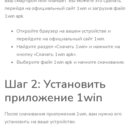
ваш смартфон или планшет. Вы можете это сделать,
перейдя на официальный сайт 1win и загрузив файл
1win apk.
Откройте браузер на вашем устройстве и
перейдите на официальный сайт 1win.
Найдите раздел «Скачать 1win» и нажмите на
кнопку «Скачать 1win apk».
Выберите файл 1win apk и начните скачивание.
Шаг 2: Установить
приложение 1win
После скачивания приложения 1win, вам нужно его
установить на ваше устройство.