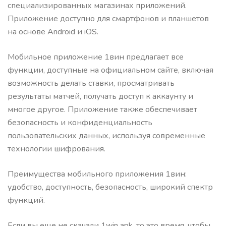
специализированных магазинах приложений.
Приложение доступно для смартфонов и планшетов
на основе Android и iOS.
Мобильное приложение 1вин предлагает все
функции, доступные на официальном сайте, включая
возможность делать ставки, просматривать
результаты матчей, получать доступ к аккаунту и
многое другое. Приложение также обеспечивает
безопасность и конфиденциальность
пользовательских данных, используя современные
технологии шифрования.
Преимущества мобильного приложения 1вин:
удобство, доступность, безопасность, широкий спектр
функций.
Если вы еще не скачали 1win apk, то это время, чтобы