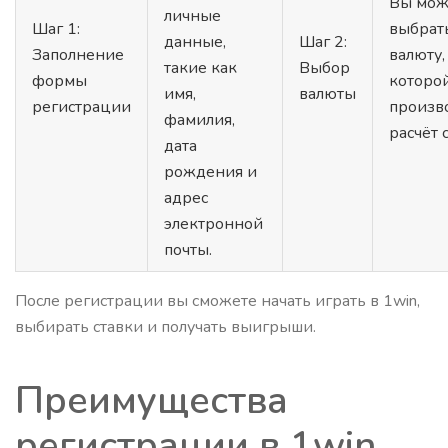
Вы мож
личные
Шаг 1:
выбрат
данные,
Шаг 2:
Заполнение
валюту,
такие как
Выбор
формы
которо
имя,
валюты
регистрации
произв
фамилия,
расчёт 
дата
рождения и
адрес
электронной
почты.
После регистрации вы сможете начать играть в 1win,
выбирать ставки и получать выигрыши.
Преимущества
регистрации в 1win