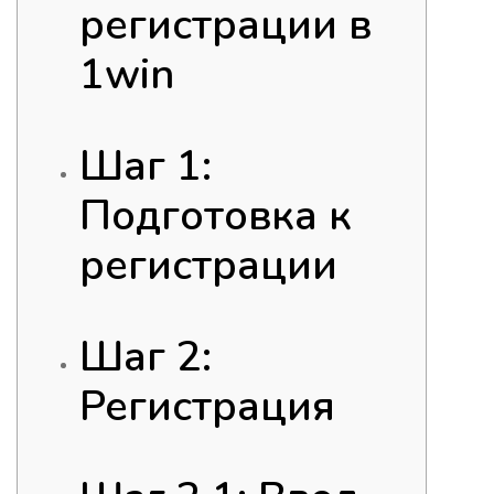
регистрации в
1win
Шаг 1:
Подготовка к
регистрации
Шаг 2:
Регистрация