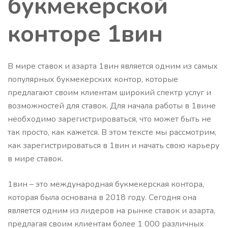
букмекерской
конторе 1вин
В мире ставок и азарта 1вин является одним из самых
популярных букмекерских контор, которые
предлагают своим клиентам широкий спектр услуг и
возможностей для ставок. Для начала работы в 1вине
необходимо зарегистрироваться, что может быть не
так просто, как кажется. В этом тексте мы рассмотрим,
как зарегистрироваться в 1вин и начать свою карьеру
в мире ставок.
1вин – это международная букмекерская контора,
которая была основана в 2018 году. Сегодня она
является одним из лидеров на рынке ставок и азарта,
предлагая своим клиентам более 1 000 различных