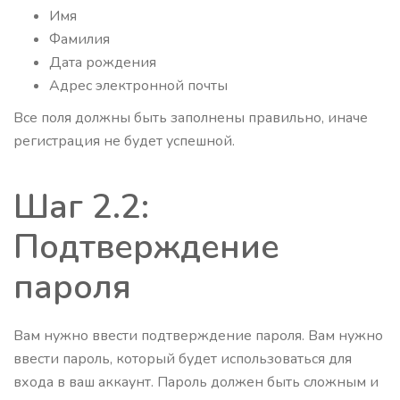
Имя
Фамилия
Дата рождения
Адрес электронной почты
Все поля должны быть заполнены правильно, иначе
регистрация не будет успешной.
Шаг 2.2:
Подтверждение
пароля
Вам нужно ввести подтверждение пароля. Вам нужно
ввести пароль, который будет использоваться для
входа в ваш аккаунт. Пароль должен быть сложным и