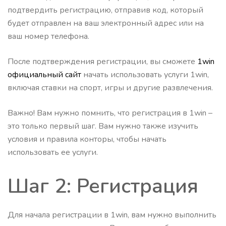
подтвердить регистрацию, отправив код, который
будет отправлен на ваш электронный адрес или на
ваш номер телефона.
После подтверждения регистрации, вы сможете
1win
официальный сайт
начать использовать услуги 1win,
включая ставки на спорт, игры и другие развлечения.
Важно! Вам нужно помнить, что регистрация в 1win –
это только первый шаг. Вам нужно также изучить
условия и правила конторы, чтобы начать
использовать ее услуги.
Шаг 2: Регистрация
Для начала регистрации в 1win, вам нужно выполнить