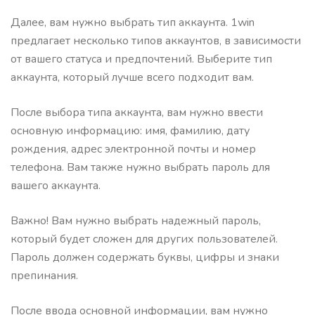
Далее, вам нужно выбрать тип аккаунта. 1win
предлагает несколько типов аккаунтов, в зависимости
от вашего статуса и предпочтений. Выберите тип
аккаунта, который лучше всего подходит вам.
После выбора типа аккаунта, вам нужно ввести
основную информацию: имя, фамилию, дату
рождения, адрес электронной почты и номер
телефона. Вам также нужно выбрать пароль для
вашего аккаунта.
Важно! Вам нужно выбрать надежный пароль,
который будет сложен для других пользователей.
Пароль должен содержать буквы, цифры и знаки
препинания.
После ввода основной информации, вам нужно