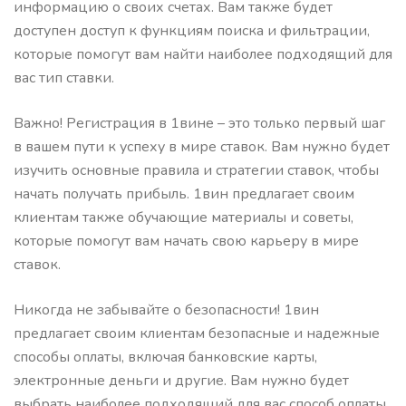
информацию о своих счетах. Вам также будет
доступен доступ к функциям поиска и фильтрации,
которые помогут вам найти наиболее подходящий для
вас тип ставки.
Важно! Регистрация в 1вине – это только первый шаг
в вашем пути к успеху в мире ставок. Вам нужно будет
изучить основные правила и стратегии ставок, чтобы
начать получать прибыль. 1вин предлагает своим
клиентам также обучающие материалы и советы,
которые помогут вам начать свою карьеру в мире
ставок.
Никогда не забывайте о безопасности! 1вин
предлагает своим клиентам безопасные и надежные
способы оплаты, включая банковские карты,
электронные деньги и другие. Вам нужно будет
выбрать наиболее подходящий для вас способ оплаты,