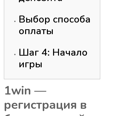
Выбор способа
оплаты
Шаг 4: Начало
игры
1win —
регистрация в