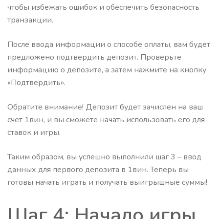
чтобы избежать ошибок и обеспечить безопасность
транзакции.
После ввода информации о способе оплаты, вам будет
предложено подтвердить депозит. Проверьте
информацию о депозите, а затем нажмите на кнопку
«Подтвердить».
Обратите внимание! Депозит будет зачислен на ваш
счет 1вин, и вы сможете начать использовать его для
ставок и игры.
Таким образом, вы успешно выполнили шаг 3 – ввод
данных для первого депозита в 1вин. Теперь вы
готовы начать играть и получать выигрышные суммы!
Шаг 4: Начало игры