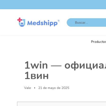
Saltar
Saltar
los
a
enlaces
navegación
Search
principal
for:
Saltar
al
contenido
Producto
Autor
Publicado
en:
1win — официа
1вин
Vale
21 de mayo de 2025