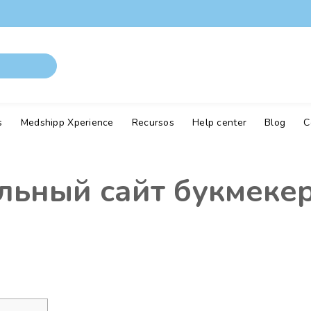
s
Medshipp Xperience
Recursos
Help center
Blog
C
льный сайт букмеке