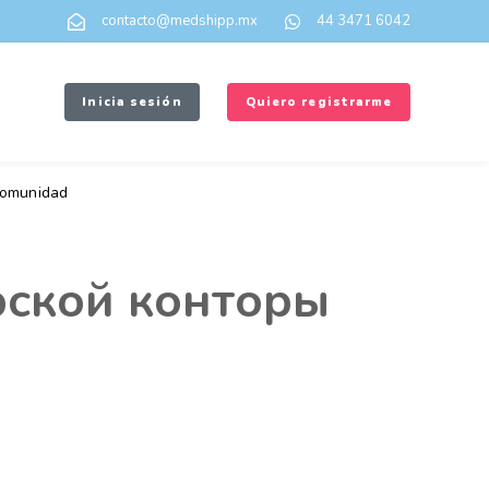
contacto@medshipp.mx
44 3471 6042
Inicia sesión
Quiero registrarme
omunidad
рской конторы